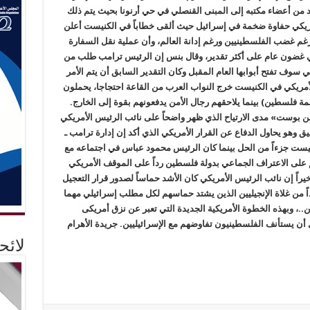
 من أعضاء مكتبه إلى المبنى القنصلي في حي أرنونا بحيث يتم ذلك
ب الرئيس الأمريكي حفاوة ضخمة في إسرائيل حيث ألقى خطاباً في الكنيست أعلن
رغم غضب الفلسطينيين ورغم إدانة العالم، وأن عملية نقل السفارة
ي غضون عام على أكثر تقدير، وقال بنس إن الرئيس ترامب طلب من
تي سوف تفتح أبوابها العام المقبل وكان التقدير السابق أن يتم الأمر
أمريكي في الكنيست خرج النواب العرب من القاعة احتجاجا، يحملون
صمة فلسطين) بينما يلاحقهم رجال الأمن يدفعونهم بقوة إلى الخارج.
ن بوست» مدى الارتياح الذي ظهر واضحاً على نائب الرئيس الأمريكي
هو يحاول الدفاع عن القرار الأمريكي الذي أكد إن إدارة ترامب ـ
ست جزءاً من الحل بينما كان الرئيس محمود عباس في اجتماعه مع
م على الاعتراف الجماعي بدولة فلسطين رداً على الموقف الأمريكي
راً إن نائب الرئيس الأمريكي كان الأشد حماساً لصدور قرار التعجيل
داً من غلاة الإنجيليين الذين يشتد حماسهم لكل مطلب إسرائيلي مهما
ن..، وبهذه الخطوة الأمريكية الجديدة التي تعبر عن نزق أمريكى
ن يستأنف الفلسطينيون تفاوضهم مع الإسرائيليين. جريدة الأهرام
لائ