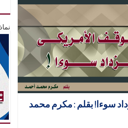
نماذ
اد سوءا! بقلم : مكرم محمد