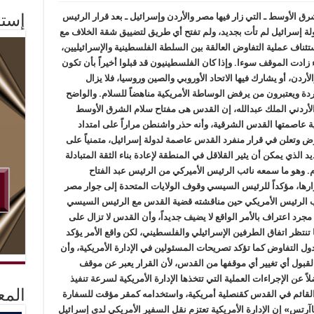
ق الأوسط ـ التي زار فيها مصر والأردن وإسرائيل ـ بعد قرار الرئيس
إستم
ة إسرائيل لم تأت بجديد، ولم تفتح أي طريق لتضييق شقة الخلاف مع
ئناف عملية التفاوض العالقة بين السلطة الفلسطينية والإسرائيليين،
زادت الموقف سوءا. وإذا كان الفلسطينيون قد قبلوا أخيراً بأن تكون
، أو يشارك فيها الاتحاد الأوروبي والصين وروسيا، فلا يزال
 ويعتبرون من يرفض الوساطة الأمريكية مناهضاً للسلام. والواضح
لأردني الملك عبدالله، إن القدس هى مفتاح سلام الشرق الأوسط
ة عاصمتها القدس الشرقية، وأنه حذر واشنطن مراراً على امتداد
 وتعلن في قرار منفرد القدس عاصمة لدولة إسرائيل، متمنياً على
الذي يمكن أن يثير القلاقل في المنطقة لإعادة بناء الثقة المتبادلة
م. وهو ما سمعه نائب الرئيس الأميركي من الرئيس عبد الفتاح
ارها، مؤكداً للرئيس السيسي وقوف الولايات المتحدة إلى جوار مصر
ئب الرئيس الأمريكي حين مناقشته قضية القدس مع الرئيس السيسي
مجرد اعتراف بالأمر الواقع لا يضيف جديداً، وأن القدس لا تزال على
تنتظر اتفاق الطرفين الإسرائيلي والفلسطيني، لكن واقع الأمر يؤكد
ل التفاوض كما تؤكد تصريحات المسئولين في الإدارة الأمريكية، وأن
لقبول أي تغيير أي موقفها من القدس، لأن القرار يعبر عن موقف
 عن الإجراءات العملية التي تتخذها الإدارة الأمريكية لسرعة تنفيذ
المع
القائم في القدس كقنصلية أمريكية، واستخدامه كمقر مؤقت للسفارة
رتس» إن الإدارة الأمريكية تعتزم نقل السفير الأمريكي لدى إسرائيل