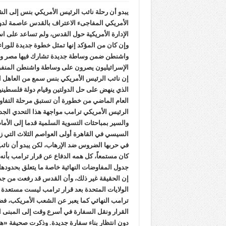
يبدو أن رحلة نائب الرئيس الأمريكي بنس إلى الشر
الأمريكي المفاجىء الاعتراف بالقدس عاصمة لدول
الإدارة الأمريكية حول القدس، ولم تساعد على است
وإن كان من المؤكد إنها تمثل خطوة جديدة للوراء 
واشنطن ضمن وساطة جديدة تشارك فيها مصر والأردن
الإسرائيليون يصرون على وساطة واشنطن المنفردة
إن نائب الرئيس الأمريكي بنس سمع من العاهل ا
الذي ينهض على حل الدولتين وقيام دولة فلسطيني
العام الماضي من خطورة أن تستبق مرحلة التفاوض
الرئيس الأمريكي ترامب مواجهة هذا التحدي الجديد 
والسير بمباحثات التسوية السلمية قدما إلى الأما
السيسي في القاهرة أولى العواصم الثلاث التي ز
في حربها الضروس ضد الإرهاب، لكن يبدو أن نا
كان مستمعاً، كل همه الدفاع عن قرار ترامب بأنه 
جدول المفاوضات النهائية خاصة ما يتعلق بحدودها 
إن الحقيقة غير ذلك، وأن القدس قد رفعت من جدو
الولايات المتحدة بعد قرار ترامب ليست مستعدة 
ترامب النهائي كما يعبر عن الشعب الأمريكب، فضلاً
القرار ونقل السفارة في أسرع وقت إلى المبنى 
دون انتظار بناء سفارة جديدة. وذكرت صحيفة «هاآ