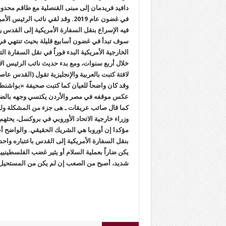
دافيد فريدمان إلى مبنى القنصلية مع طاقم محدود
في غضون عام 2019. وقد لقي نائ
فيه الإسراع بنقل السفارة الأمريكية إلى القدس 
سوف تبدأ في غضون أسابيع قليلة بحيث تنتهي ف
الخارجية الأمريكية البدء فوراً في نقل السفارة ال
خلال أربع سنوات، ومع بدء حديث نائب الرئيس ال
لافتة كتبت بالعربية والإنجليزية تقول (القدس عا
وقد كان واضحاً للعيان كما كتبت صحيفة «بواشنط
عكس موقفه في مصر والأردن يكتسي وجهه بالضيق و
كما قال صائب عريقات ـ هى جزء من المشكلة ولي
وزراء خارجية الاتحاد الأوروبي في بروكسل، يحثه
مؤكدا إن أوروبا هي الشريك الحقيقي. والواضح أخي
بنقل السفارة الأمريكية إلى القدس باعتباره واح
يكن ضاراً بعملية السلام أو يثير غضب الفلسطينيي
شديد، أصبح من الصعب إن لم يكن من المستحيل أ