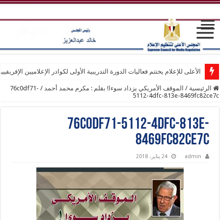
الأعلى للإعلام يختتم فعاليات الدورة التدريبية الأولى لكوادر الإعلاميين الإفريقيي
الرئيسية
/
الموقف الأمريكي يزداد سوءا! بقلم : مكرم محمد أحمد
/
76c0df71-
5112-4dfc-813e-8469fc82ce7c
76c0df71-5112-4dfc-813e-
8469fc82ce7c
admin
24 يناير، 2018