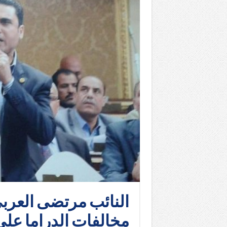
النائب مرتضى العرب
مخالفات الدراما على