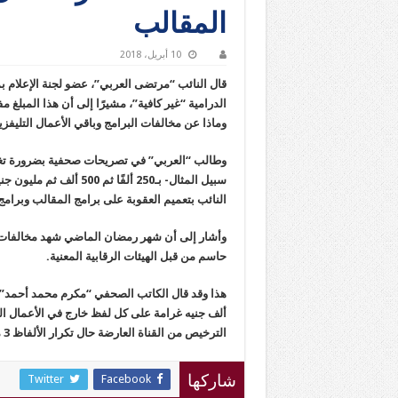
المقالب
10 أبريل، 2018
الدرامية “غير كافية”، مشيرًا إلى أن هذا المبلغ
وماذا عن مخالفات البرامج وباقي الأعمال التليفزي
وطالب “العربي” في تصريحات صحفية بضرورة تغليظ 
سبيل المثال- بـ250 ألفً
النائب بتعميم العقوبة على برامج المقالب وبرامج
وأشار إلى أن شهر رمضان الماضي شهد مخالفات 
حاسم من قبل الهيئات الرقابية المعنية.
ألف جنيه غرامة على كل لفظ خارج في الأعمال 
الترخيص من القناة العارضة حال تكرار الألفاظ 3 مرات .
Twitter
Facebook
شاركها