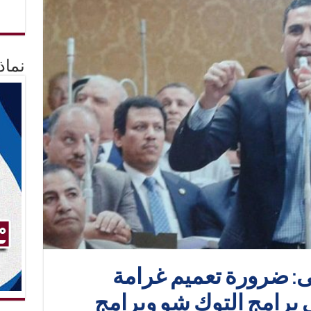
نماذ
ى: ضرورة تعميم غرامة
 برامج التوك شو وبرامج