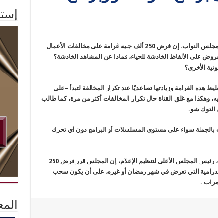
إستم
قال النائب “مرتضى العربي”، عضو لجنة الإعلام بمجلس النواب، إن فرض 250 ألف جنيه غرامة على مخالفات الأعمال
 مفروض على الألفاظ الخادشة للحياء، فماذا عن المشاهد الخادشة؟
ونية الأخرى؟
هذه الغرامة وزيادتها تصاعديًا عند تكرار المخالفة لتبدأ –على
ا ثم 500 ألف ثم مليون جنيه، وهكذا مع غلق القناة حال تكرار المخالفات أكثر من مرة، كما طالب
 التوك شو.
بالجملة سواء على مستوى المسلسلات أو البرامج دون أي تحرك
هذا وقد قال الكاتب الصحفي “مكرم محمد أحمد”، رئيس المجلس الأعلى لتنظيم الإعلام، إن المجلس قرر فرض 250
الدرامية التي تعرض في شهر رمضان أو غيره، على أن يكون سحب
المع