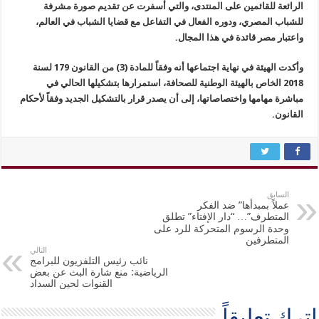
الرائعة للقائمين على المنتدى، والتي أسفرت عن تقديم صورة مشرفة
للشباب المصري، ودوره الفعال في التفاعل مع قضايا الشباب في العالم،
واعتبار مصر قائدة في هذا المجال.
وأكدت الهيئة في نهاية اجتماعها أنه وفقاً للمادة (3) من القانون 179 لسنة
2018 الخاص بالهيئة الوطنية للصحافة، استمرارها بتشكيلها الحالي في
مباشرة مهامها واختصاصاتها، إلى أن يصدر قرار بالتشكيل الجديد وفقاً لأحكام
القانون.
السابق
عملاً بمبدأها” ضد الفكر
المتطرف”… “دار الإفتاء” تطلق
وحدة الرسوم المتحركة للرد على
المتطرفين
التالي
نائب رئيس التلفزيون للبرامج
الرياضية: منع شارة البث عن بعض
القنوات لحين السداد