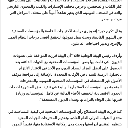
العريقة الممتدة منذ فجر التاريخ، وإقامة الندوات والفعاليات التي يشارك فيها
كبار الكتاب والصحفيين، وعرض مختلف الإصدارات والكتب والمحتوى التاريخي
والثقافي للصحف القومية، الذي يعتبر شاهداً أميناً على مختلف المراحل التي
مرت بها مصر.
وقال “كرم جبر” إنه يجري دراسة الاحتياجات الخاصة بالمؤسسات الصحفية
في الشهور القادمة، وبحث سبل تمويلها، لتحقيق أقصى درجات انتظام العمل
والإنتاج، وتدبير احتياجات العاملين.
وأردف رئيس الهيئة الوطنية قائلا “أن الهيئة قررت الموافقة على تسويات
الديون التي قامت بها بعض المؤسسات الصحفية مع الجهات الدائنة، بعد
الحصول على أفضل المزايا لسداد الدين، مع الأخذ في الاعتبار الالتزام
بالجداول الزمنية للسداد في الأوقات المحددة، بالإضافة إلى مراجعة موقف
الأصول غير المستغلة في المؤسسات الصحفية القومية، والمقترحات
المقدمة من المؤسسات لاستثمارها، والبدء في تنفيذ بعض المشروعات ذات
الجدوى الاقتصادية، لتخفيف الأعباء المالية عن كاهل المؤسسات، وزيادة
قدرتها على الوفاء بالتزاماتها وسداد الديون المستحقة”.
كما قررت الهيئة استطلاع رأي المؤسسات الصحفية في كيفية المساهمة في
منتدى الشباب الدولي للعام القادم، وتقديم المقترحات للجهات المعنية
بتنظيم المنتدى لدراستها وبحث مدى إمكانية الاستفادة منها، تقديراً للجهود