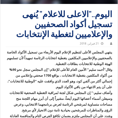
اليوم..”الاعلى للاعلام” يُنهى
تسجيل أكواد الصحفيين
والإعلاميين لتغطية الإنتخابات
21 فبراير، 2018
ينتهي المجلس الأعلى لتنظيم الإعلام اليوم الأربعاء من تسجيل الأكواد الخاصة
بالصحفيين والإعلاميين المكلفين بتغطية انتخابات الرئاسة تمهيداً لأن تسلمهم
الهيئة الوطنية للانتخابات بطاقات التغطية.
وقال”أحمد سليم” الأمين العام للأعلى للإعلام:”إن المجلس سجل نحو 90%
من أكواد المكلفين بتغطية الانتخابات ، بواقع 1700 صحفي وإعلامي من
إجمالي أكثر من ألفي كود، وهو العدد الذي وافقت عليه “الوطنية للانتخابات”،
على أن يتم الانتهاء من باقي الأكواد اليوم.
وأضاف سليم:” إن المجلس شكل لجنة لمراقبة التغطية الصحفية للانتخابات
وسيعلن أسماء أعضائها اليوم أيضاً، مشيراً إلى أن أبرز مهام اللجنة منح
مساحات متساوية لمرشحي الرئاسة لعرض برنامجهما الانتخابي، وعرض
الرؤى والمناظرات للمرشحين بحيادية تامة دون الانحياز لأي مرشح.
وشدد على أن المجلس ملتزم بضمان تكافؤ الفرص التام والمنافسة العادلة