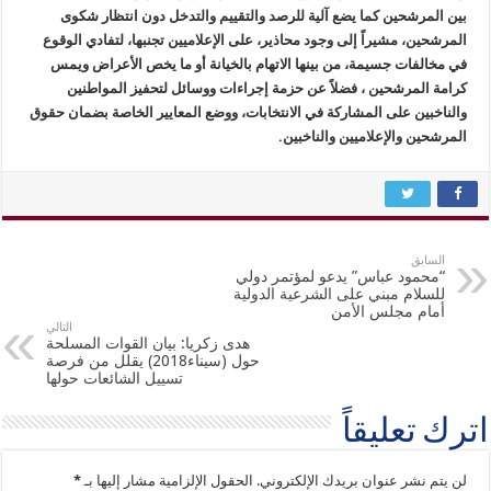
بين المرشحين كما يضع آلية للرصد والتقييم والتدخل دون انتظار شكوى
المرشحين، مشيراً إلى وجود محاذير، على الإعلاميين تجنبها، لتفادي الوقوع
في مخالفات جسيمة، من بينها الاتهام بالخيانة أو ما يخص الأعراض ويمس
كرامة المرشحين ، فضلاً عن حزمة إجراءات ووسائل لتحفيز المواطنين
والناخبين على المشاركة في الانتخابات، ووضع المعايير الخاصة بضمان حقوق
المرشحين والإعلاميين والناخبين.
السابق
“محمود عباس” يدعو لمؤتمر دولي
للسلام مبني على الشرعية الدولية
أمام مجلس الأمن
التالي
هدى زكريا: بيان القوات المسلحة
حول (سيناء2018) يقلل من فرصة
تسييل الشائعات حولها
اترك تعليقاً
لن يتم نشر عنوان بريدك الإلكتروني.
الحقول الإلزامية مشار إليها بـ
*