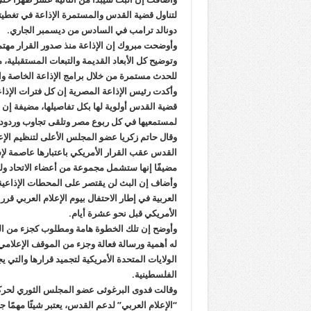
لتناول قضية القدس والمستمرة الإذاعة في تغطيتها
دونالد ترامب في السادس من ديسمبر الجاري.
وأوضحت مبروك إن الإذاعة منذ صدور القرار مهتمة ب
وتوضيح كل الأبعاد القديمة والتبعات المستقبلية
للحدث مستمرة من خلال برامج الإذاعة الخاصة وال
وأكدت رئيس الإذاعة المصرية إن كل فترات الإذاعة
قضية القدس أولوية لها بكل تفاصيلها، مضيفة إن 
لمستمعيها في كل ربوع مصر وتلقى تجاوب وردود
وقال حاتم زكريا عضو المجلس الأعلى لتنظيم الإ
القدس عقب القرار الأمريكي باعتبارها عاصمة لإسرا
مضيفًا إنها ستشمل مجموعة من أعضاء الاتحاد 
وأضاف إن البث لن يقتصر على المحطات الإذاعية إنم
العربية في إطار الاحتفال بيوم الإعلام العربي 
الأمريكي قبل نحو عشرة أيام.
وأوضح إن تلك الخطوة هامة ومطلوب كجزء من المو
له أهمية ورسالة فعالة وجزء من الموقف الإعلام
الولايات المتحدة الأمريكية لتجميد قرارها والت
الفلسطينية.
وقالت فدوى البرغوثى عضو المجلس الثوري لحركة 
“الإعلام العربي” لدعم القدس، يعتبر شيئًا مهمًا ج