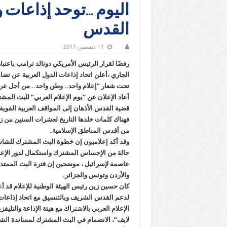
اليوم …توحد إذاعات
القدس
17 ديسمبر، 2017
رفضًا لقرار الرئيس الأمريكي دونالد ترامب باع
الجاري ،أعلن اتحاد إذاعات الدول العربية عن 
تحت شعار “إعلام واحد.. وطن واحد.. من أجل عر
أعاد الإعلان عن “يوم الإعلام العربي” للبث المشت
قضية القدس الأذهان إلى المواقف العربية القوية 
فهناك كلمات خلدها التاريخ لعشرات السنين من زع
من أقدس المناطق الإسلامية.
وقد أكد إعلاميون إن خطوة البث المشترك للشاشا
حالة من الإحساس المشترك واستكمال لدور الإعلا
عاصمة لإسرائيل ، موضحين إن فترة البث المم
والأردن وتونس والجزائر.
كان حسين زين رئيس الهيئة الوطنية للإعلام قد 
لدعم القدس الشريف وبالتنسيق مع اتحاد إذاعات ا
الإعلام العربي بالاشتراك مع هيئة الإذاعة والتلي
لايف”، الانضمام في البث المشترك لمساندة الش