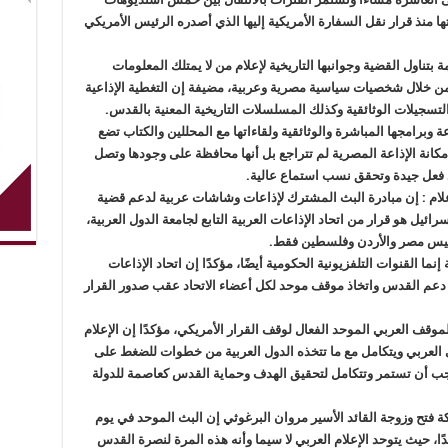
 منذ قرار نقل السفارة الأمريكية إليها الذي أصدره الرئيس الأمريكي
تناول القضية وجوانبها التاريخية لإعلام من لا يمتلك المعلومات
، من خلال شخصيات سياسية مصرية وعربية، مضيفة إن التغطية الإذاعية
تسجيلات الوثائقية وكذلك المسلسلات التاريخية المعنية بالقدس.
 وبرامجها المباشرة والوثائقية ولقاءاتها مع المحللين والكتاب تضع
مكانة الإذاعة المصرية لم تتراجع بل أنها محافظة على وجودها وتصل
 فعل جيدة وتحقق نسب استماع عالية.
علام : إن مبادرة البث المشترك لإذاعات وشاشات عربية لدعم قضية
ئيل هو قرار من اتحاد الإذاعات العربية التابع لجامعة الدول العربية،
وليس مصر والأردن وفلسطين فقط.
ا القنوات التلفزيونية الحكومية أيضًا، مؤكدًا إن اتحاد الإذاعات
قرر دعم القدس واتخاذ موقف موحد لكل أعضاء الاتحاد عقب صدور القرار
قف العربي الموحد الفعال لوقف القرار الأمريكي، مؤكدًا إن الإعلام
ي العربي ويتكامل مع ما تتخذه الدول العربية من خطوات للضغط على
ي يجب أن تستمر وتتكامل لتحقيق الهدف وحماية القدس كعاصمة للدولة
فتح وزوجة القائد الأسير مروان البرغوثي إن البث الموحد في يوم
دًا، حيث يتوحد الإعلام العربي لا سيما وأنه هذه المرة لنصرة القدس