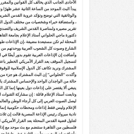
الأحادى الجانب الذي يخالف كل القوانين والمقرر
يبدأ البث الموحد من الساعة الثانية عشر ظهرًا و
والوثائقية التي توضح وتؤكد عروبة القدس الشري
، واستضافة خبراء وشخصيات من مختلف الدول ال
تقرير مصيره ولمناصرة القدس الشريف والتصدي 
دكتورة ماجي الحلواني أستاذ الإعلام بجامعة الق
المحتلة لم تكن مستبعدة مضيفة ،إن الإذاعات ط
الشارع وصوت كل الشعوب العربية ووحدتهم من ق
وأضافت إن الإذاعات العربية تقوم بدور أيضًا في
لتسجيل الموقف بعد القرار الأمريكي الخطير باعت
المشترك ونريد تكاتف كل الدول الإسلامية للوقو
وأكدت “الحلواني” إن البث المشترك هو جزء من د
حالة من الواجدان الواحد والإحساس المشترك بال
ينبغي ألا يقتصر على إذاعات دول بعينها إنما كل ال
وتابعت أستاذ الإعلام قائلة : إن مشاركة القنوات 
ليصل الصوت العربي إلى كل أرجاء الوطن والعالم 
الإعلام وليس فقط إذاعات ومحطات حكومية إنم
نادية مبروك رئيس الإذاعة المصرية قالت إن ثل
لتناول قضية القدس المحتلة بعد القرار الأمريكي
فلسطين من القاهرة ستنضم مع بث موحد مع إذاعة
وأضافت إن البث سيبدأ من الثانية عشر ظهرًا حت