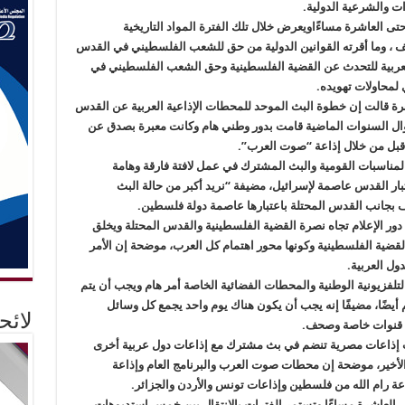
ات والشرعية الدولية.
حتى العاشرة مساءًاويعرض خلال تلك الفترة المواد التاريخية
ف ، وما أقرته القوانين الدولية من حق للشعب الفلسطيني في القدس
عربية للتحدث عن القضية الفلسطينية وحق الشعب الفلسطيني في
لمحاولات تهويده.
اهرة قالت إن خطوة البث الموحد للمحطات الإذاعية العربية عن القدس
وال السنوات الماضية قامت بدور وطني هام وكانت معبرة بصدق عن
بل من خلال إذاعة “صوت العرب”.
 المناسبات القومية والبث المشترك في عمل لافتة فارقة وهامة
بار القدس عاصمة لإسرائيل، مضيفة “نريد أكبر من حالة البث
ف بجانب القدس المحتلة باعتبارها عاصمة دولة فلسطين.
ور الإعلام تجاه نصرة القضية الفلسطينية والقدس المحتلة ويخلق
قضية الفلسطينية وكونها محور اهتمام كل العرب، موضحة إن الأمر
دول العربية.
التلفزيونية الوطنية والمحطات الفضائية الخاصة أمر هام ويجب أن يتم
أيضًا، مضيفًا إنه يجب أن يكون هناك يوم واحد يجمع كل وسائل
لائ
ا قنوات خاصة وصحف.
اث إذاعات مصرية تنضم في بث مشترك مع إذاعات دول عربية أخرى
 الأخير، موضحة إن محطات صوت العرب والبرنامج العام وإذاعة
 رام الله من فلسطين وإذاعات تونس والأردن والجزائر.
ى العاشرة مساءًا وتستمر الفترات بالانتقال بين خمس استديوهات