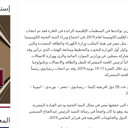
إستم
زيز تواجدها في المنظمات الإقليمية الرائدة في القارة فقد تم انتخاب
مصر نائباً لرئيس هيئة المكتب لوزراء البنية التحتية لإقليم الكوميسا لعام 2019, في اجتماع وزراء البنية التحتية للكوميسيا
اصمة الكينية نيروبي 20-21 يونيه 2019 وقد مثل مصر في هيئة المكتب وزارة الكهرباء والطاقة المتجددة والتي
كيل أول الوزارة للبحوث والتخطيط ومتابعة الهئيات الذي ترأس وفد
اركة ممثلين عن وزارتي الموارد المائية والري ووزارة الاتصالات
ئباً لرئيس اللجنة المشتركة للنقل والطاقة والاتصالات وتكنولوجيا
المعلومات في اجتماعها الذي سبق الاجتماع الوزاري خلال الفترة 17-19 يونيه 2019. وقد تم انتخاب زيمبابوي رئيساً
لجنة المشتركة.
وقد حضر الاجتماعات وزراء ووزراء دولة ووفود من عدد (9) دول افريقية (كينيا – زيمبابوي – مصر – بورندي – اثيوبيا –
.
 التي حققتها مصر في مجال البنية التحتية ودعم القيادة المصرية
قية, وهو ما كان واضحاً في رسالة السيد الرئيس عبدالفتاح السيسي
دول والحكومات الافريقية في فبراير الماضي 2019.
المع