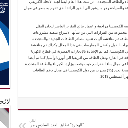
ء والطاقة المتجددة – ترأست هذا العام أيضاً لجنة الاتحاد الافريقي
لطاقة والسياحة وهو ما يشير الي الدور الرائد الذي تقوم به مصر في مجال
يه للكوميسا مراجعة واعتماد نتائج التقرير العاشر للجان النقل
اذ مجموعة من القرارات التي من شأنها الاسراع بتنفيذ مشروعات
الطاقة تم مناقشة أليات تنمية مصادر الطاقات الجديدة والمتجددة
خبرات الدول وأفضل الممارسات في هذا المجال وكذلك تم مناقشة
 الكوميسا, كما تم الإشادة بالإنجازات المصرية في قطاع الكهرباء
 في القارة ونقل الطاقة من افريقيا الي أوروبا وأسيا, كما تم أيضا
ي مجال بناء القدرات, حيث وقعت وزارة الكهرباء والطاقة المتجددة
والكوميسا مذكرة تفاهم تقدم الوزارة من خلالها منحة لعدد (15) متدرب من دول الكوميسا في مجال دعم الطاقات
 أغسطس 2019.
لائ
التالي
“الهجرة” تطلق العدد السادس من