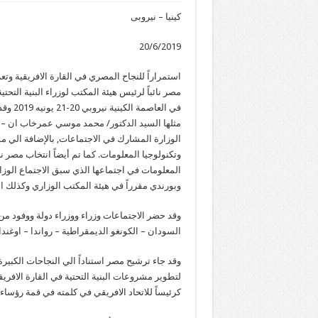
كينيا – نيروبى
20/6/2019
استمراراً للنجاح المصري في القارة الافريقية وتع
في الع
مثلها السيد الدكتور/ محمد موسي عمرخاب ان – و
الوزارة المشارك في الاجتماعات, بالإضافة الي مش
وتكنولوجيا المعلومات. كما تم أيضاً انتخاب مصر نا
وبورندي مقرراً في هيئة المكتب الوزاري وكذلك ال
السودان – الكونغو الديمقراطية – رواندا – اوغندا)
وقد جاء ترشيح مصر استناداً الي النجاحات الكبيرة
لتطوير مشروعات البنية التحتية في القارة الافري
كرئيساً للاتحاد الافريقي في كلمته في قمة رؤساء ال