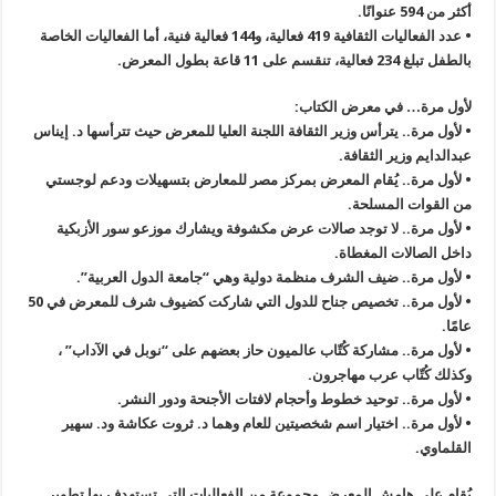
أكثر من 594 عنوانًا.
• عدد الفعاليات الثقافية 419 فعالية، و144 فعالية فنية، أما الفعاليات الخاصة
بالطفل تبلغ 234 فعالية، تنقسم على 11 قاعة بطول المعرض.
لأول مرة… في معرض الكتاب:
• لأول مرة.. يترأس وزير الثقافة اللجنة العليا للمعرض حيث تترأسها د. إيناس
عبدالدايم وزير الثقافة.
• لأول مرة.. يُقام المعرض بمركز مصر للمعارض بتسهيلات ودعم لوجستي
من القوات المسلحة.
• لأول مرة.. لا توجد صالات عرض مكشوفة ويشارك موزعو سور الأزبكية
داخل الصالات المغطاة.
• لأول مرة.. ضيف الشرف منظمة دولية وهي “جامعة الدول العربية”.
• لأول مرة.. تخصيص جناح للدول التي شاركت كضيوف شرف للمعرض في 50
عامًا.
• لأول مرة.. مشاركة كُتّاب عالميون حاز بعضهم على “نوبل في الآداب” ،
وكذلك كُتّاب عرب مهاجرون.
• لأول مرة.. توحيد خطوط وأحجام لافتات الأجنحة ودور النشر.
• لأول مرة.. اختيار اسم شخصيتين للعام وهما د. ثروت عكاشة ود. سهير
القلماوي.
يُقام على هامش المعرض مجموعة من الفعاليات التي تستهدف بها تطوير