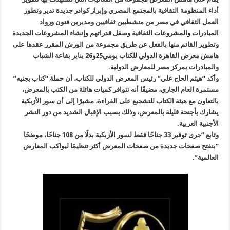
أداء المنظومة الثقافية بالمجتمع المصري وإبراز كوادر جديدة تدير وتطور
العمل الثقافي في مصر من منشطيين ثقافيين ومديرين فنون ورواد
المبادرات والمشروعات الثقافية وصقل قدراتهم وإنشاء المشروعات الجديدة
وتطوير القائم منها بالفعل عن طريق مجموعة من الورش المقرر عقدها على
هامش معرض القاهرة الدولي للكتاب يومي25و26 يناير بقاعة الشباب
والمبادرات بمركز مصر للمعارض الدولية.
وأكد “هيثم الحاج علي” رئيس المعرض الدولي للكتاب، أن حملة “كتاب بجنيه”
مستمرة العام الجاري، مضيفًا أنه تتوافر كميات هائلة من الكتب بالمعرض،
بالتعاون مع هيئة الكتاب للتشجيع على القراءة، مشيرًا إلى أن سور الأزبكية
يشارك بأجنحة قليلة بالمعرض، وذلك بسبب الإقبال الشديد من دور النشر
الأجنبية العربية.
وتابع “جرى توفير 33 جناحًا فقط لسور الأزبكية بدلًا من 108 جناحًا، موضحًا
“بنفتح صفحات جديدة من صفحات المعرض أكثر تنظيمًا ليواكب المعارض
العالمية”.