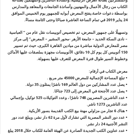
والمشتركين بصالة العرض الرئيسية، والسادة الناشرين والمهتمين بصناعة
الكتاب من رجال الأعمال والمهنيين وأساتذة الجامعات والمعاهد والمدارس
بواسطة دعوات خاصة،يفتح المعرض أبوابه للجمهور يوم الخميس الموافق
24 يناير 2019 في تمام الساعة العاشرة صباحًا وحتى الثامنة مساءً.
وتسهيلًا على جمهور المعرض، تم تخصيص أتوبيسات نقل عام من ” العباسية
– نادى السكة الحديد – جامعة الأزهر -محور المشير – المعرض” إلى مركز
مصر للمعارض الدولية مباشرة من ميادين القاهرة الكبرى، حيث تم تسيير
150 أتوبيس كل يوم كل 10 دقائق، الأتوبيسات مجهزة بملصقات عليها الأماكن
وخطوط السير طوال فترة المعرض للتعرف عليها بسهولة.
معرض الكتاب في أرقام:
• تبلغ المساحة الإجمالية للمعرض 45000 متر مربع .
• يصل عدد المشاركين من دول العالم 169 ناشرًا يمثلون 35 دولة.
• يصل عدد الأجنحة في المعرض إلى 723 جناحًا.
• عدد الناشرين المصريين 748 ناشرًا ، وعدد التوكيلات 525 توكيل، وإجمالي
عدد الناشرين 1273 ناشر.
• هناك 6 تجار من مزاولي مهنة بيع الكتب القديمة بسور الأزبكية.
• عدد دور النشر المصرية التي تشارك لأول مرة 62 دار نشر، ويبلغ عدد دور
النشر الأجنبية 24 دار نشر.
• عدد عناوين الكتب الجديدة الصادرة عن الهيئة العامة للكتاب خلال 2018 يبلغ