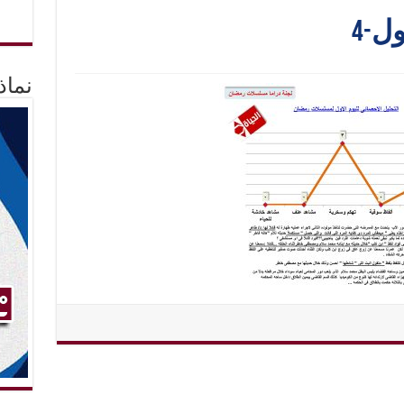
ل-4
نماذ