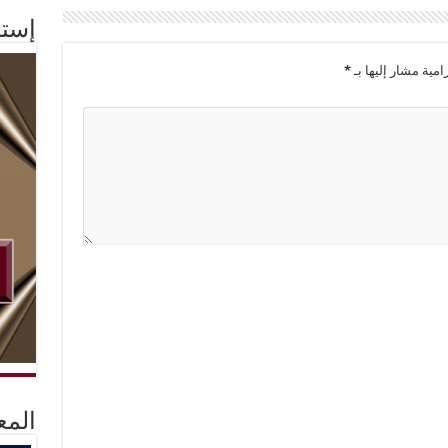
إستم
امية مشار إليها بـ
*
المع