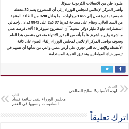
مليون طن من الانبعاثات الكربونية سنويًا.‏
وأشار المركز الإعلامي لمجلس الوزراء, إلى أن المشروع يضم 32 محطة
شمسية بقدرة تصل إلى 1465 ميجاوات، بما يعادل 90% من الطاقة المنتجة
‏من السد العالي, ويقام على مساحة قدرها ‏37 كم2 على 8843 فدان, بإجمالي
استثمارات تبلغ ‏2 مليار دولار, مضيفاً أن المشروع سيوفر 10 آلاف فرصة عمل
مباشرة وغير مباشرة, علماً بأنه من المقرر الانتهاء منه في منتصف هذا العام.
وسوف يواصل المركز الإعلامي لمجلس الوزراء، إلقاء الضوء على كافة
الأنشطة والإنجازات التي تجري على أرض مصر، والتي من شأنها أن تسهم في
تيسير حياة المواطنين وتحقيق التنمية المستدامة.
السابق
لهذه الأسباب!! صالح الصالحي
التالي
مجلس الوزراء ينفي شائعة فساد
التطعيمات وتسببها في العقم
اترك تعليقاً