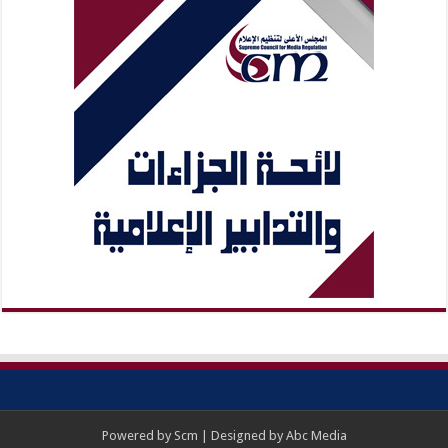
Powered by
Scm
| Designed by
Abc Media