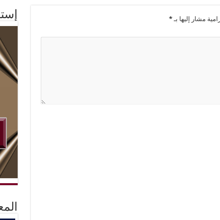
إستم
امية مشار إليها بـ
*
المع