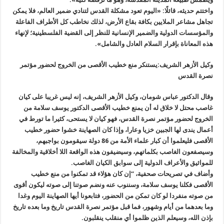
واختتم حديثه، قائلًا: «اليوم تعود مشكلة القدس لتنادي ضمير العالم، فلا يمكن
تجاهل مشاعر الملايين بكافة بقاع الأرض، لذلك نخاطب كل الأطراف الفاعلة
والمؤسسات الدولية والضمير الإنسانية للنظر إلى القضية الفلسطينية؛ لإنهاء
هذه المعاناة بإقرار السلام العادل والشامل».
وكيل الأزهر الشريف:يستنكر منع خطيب الأقصى من الخروج لحضور مؤتمر
نصرة القدس
وقال الدكتور عباس شومان، وكيل الأزهر الشريف، إنه ليس غريبا على كيان
غاصب محتل لا خلاق له أن يمنع خطيب الأقصى الدكتور يوسف سلامة من
الخروج لحضور مؤتمر نصرة القدس، فهو كيان لا يستحى، كثيرا ما تورط في
أعمال يندى لها الجبين خزيا وعارا، وإذا كان الصهاينة خشوا حضور خطيب
الأقصى فليعلموا أن كبار علماء الأمة من 86 دولة سيقومون بواجبهم،
وسيصفعون الغاصب بكلماتهم، وسيضيفون هذه الواقعة اللا أخلاقية والمخالفة
للمواثيق والأعراف الدولية إلى سوابق الكيان الغاصب.
وأضاف في تصريحات صحفية، “إن كان هؤلاء قد تمكنوا من منع خطيب
الأقصى فكلنا يوسف سلامة، وسننوب عنه ونضم صوتنا إلى صوته ليكون أقوى
من صوته منفردا لو كان تمكن من الحضور، فتابعونا أيها الصهاينة اليوم وغدا
وما بعدهما من أيام وشهور، فما قبل مؤتمر نصرة القدس تاريخ وما بعده تاريخ
بإذن الله، وسيعلم الذين ظلموا أي منقلب ينقلبون.