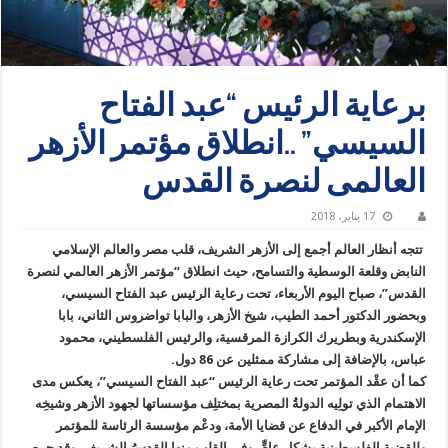
برعاية الرئيس “عبد الفتاح
السيسي” ..انطلاق مؤتمر الأزهر
العالمى لنصرة القدس
17 يناير، 2018
تتجه أنظار العالم أجمع إلى الأزهر الشريف، قلب مصر والعالم الإسلامي
النابض وقلعة الوسطية والتسامح، حيث انطلاق “مؤتمر الأزهر العالمي لنصرة
القدس”، صباح اليوم الأربعاء، تحت رعاية الرئيس عبد الفتاح السيسي،
وبحضور الدكتور أحمد الطيب، شيخ الأزهر، والبابا تواضروس الثاني، بابا
الإسكندرية وبطريرك الكرازة المرقسية، والرئيس الفلسطيني، محمود
عباس، بالإضافة إلى مشاركة ممثلين عن 86 دول.
كما أن عقْد المؤتمر تحت رعاية الرئيس “عبد الفتاح السيسي”، يعكس مدى
الاهتمام الذي تولِيه الدولةُ المصرية بمختلِف مؤسساتها لجهود الأزهر وشيخِه
الإمام الأكبر في الدفاع عن قضايا الأمة، ودعْم مؤسسة الرئاسة للمؤتمر
وللقضية الفلسطينية بشكلٍ عامٍّ، وفي القلبِ منها القدسُ الشريف. وقد حرص