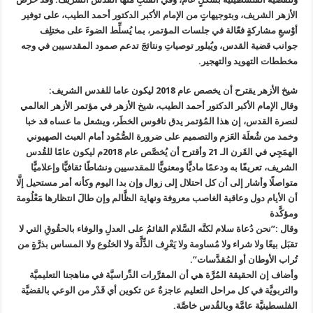
الأزهر الشريف، وبتوجيهاتٍ من الإمام الأكبر الدكتور أحمد الطيب، على توفير
أوْسعِ مشاركةٍ فعّالة في جلسات المؤتمر، بما يُسلِّط الضوءَ على مختلِف
جوانب قضية القدس، ويُبلور توصياتِ ونتائجَ تدعم صمود المقدسيين في وجه
مخططات التهويد والتهجير.
شيخ الأزهر يقترح أن يخصص عام 2018 ليكون عاما للقدس الشريف:
وقال الإمام الأكبر الدكتور أحمد الطيب، شيخ الأزهر في مؤتمر الأزهر العالمي
لنصرة القدس، إن هذا المُؤتمر يدق ناقوس الخطَر، ويشعل ما عساه قد خبا
وخمد من شُعلَة العَزم والتصميم على ضرورة الصُّمُود أمام العبث الصهيوني
الهمَجِي في القَرن الـ 21 وأقترح أن يُخصَّص عام 2018م ليكون عامًا للقُدس
الشريف، تعريفًا به ودعمًا ماديًّا ومعنويًّا للمقدسيين ونشاطًا ثقافيًّا وإعلاميًّا
متواصلًا وأشار إلى أن كل احتلال إلى زوال وإن بدا اليوم وكأنه أمر مستحيل إلَّا
أن الأيام دول وعاقبة الغاصب معروفة ونهاية الظَّالم وإن طالَ انتظارها مَعْلُومة
ومؤكَّدة
وقال :”نحن دُعاة سلام لكنَّه السَّلام القائمُ على العدلِ والوفاء بالحقُوقِ التي لا
تقبَل بيعًا ولا شراء ولا مُساومة ولا يَعْرِف الذِّلَّة ولا الخنُوع ولا المساس بذرَّةٍ من
تُراب الأوطان أو المُقدَّسات”.
وأضاف إن الحقيقة المُرَّة هي أن المقرَّرات الدِّراسيَّة في مناهجنا التعليميَّة
والتربويَّة في كل مراحل التعليم عاجزةٌ عن تكوين أي قَدْر من الوعي بالقضيَّة
الفلسطينيَّة عامَّة وبالقُدس خاصَّة.