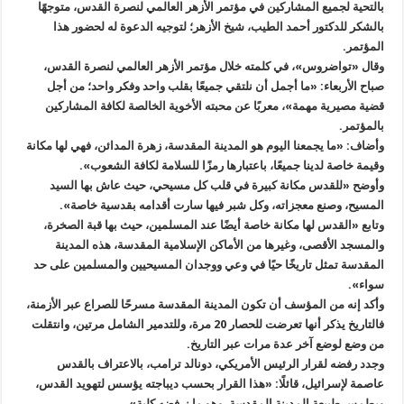
بالتحية لجميع المشاركين في مؤتمر الأزهر العالمي لنصرة القدس، متوجهًا
بالشكر للدكتور أحمد الطيب، شيخ الأزهر؛ لتوجيه الدعوة له لحضور هذا
المؤتمر.
وقال «تواضروس»، في كلمته خلال مؤتمر الأزهر العالمي لنصرة القدس،
صباح الأربعاء: «ما أجمل أن نلتقي جميعًا بقلب واحد وفكر واحد؛ من أجل
قضية مصيرية مهمة»، معربًا عن محبته الأخوية الخالصة لكافة المشاركين
بالمؤتمر.
وأضاف: «ما يجمعنا اليوم هو المدينة المقدسة، زهرة المدائن، فهي لها مكانة
وقيمة خاصة لدينا جميعًا، باعتبارها رمزًا للسلامة لكافة الشعوب».
وأوضح «للقدس مكانة كبيرة في قلب كل مسيحي، حيث عاش بها السيد
المسيح، وصنع معجزاته، وكل شبر فيها سارت أقدامه بقدسية خاصة».
وتابع «القدس لها مكانة خاصة أيضًا عند المسلمين، حيث بها قبة الصخرة،
والمسجد الأقصى، وغيرها من الأماكن الإسلامية المقدسة، هذه المدينة
المقدسة تمثل تاريخًا حيًا في وعي ووجدان المسيحيين والمسلمين على حد
سواء».
وأكد إنه من المؤسف أن تكون المدينة المقدسة مسرحًا للصراع عبر الأزمنة،
فالتاريخ يذكر أنها تعرضت للحصار 20 مرة، وللتدمير الشامل مرتين، وانتقلت
من وضع لوضع آخر عدة مرات عبر التاريخ.
وجدد رفضه لقرار الرئيس الأمريكي، دونالد ترامب، بالاعتراف بالقدس
عاصمة لإسرائيل، قائلًا: «هذا القرار بحسب ديباجته يؤسس لتهويد القدس،
ويطمس طبيعة المدينة المقدسة، وهو ما نرفضه كلية».