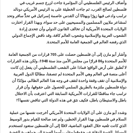
وأضاف الرئيس الفلسطيني أن المؤامرة جاءت لزرع جسم غريب في
فلسطين لصالح الغرب، ثم جاءت الخطيئة على يد الرئيس الأمريكي دونالد
ترامب وادعى فيها زورًا وبهتانًا أن القدس عاصمة إسرائيل في تحدٍّ سافر وتحد
لمشاعر ملايين المسلمين والمسيحيين على حد سواء، وبهذا القرار اختارت
الولايات المتحدة الأمريكية أن تخالف القانون الدولي وأن تتحدى إرادة
الشعوب العربية والإسلامية وشعوب العالم كافة، وقد ناقض الإجماع الدولي
الذي رفضه العالم في الجمعية العامة للأمم المتحدة.
وأشار أبو مازن إلى أن فلسطين حصلت على 705 قرارات من الجمعية العامة
للأمم المتحدة و86 قرارًا من مجلس الأمن منذ سنة 1948، ولكن هذه القرارات
لا تُطبق على أرض الواقع؛ فماذا على الشعب الفلسطيني أن يفعل إن كانت
أعلى منصة في العالم وهي الأمم المتحدة لم تنصفنا، مطالبًا الدول العربية
والإسلامية أن تقف وقفة واحدة لتقف في وجه هذا العالم الظالم، مؤكدًا أن
دولة فلسطين ملتزمة بالطريق السلمي للحصول على حقوقها، وأن قرار
ترامب جاء مناقضًا للقرارات الأمريكية السابقة التي اعترفت بأن الاحتلال
باطل والاستيطان باطل، فكيف نثق في هذه الدولة التي تناقض نفسها؟!
وشدد أبو مازن على أن الولايات المتحدة الأمريكي أخرجت نفسها من عملية
السلام في فلسطين بهذا القرار الخطير، ولم تعد صالحة للقيام بدور الوسيط
الذي كانت تلعبه خلال العقود الماضية، لافتًا إلى أن فلسطين ستعود لتستخدم
الوسائل القوية للدفاع عن حقوقها وعلى رأسها العودة إلى جماهيرية القضية