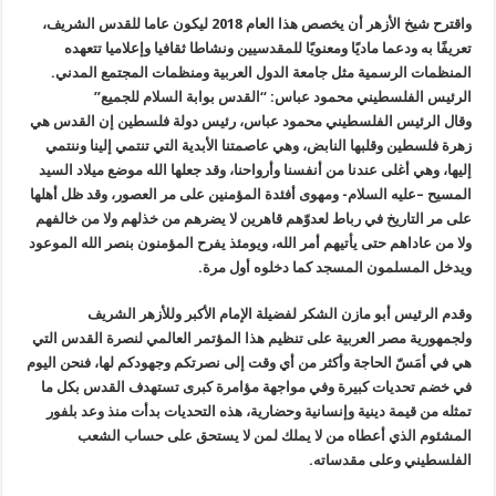
واقترح شيخ الأزهر أن يخصص هذا العام 2018 ليكون عاما للقدس الشريف،
تعريفًا به ودعما ماديًا ومعنويًا للمقدسيين ونشاطا ثقافيا وإعلاميا تتعهده
المنظمات الرسمية مثل جامعة الدول العربية ومنظمات المجتمع المدني.
الرئيس الفلسطيني محمود عباس: “القدس بوابة السلام للجميع”
وقال الرئيس الفلسطيني محمود عباس، رئيس دولة فلسطين إن القدس هي
زهرة فلسطين وقلبها النابض، وهي عاصمتنا الأبدية التي تنتمي إلينا وننتمي
إليها، وهي أغلى عندنا من أنفسنا وأرواحنا، وقد جعلها الله موضع ميلاد السيد
المسيح –عليه السلام- ومهوى أفئدة المؤمنين على مر العصور، وقد ظل أهلها
على مر التاريخ في رباط لعدوّهم قاهرين لا يضرهم من خذلهم ولا من خالفهم
ولا من عاداهم حتى يأتيهم أمر الله، ويومئذ يفرح المؤمنون بنصر الله الموعود
ويدخل المسلمون المسجد كما دخلوه أول مرة.
وقدم الرئيس أبو مازن الشكر لفضيلة الإمام الأكبر وللأزهر الشريف
ولجمهورية مصر العربية على تنظيم هذا المؤتمر العالمي لنصرة القدس التي
هي في أمَسّ الحاجة وأكثر من أي وقت إلى نصرتكم وجهودكم لها، فنحن اليوم
في خضم تحديات كبيرة وفي مواجهة مؤامرة كبرى تستهدف القدس بكل ما
تمثله من قيمة دينية وإنسانية وحضارية، هذه التحديات بدأت منذ وعد بلفور
المشئوم الذي أعطاه من لا يملك لمن لا يستحق على حساب الشعب
الفلسطيني وعلى مقدساته.