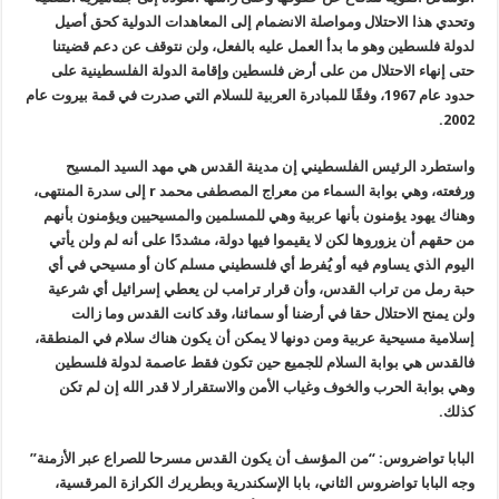
وتحدي هذا الاحتلال ومواصلة الانضمام إلى المعاهدات الدولية كحق أصيل
لدولة فلسطين وهو ما بدأ العمل عليه بالفعل، ولن نتوقف عن دعم قضيتنا
حتى إنهاء الاحتلال من على أرض فلسطين وإقامة الدولة الفلسطينية على
حدود عام 1967، وفقًا للمبادرة العربية للسلام التي صدرت في قمة بيروت عام
2002.
واستطرد الرئيس الفلسطيني إن مدينة القدس هي مهد السيد المسيح
ورفعته، وهي بوابة السماء من معراج المصطفى محمد r إلى سدرة المنتهى،
وهناك يهود يؤمنون بأنها عربية وهي للمسلمين والمسيحيين ويؤمنون بأنهم
من حقهم أن يزوروها لكن لا يقيموا فيها دولة، مشددًا على أنه لم ولن يأتي
اليوم الذي يساوم فيه أو يُفرط أي فلسطيني مسلم كان أو مسيحي في أي
حبة رمل من تراب القدس، وأن قرار ترامب لن يعطي إسرائيل أي شرعية
ولن يمنح الاحتلال حقا في أرضنا أو سمائنا، وقد كانت القدس وما زالت
إسلامية مسيحية عربية ومن دونها لا يمكن أن يكون هناك سلام في المنطقة،
فالقدس هي بوابة السلام للجميع حين تكون فقط عاصمة لدولة فلسطين
وهي بوابة الحرب والخوف وغياب الأمن والاستقرار لا قدر الله إن لم تكن
كذلك.
البابا تواضروس: “من المؤسف أن يكون القدس مسرحا للصراع عبر الأزمنة”
وجه البابا تواضروس الثاني، بابا الإسكندرية وبطريرك الكرازة المرقسية،