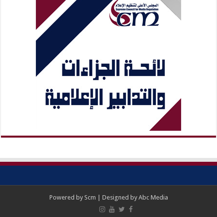
Powered by
Scm
| Designed by
Abc Media