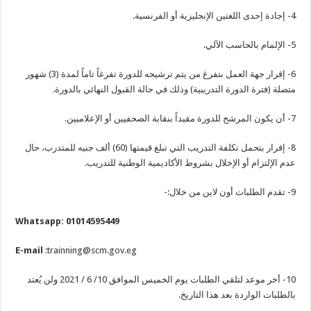
4- إجادة إحدى اللغتين الإنجليزية أو الفرنسية.
5- الإلمام بالحاسب الآلي.
6- إقرار جهة العمل بتفرغ من يتم ترشيحه للدورة تفرغاً تاماً لمدة (3) شهور
متصلة (فترة الدورة التدريبية) وذلك في حالة القبول النهائي بالدورة.
7- أن يكون المرشح للدورة مقيداً بنقابة الصحفيين أو الإعلاميين.
8- إقرار بتحمل تكلفة التدريب التي تبلغ قيمتها (60) ألف جنيه للمتدرب، حال
عدم الإلتزام أو الإخلال بشروط الأكاديمية الوطنية للتدريب.
9- تقدم الطلبات أون لاين من خلال:-
01014595449 :Whatsapp
E-mail
:trainning@scm.gov.eg
10- أخر موعد لتلقي الطلبات يوم الخميس الموافق 10/ 6 / 2021 ولن يُعتد
بالطلبات الواردة بعد هذا التاريخ.