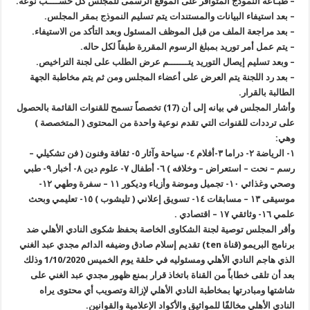
– طبـاعة النموذج المتوافر على الموقع الرسمى للمجلس كل حســــب نوعه.
– بعد استيفاء البيانات والمستندات يتم تسليم النموذج بمقر المجلس.
– بعد مراجعة الملف من قبل الموظف المسئول وبعد التأكد من الاستيفاء.
– يتم عمل أمر توريد بمبلغ الرسوم المقررة طبقاً لكل حاله.
– وبعد تسليم إيصال التوريد يتـــــــم عرض الطلب على لجنة التراخيص.
– بعد رد اللجنة يتم العرض على أعضاء المجلس ومن ثم يتم مخاطبة الجهة
الطالبة بالقرار.
وأشار المجلس في بيانه إلى أن (17) تخصصاً تسمح للقنوات القائمة بالحصول
على ترددات للقنوات التي تقدم نوعية واحدة من المحتوى ( المتخصصة )
وهي:
١- الرياضة ٢- دراما ٣-أفلام ٤- سياحة وآثار ٥- ثقافة وفنون ( فن تشكيلي –
رسم – نحت – استعراض – وخلافه ) ٦- أطفال ٧- علوم دين ٨- أخبار ٩- طبي
وصحي وغذائي ١٠- تجميل وموضة وأزياء وديكور ١١ – سفرة وطهي ١٢-
موسيقى ١٣ – مسابقات ١٤- تسويق إعلاني ( تليشوب ) ١٥- تعليمي وبحث
علمي ١٦- وثائقي ١٧ – اقتصادي .
وأقر المجلس توصية لجنة الشكاوى الخاصة بحفظ شكوى النادي الأهلي ضد
برنامج البريمو (قناة ten) تقديم إسلام صادق وضيفه الدائم مجدي عبد الغني
الذي هاجم النادي الأهلي ومسئوليه في حلقة يوم الخميس 1/10/2020 وذلك
بعد أن تلقى خطاباً من القناة باتخاذ قرار بمنع ظهور مجدي عبد الغني على
شاشتها ومبادرتها بمخاطبة النادي الأهلي لإزالة وتصويب أي محتوى يراه
النادي الأهلي مخالفًا للمواثيق والأكواد الإعلامية والقوانين.