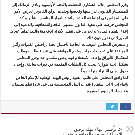
وقرر المجلس إحالة الشكاوى المتعلقة باللجنة الأوليمبية ونادي الزمالك إلى
المستشار القانوني لدراستها وفحصها وتقديم الرأي القانوني لعرض الأمر
على المجلس في اجتماعه القادم، واتخاذ القرار المناسب بشأنها وأكد
المجلس حرصه على تنفيذ القانون بمنتهى الدقة والشفافية، والدعوة إلى
إعلاء القيم والمبادئ والحرص على تنفيذ الأكواد الإعلامية والبعد تماماً عن كل
الصور التي تحول دون ذلك.
واستعرض المجلس التوصيات الخاصة باجتماع لجنة تراخيص القنوات وأقر
الموافقة على عدد طلب واحد وعدم الموافقة على عدد 3 طلبات وطلب
استكمال للأوراق وإعادة الاستعلام فيما يخص طلب واحد، وقرر المجلس
تشكيل لجنة طوارئ لبحث كل الطلبات المقدمة في فترات سابقة، وإعداد
جدول زمني للانتهاء منها جميعاً.
كما وافق المجلس على طلب السيد رئيس الهيئة الوطنية للإعلام الخاص
بإنهاء إجراءات استفادة قنوات النيل المتخصصة من عدد (93) فيلم سينمائي
بعد سداد الرسوم المقررة.
السابق
24 نوفمبر انتهاء مهلة توفيق
الأوضاع للصحف والمواقع والقنوات