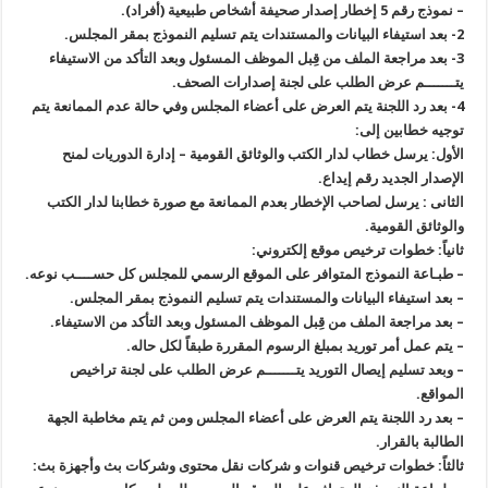
– نموذج رقم 5 إخطار إصدار صحيفة أشخاص طبيعية (أفراد).
2- بعد استيفاء البيانات والمستندات يتم تسليم النموذج بمقر المجلس.
3- بعد مراجعة الملف من قِبل الموظف المسئول وبعد التأكد من الاستيفاء
يتـــــــم عرض الطلب على لجنة إصدارات الصحف.
4- بعد رد اللجنة يتم العرض على أعضاء المجلس وفي حالة عدم الممانعة يتم
توجيه خطابين إلى:
الأول: يرسل خطاب لدار الكتب والوثائق القومية – إدارة الدوريات لمنح
الإصدار الجديد رقم إيداع.
الثانى : يرسل لصاحب الإخطار بعدم الممانعة مع صورة خطابنا لدار الكتب
والوثائق القومية.
ثانياً: خطوات ترخيص موقع إلكتروني:
– طبـاعة النموذج المتوافر على الموقع الرسمي للمجلس كل حســــب نوعه.
– بعد استيفاء البيانات والمستندات يتم تسليم النموذج بمقر المجلس.
– بعد مراجعة الملف من قِبل الموظف المسئول وبعد التأكد من الاستيفاء.
– يتم عمل أمر توريد بمبلغ الرسوم المقررة طبقاً لكل حاله.
– وبعد تسليم إيصال التوريد يتـــــــم عرض الطلب على لجنة تراخيص
المواقع.
– بعد رد اللجنة يتم العرض على أعضاء المجلس ومن ثم يتم مخاطبة الجهة
الطالبة بالقرار.
ثالثاً: خطوات ترخيص قنوات و شركات نقل محتوى وشركات بث وأجهزة بث: