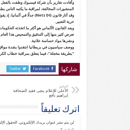
وأفادت تقارير بأن شركة فيسبوك وظفت بالفعل عدة
المنشورات المخالفة، لمراقبة ما يكتبه الناس بط
وقد أثار قانون Netz DG) جدلًا
حرية التعبير.
ويعد القانون الألماني هو أكثر ما اتخذته الحكوما
تعرض كثير منها إلى التدقيق والتمحيص هذا العا
ونشرها مواد حساسة علانية.
ووصف سياسيون في بريطانيا انتقدوا بشدة مواقع ال
“بطريقة مخجلة”، فيما يتعلق بمراقبة خطاب الكرا
Twitter
Facebook
شاركها
السابق
الأعلى للإعلام ينعى فقيد الصحافة
إبراهيم نافع
اترك تعليقاً
لن يتم نشر عنوان بريدك الإلكتروني.
الحقول الإلز
التعليق
*