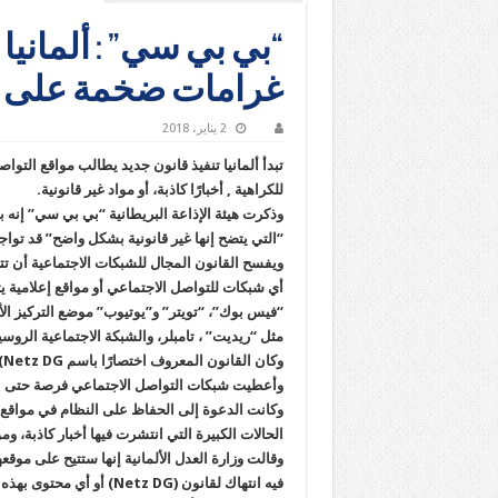
“بي بي سي” : ألماني
غرامات ضخمة على مو
2 يناير، 2018
تبدأ ألمانيا تنفيذ قانون جديد يطالب مواقع التوا
للكراهية , أخبارًا كاذبة، أو مواد غير قانونية.
وذكرت هيئة الإذاعة البريطانية “بي بي سي” إنه 
“التي يتضح إنها غير قانونية بشكل واضح” قد تواجه غرامات 
أي شبكات للتواصل الاجتماعي أو مواقع إعلامية 
“فيس بوك”، “تويتر” و”يوتيوب” موضع التركيز الأس
مثل “ريديت” ، تامبلر، والشبكة الاجتماعية الروسي
وكان القانون المعروف اختصارًا باسم Netz DG)) قد ووافق عليه في نهاية يونيو 2017، وبدأ سريانه في أوائل أكتوبر.
وأعطيت شبكات التواصل الاجتماعي فرصة حتى نهاية عام 2017، للاستعداد لبدء 
وكانت الدعوة إلى الحفاظ على النظام في مواقع ا
الحالات الكبيرة التي انتشرت فيها أخبار كاذبة، و
وقالت وزارة العدل الألمانية إنها ستتيح على مو
فيه انتهاك لقانون (Netz DG) أو أي محتوى بهذه الصفة لم يرفع في حينه.