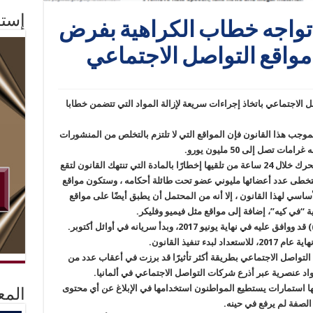
إستم
ا تواجه خطاب الكراهية بفرض
اقع التواصل الاجتماعي
صل الاجتماعي باتخاذ إجراءات سريعة لإزالة المواد التي تتضمن خطابا
بموجب هذا القانون فإن المواقع التي لا تلتزم بالتخلص من المنشورات
تصل إلى 50 مليون يورو.
ويفسح القانون المجال للشبكات الاجتماعية أن تتحرك خلال 24 ساعة من تلقيها إخطارًا بالمادة التي تنتهك القانون لتقع
يتخطى عدد أعضائها مليوني عضو تحت طائلة أحكامه ، وستكون مواقع
اسي لهذا القانون ، إلا أنه من المحتمل أن يطبق أيضًا على مواقع
ة “في كيه”، إضافة إلى مواقع مثل فيميو وفليكر.
تنفيذ القانون.
لتواصل الاجتماعي بطريقة أكثر تأثيرًا قد برزت في أعقاب عدد من
مواد عنصرية عبر أذرع شركات التواصل الاجتماعي في ألمانيا.
قعها استمارات يستطيع المواطنون استخدامها في الإبلاغ عن أي محتوى
المع