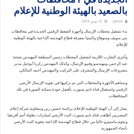
الجديدة في ٣ محافظات
بالصعيد بالهيئة الوطنية للإعلام
admin
12 يونيو، 2019
بدء تشغيل محطات الإرسال وأجهزة الضغط الرقمي الجديدة في محافظات
بني سويف وسوهاج والمنيا بمعرفة قطاع الهندسة الإذاعية بالهيئة الوطنية
للإعلام.
وأجرى التجارب اللازمة لتشغيل المحطات رئيس المنطقة المهندس شحتة
عبد الرحمن ومهندسو وفنيو الإرسال، وكذلك المهندس زكريا أبوجبل مدير
مشروعات الإرسال والمشرف على التركيب والمهندس أحمد المالكي.
وتساهم الأجهزة والمحطات التي تم تركيبها في تقوية الإرسال الأرضي
الرقمي واستقبال قناة تايم سبورت بأفضل جودة ممكنة الصورة في تلك
المحافظات.
يشار إلى أن الهيئة الوطنية للإعلام برئاسة حسين زين وبمعاونة شركة إعلام
المصريين أطلقت قناة تايم سبورت البث الأرضي لمباريات بطولة أمم أفريقيا
ويقوم ماسبيرو حاليا من خلال قطاع الهندسة الإذاعية بتقوية البث الأرضي
بأنحاء الجمهورية.