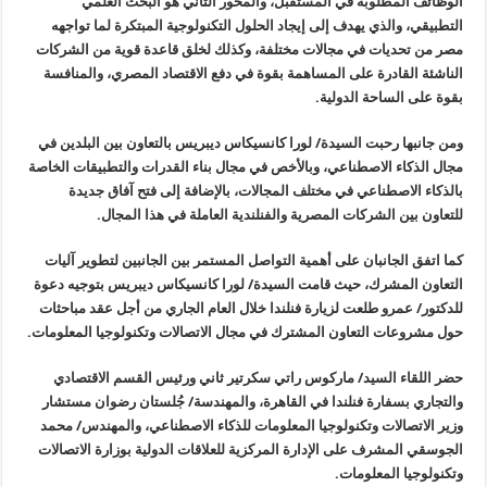
الوظائف المطلوبة في المستقبل، والمحور الثاني هو البحث العلمي
التطبيقي، والذي يهدف إلى إيجاد الحلول التكنولوجية المبتكرة لما تواجهه
مصر من تحديات في مجالات مختلفة، وكذلك لخلق قاعدة قوية من الشركات
الناشئة القادرة على المساهمة بقوة في دفع الاقتصاد المصري، والمنافسة
بقوة على الساحة الدولية.
ومن جانبها رحبت السيدة/ لورا كانسيكاس ديبريس بالتعاون بين البلدين في
مجال الذكاء الاصطناعي، وبالأخص في مجال بناء القدرات والتطبيقات الخاصة
بالذكاء الاصطناعي في مختلف المجالات، بالإضافة إلى فتح آفاق جديدة
للتعاون بين الشركات المصرية والفنلندية العاملة في هذا المجال.
كما اتفق الجانبان على أهمية التواصل المستمر بين الجانبين لتطوير آليات
التعاون المشرك، حيث قامت السيدة/ لورا كانسيكاس ديبريس بتوجيه دعوة
للدكتور/ عمرو طلعت لزيارة فنلندا خلال العام الجاري من أجل عقد مباحثات
حول مشروعات التعاون المشترك في مجال الاتصالات وتكنولوجيا المعلومات.
حضر اللقاء السيد/ ماركوس راتي سكرتير ثاني ورئيس القسم الاقتصادي
والتجاري بسفارة فنلندا في القاهرة، والمهندسة/ جُلستان رضوان مستشار
وزير الاتصالات وتكنولوجيا المعلومات للذكاء الاصطناعي، والمهندس/ محمد
الجوسقي المشرف على الإدارة المركزية للعلاقات الدولية بوزارة الاتصالات
وتكنولوجيا المعلومات.