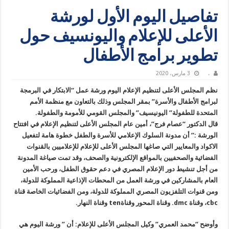
تفاصيل اليوم الأول لورشة
الأعلى للإعلام واليونسيف حول
تطوير برامج الأطفال
.
3 مارس، 2020
نظم المجلس الأعلى لتنظيم الإعلام اليوم ورشة عمل “الابتكار في البرمجة
لبرامج الأطفال والأسرة” بمقر المجلس وذلك بالتعاون مع منظمة الأمم
المتحدة للطفولة” اليونيسيف” والمجلس القومي للأمومة والطفولة.
قال الدكتور “عصام فرج”، أمين عام المجلس الأعلى لتنظيم الإعلام في افتتاح
الورشة :” أن مدونة السلوك الإعلامي للأسرة والطفل خطوة هامة لتفعيل
الاكواد والمعايير التي صاغها المجلس الأعلى للإعلام للإعلاميين بالقنوات
الفضائية والصحفيين بالمواقع الإلكترونية والصحف، وقد تمت صياغة المدونة
من أجل تنشيط دور الإعلام المصري في دعم حقوق الطفل، ورحب الأمين
العام بالمشاركين في ورشة العمل من المحطات الإذاعية المملوكة للدولة،
ومن قنوات التلفزيون المصري المملوكة للدولة، ومن الفضائيات الخاصة قناة
cbc، وقناة dmc. وقناة المحور وقناةten وقناة النهار.
وأوضح “محمد العمري” وكيل المجلس الأعلى للإعلام: أن ” ورشة اليوم هي