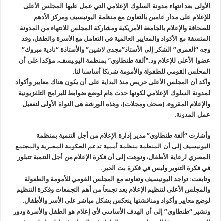
الأولى بعد انتهاء مدونة السلوك الإعلامي التي عمل عليها المجلس الأعلى
للإعلام على مدار عامين بالتعاون مع منظمة اليونيسيف ومركز الأدهم
للصحافة والإعلام بالجامعة الأمريكية ومشاركة المجلس للانتهاء من المدونة
المتسقة مع الأكواد والمعايير العالمية في التعامل مع الأسرة والطفل، وقد
وجه “العمري” الشكر إلى الأستاذ”مجدى لاشين” والأستاذة “نادية مبروك”
عضوا الأعلى للإعلام ود.”ألفة طنطاوي” بمنظمة اليونيسف، مؤكدا على أن
المجلس القومي للطفولة والأمومة شريكا أساسيا لنا.
وأكد أن المجلس الأعلى حريص منذ البداية على أن يكون هناك معايير وأكواد
لمدونة السلوك الإعلامي لكونها حدث هام لوضع ضوابط للبرامج التلفزيونية
والإعلام المقروء، (صحف ومجلات)، وهذه الورشة هى النواة الأولى لتفعيل
عمل المدونة.
وأشارت “ألفة طنطاوي” مدير إدارة الإعلام من أجل التنمية بمنظمة
اليونيسيف إلى أن المنظمة منظمة أممية تدعم الحكومة المصرية والمجتمع
المصري لرعاية الأطفال، ونوهت إلى أن فكرة الإعلام من أجل التنمية تتبلور
في فكرة التنوير وليس في فكرة بث الخبر.
وتابعت: تواجد اليونيسيف وتعاونه مع المجلس القومي للأمومة والطفولة
والمجلس الأعلى لتنظيم الإعلام يعد تجمعاً من أهم التجمعات وفكرة التنظيم
لوضع معايير وأكواد ومناقشتها ينعكس بشكل مباشر على الأسر والأطفال.
وتشير “طنطاوي” إلى أن الهدف الأساسي لأي إعلام هو الطفل والأسرة ودور