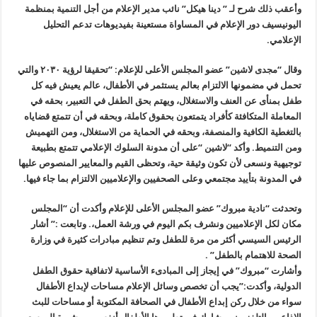
وأعقب ذلك شرح لـ ” دينا هيكل” نائب مدير الإعلام من أجل التنمية بمنظمة
اليونيسيف دور الإعلام في المساواة مستعينة بفيديوهات تدعم التحليل
الإعلامي.
وقال “مجدى لاشين” عضو المجلس الأعلى للإعلام: “تحقيقا لرؤية ٢٠٣٠ والتي
تحمل في مضمونها الالتزام بعالم يستثمر في الأطفال، عالم يعيش فيه كل
طفل بمنأى عن العنف والاستغلال، ويهتم بحق الطفل في التعبير، بحقه في
المعاملة المتكافئة كأفراد يتمتعون بحقوق كاملة، وبحقه في أن تتمتع قضاياه
بالتغطية الكافية والمنصفة، وبحقه في الحماية من الاستغلال، ومن التهميش
ومن التنميط. وأكد “لاشين “على أن مدونة السلوك الإعلامي تتمتع بطبيعة
توجيهية ونسعى لأن تكون وثيقة حية، وتحظى القيم والمعايير المنصوص عليها
في المدونة بتأييد مجتمعي وعلى الصحفيين والإعلاميين الالتزام بما جاء فيها.
وتحدثت “نادية مبروك” عضو المجلس الأعلى للإعلام وأكدت أن “المجلس
مكان لكل الإعلاميين ونشرف بكم اليوم في ورشة العمل،. وتابعت :” أشار
الرئيس السيسي أكثر من مرة للطفل وتم تنظيم مبادرات كثيرة في وزارة
الصحة للاهتمام بالطفل” .
وأشارت “مبروك” في إيجاز إلى المبادىء الأساسية لاتفاقية حقوق الطفل
الدولية، وأكدت:”يجب أن تخصص وسائل الإعلام مساحات لإبداع الأطفال
سواء من خلال ركن إبداع الأطفال في الصحافة المكتوبة أو مساحات للبث