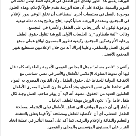
الورشة يعمق هذا الدور ليتعدى حق الطفل في الرعاية فقط ليصل لحقه في
التنوير والتنمية، مؤكدة على أن هذه الورشة تقدم حلولاً للإعلام، وهذه الحلول
موجودة بالفعل في مجتمعات أخرى استطاعت أن تخلق الوعي بدور الإعلام
في المجتمع، وستقدم الورشة عملياً كيفية إنتاج برنامج يحدث نقلة نوعية
وتوعوية ليكون له تأثير إيجابي على الطفل والأسرة في المجتمع.
وقالت “ألفة طنطاوي” إن الجلسات الأولى للورشة تتناول حقوق الطفل
ورعاية الأم وتمكين المجتمع، وكيفية تطوير المضمون لواقع عملي ممتع
لفريق العمل وللمتلقي، وعلينا إدراك أنه من خلال الإعلاميين نستطيع تغيير
المجتمع للأفضل.
وألقى د. “ناصر مسلم” ممثل المجلس القومي للأمومة والطفولة، كلمة قال
فيها أن مدونة السلوك الإعلامي للأطفال والأسر في مصر، تتماشى مع
الاتفاقية الدولية للحفاظ على حقوق الطفل، وأن القانون المصري به المواد
التي تحافظ على نفس الحقوق، وقد أعطى قانون العمل المصري للأطفال
العاملين العديد من الحقوق، مضيفا أنه لابد أن يوفر صاحب العمل وجبة لكل
طفل عامل وأن تكون الورش مهيئة للطفل العامل.
وأشار إلى أن جميع المواقف التي تتعلق بالأطفال تولي الاهتمام بمصلحة
الطفل الفضلى، أى أن الأفضلية للطفل ومصلحته أولاً فيما يتعلق بالتنشئة
والتعليم والثقافة والإعلام والترفيه، كما أكد على أهمية التأثير في عملية اتخاذ
القرار على المستوى المؤسسي والمحلي والقومي.