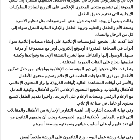
الإذاعي والتلفزيوني يشارك في تطويرها الأطفال أنفسهم، مشيرة إلى سعي
المدونة إلى تشجيع منتجي المحتوى الإعلامي على الترويج لنماذج السلوكيات
الإيجابية التي تحترم حقوق الطفل.
وقالت ينبغي أن يوجه الحديث حول بعض الموضوعات مثل تنظيم الاسرة
وصحة الأم والطفل والتعليم وتربية الطفل والإدارة المالية للمنزل سواء إلى
كل من الرجال والنساء.
كما أكدت على تشجيع المؤسسات الإعلامية على إنشاء منصات إعلامية سواء
أبواب في الصحافة المقروءة أوموقع إلكتروني أوبرامج مسموعة أو مرئية
يسهل الوصول إليها والتفاعل معها لشرح التنشئة الإيجابية وفوائدها وكيفية
تطبيقها بنجاح على الفئات العمرية المختلفة .
وتطرقت خلال حديثها إلى دور المؤسسات الإعلامية وواجباتها من خلال تمكين
الأطفال من ذوي الاحتياجات الخاصة في الإعلام وتقديم محتوى للأطفال
والأسر في أوقات المشاهدة العاليه (أوقات الذروة)، وإبراز المحتوى الإعلامي
للأطفال والشباب، وتشجيع المحتوى الإعلامي الآمن للأطفال، وكيفية التعامل
مع الإعلام الرقمي ومنصات الإعلام على الإنترنت، وأخيرا تقديم الطفل كمنتج
محتوى أو عامل في صناعة الإعلام.
وفي نهاية الحديث أشارت إلى أهمية التقارير الإخبارية من الأطفال والمقابلات
التي تلتزم بالمعايير الأخلاقية لديهم الخصوصية ويجب أن يحميهم القانون من
أي تعد عليهم أو على أسلوب حياتهم وسمعتهم وسمعة أسرهم.
وفي نهاية ورشة عمل اليوم ، وزع القائمون على الورشة ملخصاً لبعض