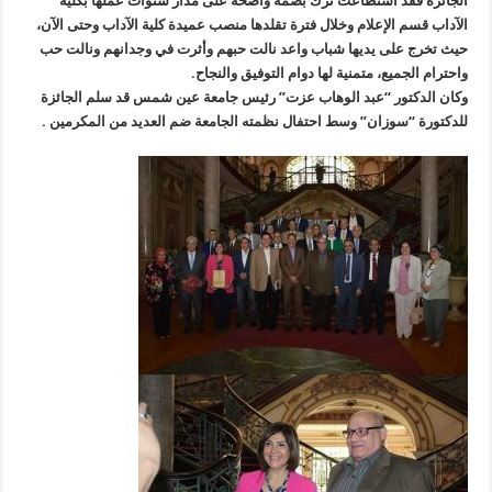
الجائزة فقد استطاعت ترك بصمة واضحة على مدار سنوات عملها بكلية
الآداب قسم الإعلام وخلال فترة تقلدها منصب عميدة كلية الآداب وحتى الآن،
حيث تخرج على يديها شباب واعد نالت حبهم وأثرت في وجدانهم ونالت حب
واحترام الجميع، متمنية لها دوام التوفيق والنجاح.
وكان الدكتور “عبد الوهاب عزت” رئيس جامعة عين شمس قد سلم الجائزة
للدكتورة “سوزان” وسط احتفال نظمته الجامعة ضم العديد من المكرمين .