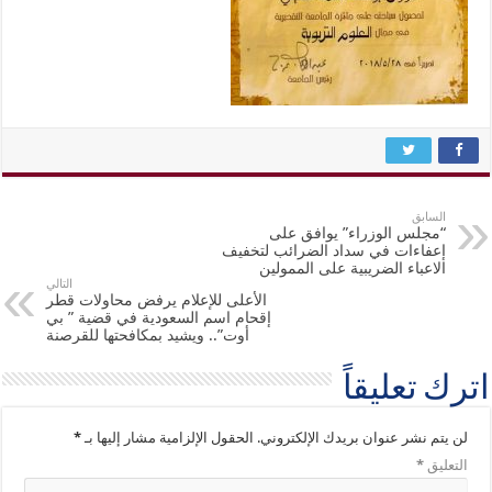
السابق
“مجلس الوزراء” يوافق على
إعفاءات في سداد الضرائب لتخفيف
الاعباء الضريبية على الممولين
التالي
الأعلى للإعلام يرفض محاولات قطر
إقحام اسم السعودية في قضية ” بي
أوت”.. ويشيد بمكافحتها للقرصنة
اترك تعليقاً
لن يتم نشر عنوان بريدك الإلكتروني.
الحقول الإلزامية مشار إليها بـ
*
التعليق
*