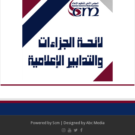
Powered by
Scm
| Designed by
Abc Media