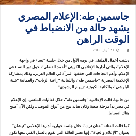
جاسمين طه: الإعلام المصري
يشهد حالة من الانضباط في
الوقت الراهن
23 أبريل، 2018
دشنت أعمال الملتقى في يومه الأول من خلال جلسة “نساء في واجهة
الإعلام”، والتي أدارها الإعلامي الكويتي “أحمد الفضلي”، حول دور النساء في
الإعلام، وأهم النجاحات التي حققتها المرأة في العالم العربي، وذلك بمشاركة
الإعلامية المصرية “جاسمين طه”، واللبنانية “راعبة الزيات”، والعمانية “بثينة
البلوشي”، والكاتبة الكويتية “ريهام الرشيدي”.
من جانبها، قالت الإعلامية “جاسمين طه”، خلال فعاليات الملتقى، إن الإعلام
في مصر بدأ مرحلة صعبة وكان هناك نوع من أنواع الفوضى، ولكن الآن أصبح
هناك انضباط.
كما قالت الفنانة “حنان ترك”، خلال جلسة حوارية أدارها الإعلامي “نيشان”
بعنوان “الإعلام والحياة”، إنها تعتبر العائلة التي تقوم بالعمل الفني معها تكون