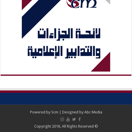
Powered by
Scm
| Designed by
Abc Media
© Copyright 2018, All Rights Reserved