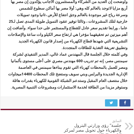
وأوضحت إن العديد من الشركاء والمستثمرون الأجانب يؤكدون إن مصر بها
أربع مزايا لاتوجد بالعالم كله وهي: أولا مصر بها أماكن سطوع للشمس
وسرعة رياح غير موجودة بالعالم وجق انتفاع للأرض ،ثانيا وجود تمويلات
خارجية لتلك المشروعات ، وثالثا توفير عقود التمويل طويلة المدى تصل لـ25
عاما ، ورابعا تقديم سعر عادل للقطاع والمستثمر على حدا سواء. وأضافت إن
أهم ميزتين تم تحقيقهما مؤخرا هي ارتفاع سعر الكيلو وات ساعة والإصلاحات
التشريعية التي شهدها قطاع الكهرباء من إصدار قانون الكهرباء الجديد
وتطبيق تعريفة التغذية للطاقات المتجددة.
وفي كلمته خلال الجلسة قال المهندس عماد غالي، المدير التنفيذي لشركة
سيمنس مصر، إنه تم تدريب 600 مهندس مصري على أعلى مستوى بألمانيا
ومصر للعمل بالمحطات كهرباء التي تقوم ببناءها سيمنس في العاصمة
الإدارية الجديدة والبرلس وبني سويف وستضخ تلك المحطات 14400ميجاوات
خلال منتصف العام المقبل وستدعم الشبكة القومية للكهرباء بقدرات هائلة
وستوفر مزيدا من الطاقة لخدمة الاستثمارات ومشروعات التنمية المصرية.
السابق
جلسة” رؤى وزارتي البترول
والكهرباء حول تحويل مصر لمركز