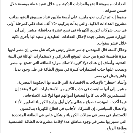
العدادات مسبوقة الدفع والعدادات الذكية، من خلال تنفيذ خطة موسعة خلال
خمس سنوات.
مضيفا إنه تم تركيب نحو مايزيد على أربعة ملايين عداد مسبوق الدفع، بجانب
مشروع العدادات الذكية، والتي بدأت بتركيب٢٥٠ ألف عداد ذكي كمرحلة أولى
فى ست شركات لتوزيع الكهرباء فى تسع عشرة محافظة، مشيرا إلي أن
الوزارة تسير بخطى جيدة لإحلال العدادات التقليدية واستبدالها بأخرى ذكية
خلال عشر سنوات.
وخلال كلمته قال المهندس جاسر حنطر رئيس شركة شل مصر، إن مصر لديها
ميزة تنافسية كبيرة من حيث الموقع الجغرافي والاستثمارات الهائلة في البنية
التحتية. وأضاف إن هناك دولا كثيرة لا تملك موارد للطاقة التي تتمتع بها مصر
ويصعب عليها جذب استثمارات كبيرة في سوق الطاقة في ظل وجود بديل
جاهز يتمثل في مصر.
وأشاد “حنطر” بالإصلاحات الاقتصادية التي قامت بها الحكومة المصرية،
مشيرا إلى أنها ساهمت في جذب الكثير من الاستثمارات التي لا يعتقد إن
المستثمرين الأجانب كانوا ليضخوا أموالهم فيها لولا تلك الاصلاحات.
فيما أكدت المهندسة صباح مشالي وكيل أول وزارة الكهرباء لتطوير الأداء
والاتصال السياسي، إن الشركاء الأجانب في قطاع الكهرباء يتنافسون
للاستثمار في مصر في مجالات الكهرباء وبشكل خاص في الطاقة المتجددة
التي تتميز بها مصر في وجود مناطق عدة لإقامة مشروعات الطاقة الشمسية
وطاقة الرياح.