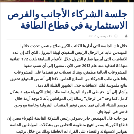
جلسة الشركاء الأجانب والفرص
الاستثمارية في قطاع الطاقة
19 ديسمبر، 2017
خلال تلك الجلسة التي أدارها الكاتب الكبير صلاح منتصر، تحدث خلالها
المهندس عابد عز الرجال الرئيس التنفيذي لهيئة البترول، الذي أكد إن عدد
الاتفاقيات التي أبرمها قطاع البترول خلال الأعوام السابقة بلغت 172 اتفاقية
منها 84 اتفاقية منذ عام 2013 حتى الآن ، مشيرا إلى أن نسب تنفيذ
المشروعات الحالية مطمئن، وهناك تعديلات تم تنفيذها على المشروعات
بناءا على طلب الشركاء من القطاع الخاص، لافتا إلى أنه من المتوقع تحقيق
نتائج ملموسة لتلك الاتفاقيات خلال الشهور القليلة القادمة.
وأشار إلى أن احتياطي المواد البترولية لمحطات إنتاج الكهرباء مؤمنة بشكل
كامل، كما وجه “عز الرجال” رسالة إلى المواطنين بأنه لا توجد أزمة خلال
موسم الشتاء الحالي فيما يخص توفير المنتجات البترولية وخاصة مع وجود
فائض في البوتاجاز.
من جانبه قال المهندس جابر دسوقي رئيس الشركة القابضة لكهرباء مصر، إن
قطاع الكهرباء بمصر انتهج منظومة للتخلص من مشكلات المواطنين الخاصة
بفواتير الاستهلاك والقضاء على القراءات الخاطئة وذلك من خلال تركيب