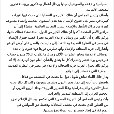
السياسية والإعلام والسوشيال ميديا ورجال أعمال ومفكرين ورؤساء تحرير
للصحف الألمانية.
وأضاف رئيس المجلس أن هناك الكثير من القضايا التي حدث فيها تغيرات
كبيرة في مصر مثل حقوق الإنسان بعد هدم السجون القديمة وإنشاء مجموعة
كبيرة من مراكز التأهيل والإصلاح تساير المعايير العالمية، مشيرًا إلى أن
مراقبو الأمم المتحدة أكدوا أن هناك الكثير من الدول المتقدمة لا تمتلك مثلها،
ورغم ذلك إلا أن الكثير من وسائل الإعلام الغربية تختزل قضية حقوق الإنسان
في مصر في النظرة القديمة ولا تلتفت إلى ما يحدث بالفعل على أرض الواقع.
وأشار إلى حرية الصحافة والإعلام وأنها تمارس دورها دون قيود، وأن عدد
الوسائل الإعلامية يتجاوز عشرات الآلاف وهناك ما يقارب الـ 75 مليون حساب
عبر فيس بوك تنشر وتشارك كل ما يتعلق بالشأن العام دون أي رقابة، إلا أنه
ورغم ذلك يختزل الغرب حرية الصحافة والإعلام في مصر في النظرة القديمة
النمطية التي لا تستند إلى الواقع.
ودار خلال اللقاء نقاش طويل حول ما يحدث في المنطقة من قلاقل
واضطرابات أدت إلى دمار بعض الدول وتشريد شعوبها، وكان كل ذلك تحت
شعار “الحرية والديمقراطية وفقًا للمعايير الغربية”، وجاء الربيع العربي أو
الجحيم العربي إلى المنطقة للتدمير والخراب.
وأكد رئيس المجلس أن التجربة المصرية التي تعكسها وسائل الإعلام تمزج
بين التطور الذي يحدث في مختلف المجالات وتحفظ حق المواطن في
المعرفة، في إطار حفظ ثوابت الدولة ومؤسستها.