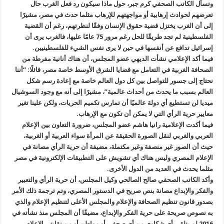
وتسأل الكاتب الصحفي كرم جبر، حول ماذا سيكون رد فعل الغرب حال
تعرضهم لحوادث إرهابية أو مواجهتهم للإرهاب مثلما حدث في مصر، مشيرًا
إلى أن الغرب يختزل قضية حقوق الإنسان وفقًا لنظرتهم، رغم أن القضية
الفلسطينية لم تجد طريقًا للحل رغم مرور 75 عامًا عليها، فالغرب يرى أن
إسرائيل تدافع عن أنفسها في حين لا يرى نفس الشيء للفلسطينيين.
فيما أكد الإعلامي نشأت الديهي عضو المجلس، أن هناك أنانية مفرطة من
الصحافة الغربية في التعامل مع قضايا الشرق الأوسط خاصة مصر، قائلًا: “أننا
نحتاج إلى جسور للتواصل بين كل دول العالم خاصة مع إعادة رسم شكل
العالم بسبب ما يحدث من أحداث عالمية”، مشيرًا إلى أنه مع وجود السوشيال
ميديا لن تستطيع أي دولة عالميًا أن تمارس تكميم الحريات، ولكن علينا تغير
معايير حرية الرأي التي لا يمكن أن تكون مع الإرهاب.
فيما أكدت الإعلامية رانيا هاشم عضو المجلس، ضرورة التعاون بين الإعلام
العربي والغربي لنقل الصورة الحقيقة عن المرأة سواء العربية أو الغربية،
حيث أن الصور غير منصفة وغير مكتملة، مضيفة أن حرية الرأي مصانة في
الإعلام المصري وليس هناك أي تشويش على التطبيقات الإلكترونية في مصر
مثلما يحدث في العديد من الدول الأخرى.
وأكد الكاتب الصحفي صالح الصالحي وكيل المجلس، أن حرية الرأي والتعبير
والفكر والإبداع مصانة بنص صريح في الدستور المصري، وتم ترجمة ذلك الأمر
بصدور قانون تنظيم الصحافة والإعلام والمجلس الأعلى لتنظيم الإعلام والذي
به نصوص صريحة على حرية الفكر والإبداع، مضيفًا أن المجلس منذ نشأته في
2016 لم يتلقى أي شكاوى من أي صحفي أو مواطن أو من نقابتي الإعلام