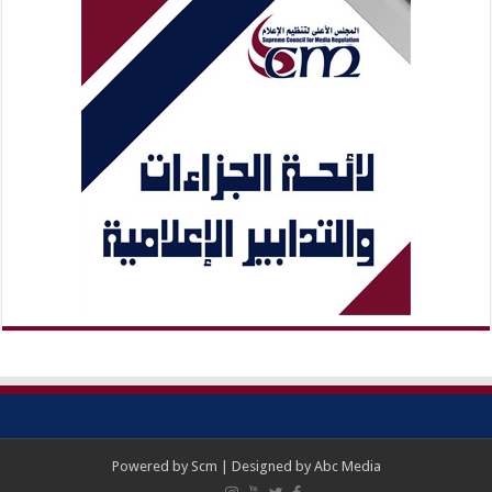
Powered by
Scm
| Designed by
Abc Media