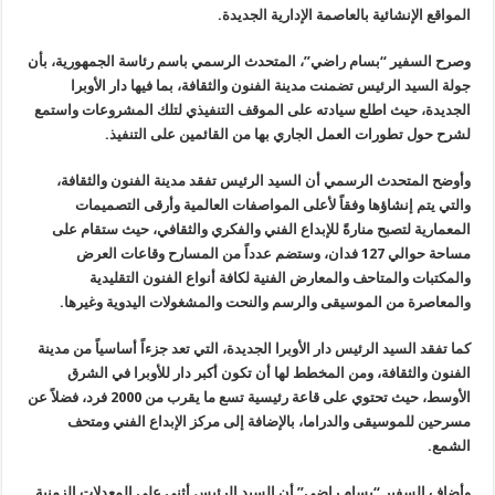
المواقع الإنشائية بالعاصمة الإدارية الجديدة.
وصرح السفير “بسام راضي”، المتحدث الرسمي باسم رئاسة الجمهورية، بأن
جولة السيد الرئيس تضمنت مدينة الفنون والثقافة، بما فيها دار الأوبرا
الجديدة، حيث اطلع سيادته على الموقف التنفيذي لتلك المشروعات واستمع
لشرح حول تطورات العمل الجاري بها من القائمين على التنفيذ.
وأوضح المتحدث الرسمي أن السيد الرئيس تفقد مدينة الفنون والثقافة،
والتي يتم إنشاؤها وفقاً لأعلى المواصفات العالمية وأرقى التصميمات
المعمارية لتصبح منارةً للإبداع الفني والفكري والثقافي، حيث ستقام على
مساحة حوالي 127 فدان، وستضم عدداً من المسارح وقاعات العرض
والمكتبات والمتاحف والمعارض الفنية لكافة أنواع الفنون التقليدية
والمعاصرة من الموسيقى والرسم والنحت والمشغولات اليدوية وغيرها.
كما تفقد السيد الرئيس دار الأوبرا الجديدة، التي تعد جزءاً أساسياً من مدينة
الفنون والثقافة، ومن المخطط لها أن تكون أكبر دار للأوبرا في الشرق
الأوسط، حيث تحتوي على قاعة رئيسية تسع ما يقرب من 2000 فرد، فضلاً عن
مسرحين للموسيقى والدراما، بالإضافة إلى مركز الإبداع الفني ومتحف
الشمع.
وأضاف السفير “بسام راضي” أن السيد الرئيس أثنى على المعدلات الزمنية