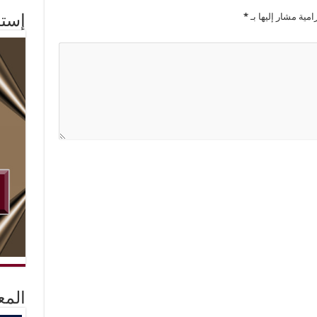
امية مشار إليها بـ
*
إستم
المع