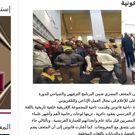
ونية
إستم
 إلى المتحف المصري ضمن البرنامج الترفيهي والسياحي للدورة
لأعلى للإعلام في مجال العمل الإذاعي والتلفزيوني.
ة -ناجية فانوس وقدمت ناجية للمجموعة الإفريقية خلفية تاريخية باللغة
 الفرنسي بعقود دائرية ، تزينها لوحات رخامية لأهم وأشهر علماء
لمصريين قبل مائة عام وانجذابهم للعمارة الفرنسية ، وبالتالي جاء
المع
 حتى يتسق مع المعروضات. كما أشارت فانوس إلى أن المتحف يضم
والحضارة والديانات باللغات المختلفة.