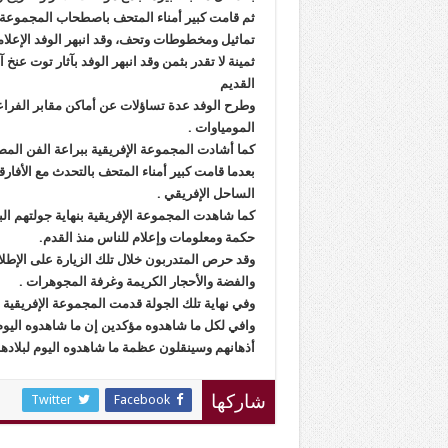
ثم قامت كبير أمناء المتحف باصطحاب المجموعة 
تماثيل ومخطوطات وتحف، وقد انبهر الوفد الإعلام
ثمينة لا تقدر بثمن وقد انبهر الوفد بآثار توت ع
القديم
وطرح الوفد عدة تساؤلات عن أماكن مقابر الفراع
المومياوات .
كما أشادت المجموعة الإفريقية ببراعة الفن المص
بعدما قامت كبير أمناء المتحف بالتحدث مع الأفا
الساحل الإفريقي .
كما شاهدت المجموعة الإفريقية بنهاية جولتهم ال
حكمة ومعلومات وإعلام للناس منذ القدم.
وقد حرص المتدربون خلال تلك الزيارة على الإط
والفضة والأحجار الكريمة وغرفة المجوهرات .
وفي نهاية تلك الجولة قدمت المجموعة الإفريقية 
وافي لكل ما شاهدوه مؤكدين إن ما شاهدوه اليوم
أذهانهم وسينقلون عظمة ما شاهدوه اليوم لبلادهم
Twitter
Facebook
شاركها