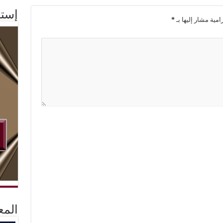
إستم
امية مشار إليها بـ
*
المع