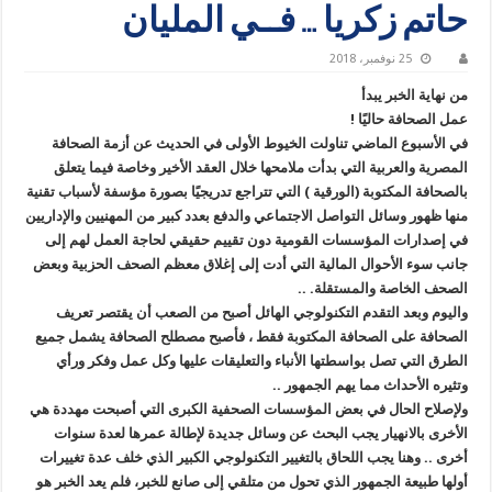
حاتم زكريا … فــي المليان
25 نوفمبر، 2018
من نهاية الخبر يبدأ
عمل الصحافة حاليًا !
في الأسبوع الماضي تناولت الخيوط الأولى في الحديث عن أزمة الصحافة
المصرية والعربية التي بدأت ملامحها خلال العقد الأخير وخاصة فيما يتعلق
بالصحافة المكتوبة (الورقية ) التي تتراجع تدريجيًا بصورة مؤسفة لأسباب تقنية
منها ظهور وسائل التواصل الاجتماعي والدفع بعدد كبير من المهنيين والإداريين
في إصدارات المؤسسات القومية دون تقييم حقيقي لحاجة العمل لهم إلى
جانب سوء الأحوال المالية التي أدت إلى إغلاق معظم الصحف الحزبية وبعض
الصحف الخاصة والمستقلة. ..
واليوم وبعد التقدم التكنولوجي الهائل أصبح من الصعب أن يقتصر تعريف
الصحافة على الصحافة المكتوبة فقط ، فأصبح مصطلح الصحافة يشمل جميع
الطرق التي تصل بواسطتها الأنباء والتعليقات عليها وكل عمل وفكر ورأي
وتثيره الأحداث مما يهم الجمهور ..
ولإصلاح الحال في بعض المؤسسات الصحفية الكبرى التي أصبحت مهددة هي
الأخرى بالانهيار يجب البحث عن وسائل جديدة لإطالة عمرها لعدة سنوات
أخرى .. وهنا يجب اللحاق بالتغيير التكنولوجي الكبير الذي خلف عدة تغييرات
أولها طبيعة الجمهور الذي تحول من متلقي إلى صانع للخبر، فلم يعد الخبر هو