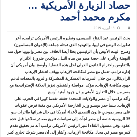
حصاد الزيارة الأمريكية …
مكرم محمد أحمد
13 أبريل، 2019
بحث الرئيس عبد الفتاح السيسي، ونظيره الرئيس الأمريكي ترامب، آخر
تطورات الوضع في ليبيا، والتهديد الذي تمثله جماعة (الإخوان المسلمون)
وصرح البيت الأبيض بأن الرئيسين بحثا أيضا الخلاف بين مصر وإثيوبيا حول سد
النهضة وتأثيره على حصة مصر من مياه النيل، مؤكدين ضرورة الالتزام
بالتفاوض واحترام القانون الدولي لحل هذه القضايا. وأوضح بيان أمريكي أن
إدارة ترامب تعمل مع مصر لمكافحة الإرهاب ووقف انتشار الإرهاب
الراديكالي، من خلال التدريبات العسكرية المشتركة والتزود بالمعدات لدعم
جهود مكافحة الإرهاب، مؤكدا مواصلة واشنطن تعزيز العلاقة الإستراتيجية مع
مصر من خلال التعاون الأمني وبذل جهود أمنية أوسع.
وأكد ترامب أن مصر والولايات المتحدة حققتا تقدما كبيرا في الحرب على
الإرهاب. بينما حذر بومبيو وزير الخارجية الأمريكي من مغبة فرض عقوبات
على مصر بموجبِ قانون التصدي لأعداء أمريكا في حال شرائها طائرات سو
35 الروسية خاصة أن مصر لجأت إلى سياسات تنويع مصادر سلاحها قبل عده
عقود. وفي مستهل اللقاء اعتبر الرئيس الأمريكي ترامب أنه تم تحقيق تقدم
كبير مع مصر في مجال مكافحة الإرهاب، وأشار إلى أن مصر شريك تجاري كبير