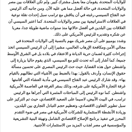
للولايات المتحدة، يقومان معا بعمل مشترك كبير. ولم تكن العلاقات بين مصر
والولايات المتحدة، في حالة أفضل مما هي عليه الآن. ومن جانبه أكد الرئيس
عبد الفتاح السيسي رغبته في أن يناقش مع ترامب سبل إحداث نقلة نوعية
في العلاقات الاستراتيجية بين مصر والولايات المتحدة. كما اعتبر السيسي أن
العلاقات بين البلدين في أفضل حالاتها منذ سنوات ماضية طويلة جدا، معربا
عن شكره وتقديره للرئيس الأمريكي على ذلك.
وشدد بومبيو على أن مصر شريك مهم بالنسبة إلى الولايات المتحدة في
مجالي الأمن ومكافحة الإرهاب العالمي، مشيرا إلى أن الرئيس السيسي اتخذ
إجراءات كثيرة لضمان حرية الديانة و الاعتقاد في بلاده بل في الشرق الأوسط
جميعا، كما أشار إلى أنه تحدث للتو مع السيسي، الذي يقوم حاليا بزيارة إلى
واشنطن حول هذه القضايا، حيث حث الرئيس المصري على تحسين مسألة
حقوق الإنسان، وأردف بالقول: بهذا بالضبط بين الأشياء التي نطالبهم بالقيام
بها». وقد شارك الرئيس عبد الفتاح السيسي في مأدبة العشاء التي أقامتها
غرفة التجارة الأمريكية على شرفه، وذلك بمقر الغرفة في العاصمة الأمريكية
واشنطن. كما نوه الرئيس إلى المباحثات المثمرة التي أجراها مع الرئيس
ترامب، في البيت الأبيض، لاسيما على الصعيد الاقتصادي، حيث تم التركيز على
سبل تطوير التعاون الاقتصادي، وتعظيم حجم التبادل التجاري بين البلدين،
وزيادة الأنشطة الاستثمارية للشركات الأمريكية في مصر في ضوء التقدم
المحرز في تنفيذ برنامج الإصلاح الاقتصادي الشامل وتهيئة البنية التشريعية
والمؤسسية في مصر لجذب المزيد من الاستثمارات الأجنبية.