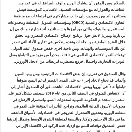
بالسلام. ومن المقرر أن يشارك الوزير والوفد المرافق له في عدد من
النقاشات والحوارات مع مؤسسات التصنيف الائتمانى، كمؤسسة فيتش
وستاندرد أند بورز وموديز، إلى جانب مشاركتهم في اجتماعات مع منظمة
التعاون الاقتصادي والتنمية (OECD) ومؤسسات التمويل المختلفة ومجموعات
المستثمرين والبنوك، والتي من أبرزها بنك ستاندرد أند تشارترد وبنك بي إن
بي باريبا وميريل لانش حول برنامج الإصلاح الاقتصادي المصري وما تحقق
خلال الفترة الماضية من نجاحات وتقدم ينعكس في تقارير الأداء التي تصدر
عن تلك المؤسسات والهيئات. ومن ناحية اخرى خفض صندوق النقد الدولى،
توقعاته للنمو الاقتصادي العالمي في 2019، محذراً من مزيد من التباطؤ بفعل
التوترات التجارية، واحتمال خروج مضطرب لبريطانيا من الاتحاد الأوروبي.
وقال الصندوق في تقريره إن بعض الاقتصادات الرئيسية ومن بينها الصين
وألمانيا قد تحتاج لاتخاذ إجراءات على المدى القصير لدعم النمو، متوقعاً
تباطؤاً حاداً في أوروبا وبعض الاقتصادات الناشئة، غير أن الصندوق أشار إلى
أن الانتعاش المتوقع في النصف الثاني من عام 2019 سيعتمد بشكل كبير على
استمرار استخدام الحكومة الصينية لمحفزات النمو، واستمرار الارتفاع في
معنويات الأسوق المالية العالمية، وتراجع التأثيرات المؤقتة على النمو في
منطقة اليورو، وتحقيق الاستقرار التدريجي في اقتصاديات الأسواق الناشئة،
بما في ذلك الأرجنتين وتركيا. وبالنسبة لمنطقة الشرق الأوسط وشمال إفريقيا
خفض الصندوق توقعاته للنمو مع ازدياد حدة الركود في الاقتصاد الإيراني