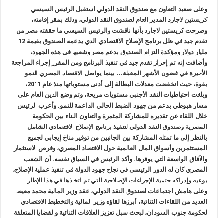
وعلى صعيد التعاون مع صندوق النقد الدولي استقبل الرئيس السيسي
كريستين لاجارد المدير العام لصندوق النقد الدولي، وذلك بمقر إقامته،
وصرحت كريستين لاجارد بأنها ناقشت والرئيس السيسي ما حققته مصر من
تقدم جيد في ظل برنامج الإصلاح الاقتصادي الذي يدعمه الصندوق بقيمة 12
مليار دولار ومؤكدة التزام الصندوق بدعم مصر وشعبها في هذه الجهود،
وأضافت إنه تم إحراز تقدم جيد في تنفيذ البرنامج ومن المقرر إجراء المراجعة
الأخيرة في غضون الأشهر المقبلة… بينما يواصل الاقتصاد المصري النمو
بقوة، حيث انخفضت معدلات البطالة إلى أدنى مستوياتها منذ عام 2011،
وبلغت احتياطيات النقد الأجنبي مستويات مريحة، وتم وضع الدين العام على
مسار هبوطي بدعم من جهود الضبط الحالي الداعمة للنمو. وأعرب الرئيس
خلال اللقاء عن تقديره للمشاركة المثمرة والتعاون البناء بين الحكومة
المصرية وصندوق النقد الدولي لتنفيذ برنامج الإصلاح الاقتصادي الشامل
بالنظر إلى ما تمثله المشاركة بين الجانبين من توفير مناخ إيجابي لجميع
المستثمرين وأسواق المال العالمية حول الاقتصاد المصري، وفرص الاستثمار
والآفاق الواسعة التي يوفرها. وأكد الرئيس في السياق نفسه، أن الشعب
المصري كان له الدور الرئيسى في نجاح جهود الدولة في تنفيذ عملية الإصلاح،
بوعيه وإدراكه حتمية الإجراءات الإصلاحية التي تم اتخاذها في هذا الإطار.
وعلى هامش اجتماعات لصندوق النقد الدولي، عقد وزير المالية محمد معيط
العديد من اللقاءات الثنائية، أبرزها لقاؤه وزير المالية والتخطيط الاقتصادي
لحكومة جنوب السودان، لبحث سبل تعزيز العلاقات الثنائية والقضايا المتعلقة