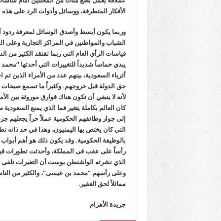
عملاقة يعمل بضع مئات من المحللين أمام شاشات 
الأفكار المتطرفة، ووسائل وأدوات الرد على هذه ا
وربما يكون أبسط وأصدق الوسائل لمعرفة ردود أ
الشباب والمواطنين في المراكز التجارية وعلى ا
قياسات الرأي العام التي ربما تفتقد الكثير من 
حق الدولة قبل خروجهم. وكثيراً ما تسمع صيحات ا
لأنه لا ينبغي أن تكون هناك فوارق موروثة بين الأ
كان العالم بكاملة يتغير فما الذي يمنع السعودية 
إلى جوار وظائفهم الحكومية عملاً حراً يجعلهم جزء
التي كان يختص بها اليمنيون، وهذا في حد ذاته تط
بالوظيفة الحكومية. وقد يكون ذلك هو أهم أبواب 
رأساً على عقب فى المملكة، وأحدثت تطورات قيمي
الذي نشرته الواشنطن بوست أن التغيرات تلقى ترحي
وعلى رأسهم “محمد بن عيسى”، والكثير من الناس 
مماثلاً لحق الغفير.
جريدة الأهرام