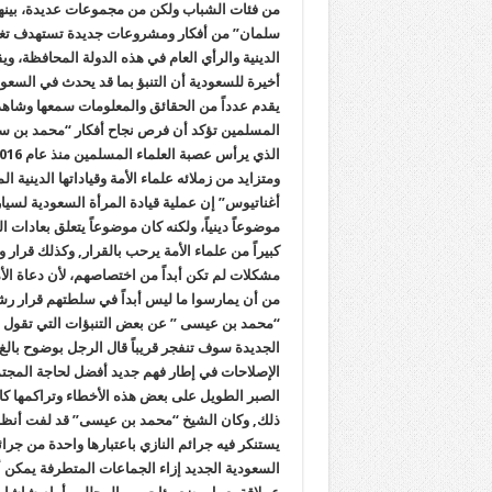
من فئات الشباب ولكن من مجموعات عديدة، بينهم ا
سلمان” من أفكار ومشروعات جديدة تستهدف تغيير 
الدينية والرأي العام في هذه الدولة المحافظة، و
أخيرة للسعودية أن التنبؤ بما قد يحدث في السعود
يقدم عدداً من الحقائق والمعلومات سمعها وشاهده
المسلمين تؤكد أن فرص نجاح أفكار “محمد بن سلما
ومتزايد من زملائه علماء الأمة وقياداتها الدينية
أغناتيوس” إن عملية قيادة المرأة السعودية لسيارت
موضوعاً دينياً، ولكنه كان موضوعاً يتعلق بعادات ال
كبيراً من علماء الأمة يرحب بالقرار, وكذلك قرار
مشكلات لم تكن أبداً من اختصاصهم، لأن دعاة الأم
من أن يمارسوا ما ليس أبداً في سلطتهم قرار رش
“محمد بن عيسى ” عن بعض التنبؤات التي تقول إن
الجديدة سوف تنفجر قريباً قال الرجل بوضوح بالغ ه
الإصلاحات في إطار فهم جديد أفضل لحاجة المجت
الصبر الطويل على بعض هذه الأخطاء وتراكمها كان 
ذلك, وكان الشيخ “محمد بن عيسى” قد لفت أن
يستنكر فيه جرائم النازي باعتبارها واحدة من جر
السعودية الجديد إزاء الجماعات المتطرفة يمكن أ