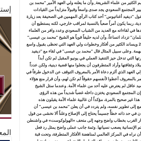
لكثير من علماء الشريعة, وأن ما يعلنه ولي العهد الأمير “محمد بن
إستم
المجتمع السعودي يجد صدى واسعاً وقبولاً متزايداً من القيادات
يقول “ديفيد أغناتيوس” أحد كتاب الرأي المهمين في الصحيفة بعد زيارة
ية، ربما يكون أمراً صعباً بالنسبة لمراقب خارجي، لكنه يستطيع أن
ا في لقاءاته مع العديد من الشباب السعودي وعدد وافر من العلماء
ن” تزداد اتساعاً، وأن لديه حليفاً قوياً هو الشيخ “محمد بن عيسى”
الذي يرأس عصبة العلماء المسلمين منذ عام 2016 ويساند الكثير من أفكار وخطوات ولي العهد التي تحظى بقبول واسع
 المهمة. وعلى سبيل المثال قال “محمد بن عيسى” في لقاء مع “ديفيد
ها التي تدخل حيز التنفيذ العملي في يونيو المقبل لم تكن أبداً
بلاد وثقافتها وأراد المتطرفون أن يجعلوا منها قضية دينية، ولكن عدداً
 ولي العهد الذي ألزم دعاة الأمر بالمعروف التوقف عن الدخول طرفاً في
ر بالمعروف أعطوا لأنفسهم حقوقاً لم تكن لهم، وأن قرار منع هؤلاء
يد عاقل لم يعترض عليه أحد من علماء الأمة. وعندما سئل الشيخ
 المجتمع السعودي يختزن داخله غضباً شديداً من هذه الرؤى
ذا غير صحيح بالمرة، مؤكداً أن غالبية علماء الأمة يقبلون هذه
مع إلى تطوير نفسه، ولم يتردد في أن يعلن “محمد بن عيسى” أن
في حد ذاته خطأً جسيماً يحتاج إلى الإصلاح وعلناً ألا نخشى من قول
ظار الغرب بخطاب واضح وجهه إلى متحف «الهولوكوست» في واشنطن
ائم الإنسانية يصعب نسيانها. وثمة جانب عملى واضح يمثل رد فعل
المع
ن نراه في المركز العالمي لمناهضة الأفكار المتطرفة، وتحت قبة