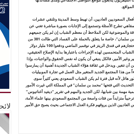
التليفزيون يتابعون مواقع التواصل الاجتماعي ومدى مساندتها
لمواقع.
فعال السعوديين العاديين، أن تهبط وسط المدينة وتلتقي عشرات
لمقاهي تطرح الأسئلة وتستمع إلى الإجابات بصورة مباشرة تغني عن
الدقة والموضوعية لكن الملاحظ أن معظم الشباب إن لم يكن جميعهم
يبدي حماساً شديداً للتغييرات التي أحدثها “محمد بن سلمان”، خاصة ما يتعلق بالحملة على الفساد التي طالت 381 من
أثرياء السعودية، بينهم عدد من الأمراء الذين تم احتجازهم في فندق الريتز في نوفمبر الماضي ودفعوا 100 مليار دولار
لشباب المتحمسين لهذه الإجراءات باعتبارها بداية الإصلاح الحقيقي،
مير وغير الأمير، فالكل ينبغي أن يكون له نفس الحقوق والواجبات، وإذا
من أن تتغير. ويدخل في ثقافة هؤلاء الشباب الجديدة أهمية أن يمارسوا
اً من هذا المجتمع الجديد المتغير مثل العمل في تجارة الموبيليات
ور هائل لأنه قبل فترة لم يكن الشباب السعودي يعني كثيراً سوى
التحديث التي فتحها “محمد بن سلمان” في المملكة التي غيرت الأمور
ة مهمة بين شبابها، لكن الجديد والمهم في تقرير “ديفيد أغناتيوس”
باً متزايداً من فئات واسعة من المجتمع السعودي بينها علماء الأمة،
العاديين الذين يروقهم فكرة العدل الاجتماعى بحيث يصبح حق الأمير
لائ