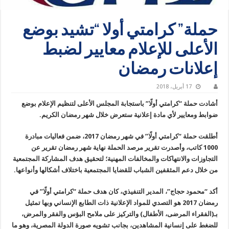
حملة” كرامتي أولا “تشيد بوضع
الأعلى للإعلام معايير لضبط
إعلانات رمضان
17 أبريل، 2018
أشادت حملة “كرامتي أولًا” باستجابة المجلس الأعلى لتنظيم الإعلام بوضع
ضوابط ومعايير لأي مادة إعلانية ستعرض خلال شهر رمضان الكريم.
أطلقت حملة “كرامتي أولًا” في شهر رمضان 2017، ضمن فعاليات مبادرة
1000 كاتب، وأصدرت تقرير مرصد الحملة نهاية شهر رمضان تقرير عن
التجاوزات والانتهاكات والمخالفات المهنية؛ لتحقيق هدف المشاركة المجتمعية
من خلال دعم المثقفين الشباب للقضايا المجتمعية باختلاف أشكالها وأنواعها.
أكد “محمود حجاج”، المدير التنفيذي، كان هدف حملة “كرامتي أولًا” في
رمضان 2017 هو التصدي للمواد الإعلانية ذات الطابع الإنساني وبها تمثيل
بـ(الفقراء المرضى، الأطفال) والتركيز على ملامح البؤس والفقر والمرض،
للضغط على إنسانية المشاهدين، بجانب تشويه صورة الدولة المصرية، وهو ما