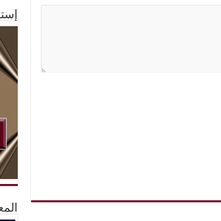
إستم
المع