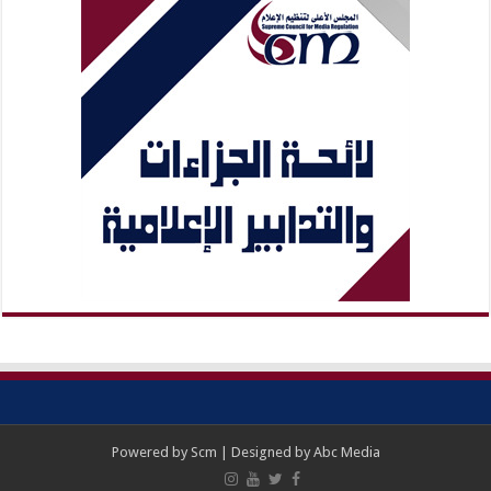
Powered by
Scm
| Designed by
Abc Media