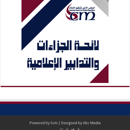
Powered by
Scm
| Designed by
Abc Media