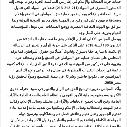
حماية حرية الصحافة والإعلام في إطار من المنافسة الحرة وهو ما يهدف إليه
الدستور المصري في المواد (211-212-213) فضلا عن المواد التي تتناول
حرية الصحافة والإعلام وبما يضمن حماية حق المواطن في التمتع بإعلام
وصحافة نزيهين وعلي قدر رفيع من المهنية وفق معايير الجودة الدولية وبما
يتوافق مع الهوية الثقافية المصرية ووضع الضمانات التي تؤهل المؤسسات
للقيام بدورها علي اكمل وجه.
ويعمل المجلس الأعلى لتنظيم الإعلام وفق ما نصت عليه المادة 69 من
القانون 180 لسنة 2018 على التأكيد على حرية الرأي والتعبير في الرسالة
الإعلامية باعتبارها حقًا دستوريًا وقانونيًا أصيلًا من حقوق المواطن، كما يؤكد
المجلس على ضمان حماية حق المواطن في التمتع بإعلام وصحافة حرة
ونزيهة على قدر كبير من المهنية، وذلك في ضوء الدور الذي يلعبه الإعلام كقوة
ناعمة في إحداث التغيرات المطلوبة في مجال رفع الوعي والإدراك لدى
المواطنين حتى يكونوا فاعلين وشركاء في تنمية المجتمع وصولًا لتحقيق رؤية
مصر 2030.
وأكد المجلس ضرورة ترسيخ الحق في الرأي والتعبير في ضوء احترام حقوق
الآخرين وسمعتهم وحماية الأمن القومي والنظام العام والصحة العامة والآداب
العامة، وفتح الباب لجميع الاتجاهات والآراء في مختلف وسائل الإعلام، وكذلك
دعم المهنية واستقلالية وسائل الإعلام وتمكينها من تقديم مادة إعلامية بناءة
تحترم الجمهور وتعبر عنهم وتناقش قضاياهم ومشاكلهم، وترسيخ دولة
المواطنة الكاملة وإعلاء قيم التسامح والتعايش وقبول الآخر واحترام الأديان
والمعتقدات لكافة الفئات وعدم تحقيرها أو المساس بأصحابها وعدم إثارة أي