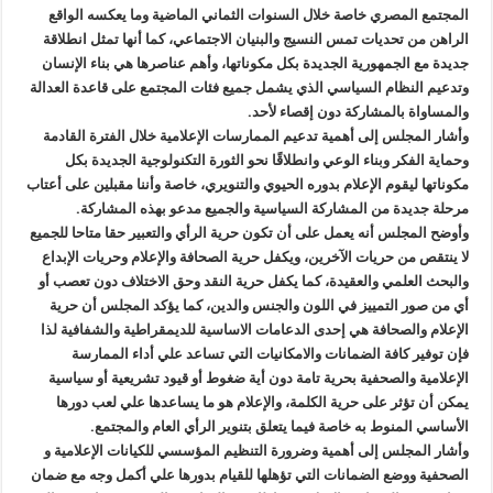
المجتمع المصري خاصة خلال السنوات الثماني الماضية وما يعكسه الواقع
الراهن من تحديات تمس النسيج والبنيان الاجتماعي، كما أنها تمثل انطلاقة
جديدة مع الجمهورية الجديدة بكل مكوناتها، وأهم عناصرها هي بناء الإنسان
وتدعيم النظام السياسي الذي يشمل جميع فئات المجتمع على قاعدة العدالة
والمساواة بالمشاركة دون إقصاء لأحد.
وأشار المجلس إلى أهمية تدعيم الممارسات الإعلامية خلال الفترة القادمة
وحماية الفكر وبناء الوعي وانطلاقًا نحو الثورة التكنولوجية الجديدة بكل
مكوناتها ليقوم الإعلام بدوره الحيوي والتنويري، خاصة وأننا مقبلين على أعتاب
مرحلة جديدة من المشاركة السياسية والجميع مدعو بهذه المشاركة.
وأوضح المجلس أنه يعمل على أن تكون حرية الرأي والتعبير حقا متاحا للجميع
لا ينتقص من حريات الآخرين، ويكفل حرية الصحافة والإعلام وحريات الإبداع
والبحث العلمي والعقيدة، كما يكفل حرية النقد وحق الاختلاف دون تعصب أو
أي من صور التمييز في اللون والجنس والدين، كما يؤكد المجلس أن حرية
الإعلام والصحافة هي إحدى الدعامات الاساسية للديمقراطية والشفافية لذا
فإن توفير كافة الضمانات والامكانيات التي تساعد علي أداء الممارسة
الإعلامية والصحفية بحرية تامة دون أية ضغوط أو قيود تشريعية أو سياسية
يمكن أن تؤثر على حرية الكلمة، والإعلام هو ما يساعدها علي لعب دورها
الأساسي المنوط به خاصة فيما يتعلق بتنوير الرأي العام والمجتمع.
وأشار المجلس إلى أهمية وضرورة التنظيم المؤسسي للكيانات الإعلامية و
الصحفية ووضع الضمانات التي تؤهلها للقيام بدورها علي أكمل وجه مع ضمان