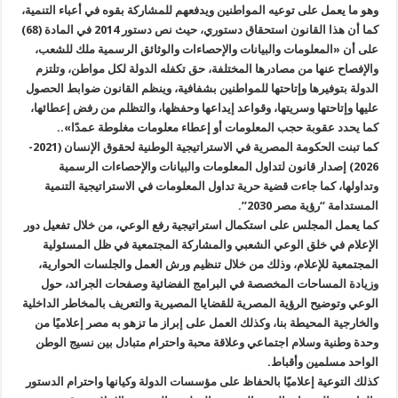
وهو ما يعمل على توعيه المواطنين ويدفعهم للمشاركة بقوه في أعباء التنمية،
كما أن هذا القانون استحقاق دستوري، حيث نص دستور 2014 في المادة (68)
على أن «المعلومات والبيانات والإحصاءات والوثائق الرسمية ملك للشعب،
والإفصاح عنها من مصادرها المختلفة، حق تكفله الدولة لكل مواطن، وتلتزم
الدولة بتوفيرها وإتاحتها للمواطنين بشفافية، وينظم القانون ضوابط الحصول
عليها وإتاحتها وسريتها، وقواعد إيداعها وحفظها، والتظلم من رفض إعطائها،
كما يحدد عقوبة حجب المعلومات أو إعطاء معلومات مغلوطة عمدًا»..
كما تبنت الحكومة المصرية في الاستراتيجية الوطنية لحقوق الإنسان (2021-
2026) إصدار قانون لتداول المعلومات والبيانات والإحصاءات الرسمية
وتداولها، كما جاءت قضية حرية تداول المعلومات في الاستراتيجية التنمية
المستدامة “رؤية مصر 2030”.
كما يعمل المجلس على استكمال استراتيجية رفع الوعي، من خلال تفعيل دور
الإعلام في خلق الوعي الشعبي والمشاركة المجتمعية في ظل المسئولية
المجتمعية للإعلام، وذلك من خلال تنظيم ورش العمل والجلسات الحوارية،
وزيادة المساحات المخصصة في البرامج الفضائية وصفحات الجرائد، حول
الوعي وتوضيح الرؤية المصرية للقضايا المصيرية والتعريف بالمخاطر الداخلية
والخارجية المحيطة بنا، وكذلك العمل على إبراز ما تزهو به مصر إعلاميًا من
وحدة وطنية وسلام اجتماعي وعلاقة محبة واحترام متبادل بين نسيج الوطن
الواحد مسلمين وأقباط.
كذلك التوعية إعلاميًا بالحفاظ على مؤسسات الدولة وكيانها واحترام الدستور