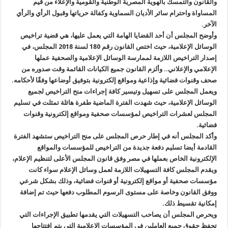
والقانون والتمسك بالهوية المصرية الوطنية والقومية والإعلاء من قيم
المساواة واحترام سائر الأديان السماوية وكفالة حرياتها وقبول الرأي والرأي
الآخر.
وأوضح المجلس أن أحد القضايا الهامة التي يعمل عليها، هي قضية تراخيص
الوسائل الإعلامية، حيث اختص القانون رقم 180 لسنة 2018 المجلس، في
إصدار التراخيص اللازمة لممارسة الوسائل الإعلامية والصحفية عملها
الإعلامي والإعلاني.. وألزم القانون جميع الكيانات القائمة وقت صدوره من
صحف وقنوات فضائية وإذاعية ومواقع إلكترونية بتوفيق أوضاعها وفقًا لأحكامه.
ويعمل المجلس على تسهيل وتيسير كافة إجراءات منح التراخيص لجميع
الوسائل الإعلامية، حيث شهدت الفترة الماضية طفرة هائلة تمثلت في تسليم
المجلس لعشرات التراخيص لمؤسسات صحفية ومواقع إلكترونية وقنوات
فضائية.
وأكد المجلس أنه في إطار حرص المجلس على منح التراخيص ستشهد الفترة
القادمة أيضا تسليم دفعة جديدة من التراخيص للمؤسسات والمواقع
الإلكترونية الخاص بعملها في مصر وفق قانون المجلس الأعلى لتنظيم الإعلام،
ويقدم المجلس كافة التسهيلات اللازمة لعمل وسائل الإعلام سواء كانت
مؤسسات صحفية أو مواقع إلكترونية أو قنوات فضائية، وذلك بشكل شرعي
ووفق القانون وخاصة على مستوى الرسوم المطلوب دفعها حيث تم إضافة
إمكانية تقسيط ذلك.
ويحرص المجلس أن يصاحب التسهيلات التي يقدمها تطبيق الإجراءات التي
تحفظ حقوق جميع العاملين في المؤسسات الإعلامية التي يتم افتتاحها