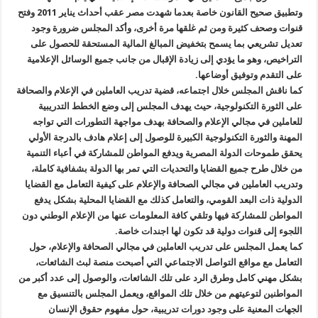
وتطبيق صحيح القانون خاصة بعدما شهدت مصر عقب أحداث يناير 2011 وفتح
قنوات وصحف كثيرة ومن ثم غلقها مرة أخرى، وأكد المجلس ضرورة وجود
تعديل تشريعي بما يسمح بتخفيض المبالغ المالية المستحقة للحصول على
التراخيص، وهو ما يؤدي إلى زيادة الإقبال من جانب جميع الوسائل الإعلامية
على التقدم وتوفيق أوضاعها.
كما ناقش المجلس خلال اجتماعه، قضية تدريب العاملين في الإعلام والصحافة
على الثورة التكنولوجية، حيث يهدف المجلس إلى وضع الخطط التدريبية
للعاملين في مجالي الإعلام والصحافة بهدف مواجهة التطورات التي تواجه
المهنة والثورة التكنولوجية الكبيرة للوصول إلى إعلام هادف بالدرجة الأولي
يحقق طموحات الدولة المصرية ويدفع المواطن للمشاركة في أعباء التنمية
من خلال طرح جميع القضايا والتحديات التي تمر بها الدولة بشفافية كاملة،
وتدريب العاملين في مجالي الصحافة والإعلام على كيفية التعامل مع القضايا
الدولية ذات البعد القومي، والتعامل كذلك مع القضايا المحلية بشكل يدفع
المواطن للمشاركة فيها وتلقي كافة المعلومات عنها من الإعلام الوطني دون
اللجوء إلى قنوات دولية قد تكون لها اجندات خاصة.
كما يعمل المجلس على تدريب العاملين في مجالي الصحافة والإعلام، حول
التعامل مع مواقع التواصل الاجتماعي التي أصبحت منصة لبث الشائعات،
بشكل مهني كامل وطرق الرد على تلك الشائعات، والوصول إلى عدد أكبر من
المواطنين لتوعيتهم من خلال تلك المواقع، ويعمل المجلس بالتنسيق مع
الجهات المعنية على وجود دورات تدريبية، حول مفهوم حقوق الإنسان