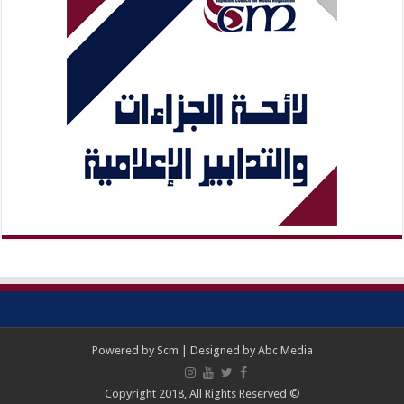
Powered by
Scm
| Designed by
Abc Media
© Copyright 2018, All Rights Reserved