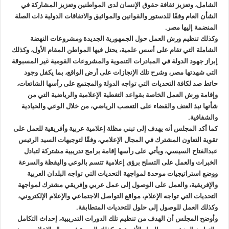
الشامل، وتعزيز ثقافة حقوق الإنسان لدى المواطنين وتعزيز المشاركة في
الشأن العام وفقًا للدستور والقوانين والمواثيق والاتفاقات الدولية ذات الصلة
المنضمة إليها مصر.
وكذلك تنظيم ورش العمل حول الجمهورية الجديدة ومشروعات النهضة
الشاملة التي تقام على أسس علمية، يحتل فيها المواطن المقام الأول، وكذلك
إبراز جهود الدولة في المبادرات التنموية والمشروعات القومية غير المسبوقة
التي شهدتها مصر، وشرح تلك الإنجازات على أرض الواقع، بما يكفل وجود
حائط صد لكافة التحديات التي تواجه الدولة والمجتمع على رأسها الشائعات،
وإقامة ورش العمل الخاصة بقواعد التغطية الإعلامية والرياضية التي من
شأنها نبذ العنف والقضاء على التعصب الرياضي، من خلال الوعي والحيادية
والشفافية.
كما أكد المجلس أنه يهدف إلى تبني مظلة إعلامية عربية وأفريقية للعمل على
تقوية التعاون المشترك في المجال الإعلامي، وفقًا لتوجيهات السيد الرئيس
عبدالفتاح السيسي، ويأتي على رأسها إقامة برامج تدريبية مشتركة لتبادل
الخبرات والعمل على التسلح برؤى إعلامية تتسم بالوعي واليقظة والسرعة
ووضع استراتيجيات موحدة لمواجهة التحديات التي تواجه البلدان العربية
والإفريقية، والعمل على الوصول إلى عمل عربي وإفريقي مشترك لمواجهة
التحديات التي تواجه الإعلام، مواقع التواصل الاجتماعي والإعلام الإلكتروني،
وكذلك العمل للوصول إلى حلول للتحديات المتطابقة.
وأوضح المجلس أن الهدف من تنظيم تلك الدورات التدريبية، إحداث التكامل