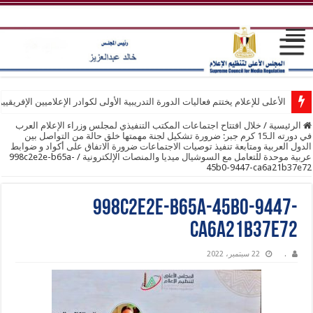
الأعلى للإعلام يختتم فعاليات الدورة التدريبية الأولى لكوادر الإعلاميين الإفريقيي
الرئيسية
/
خلال افتتاح اجتماعات المكتب التنفيذي لمجلس وزراء الإعلام العرب
في دورته الـ15 كرم جبر: ضرورة تشكيل لجنة مهمتها خلق حالة من التواصل بين
الدول العربية ومتابعة تنفيذ توصيات الاجتماعات ضرورة الاتفاق على أكواد و ضوابط
عربية موحدة للتعامل مع السوشيال ميديا والمنصات الإلكترونية
/
998c2e2e-b65a-
45b0-9447-ca6a21b37e72
998c2e2e-b65a-45b0-9447-
ca6a21b37e72
.
22 سبتمبر، 2022