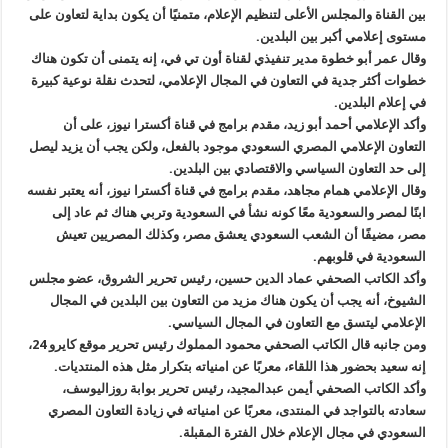
بين القناة والمجلس الأعلى لتنظيم الإعلام، متمنيًا أن يكون بداية لتعاون على
مستوى إعلامي أكبر بين البلدين.
وقال عمر أبو خطوة مدير تنفيذي لقناة أون تي في، إنه يتمنى أن تكون هناك
خطوات أكثر جدية في التعاون في المجال الإعلامي، لتحدث نقلة نوعية كبيرة
في إعلام البلدين.
وأكد الإعلامي أحمد أبو زيد، مقدم برامج في قناة أكسترا نيوز، على أن
التعاون الإعلامي المصري السعودي موجود بالفعل، ولكن يجب أن يزيد ليصل
إلى حد التعاون السياسي والاقتصادي بين البلدين.
وقال الإعلامي همام مجاهد، مقدم برامج في قناة أكسترا نيوز، أنه يعتبر نفسه
ابنًا لمصر والسعودية معًا كونه نشأ في السعودية وتربي هناك ثم عاد إلى
مصر، مضيفًا أن الشعب السعودي يعشق مصر، وكذلك المصريين تعيش
السعودية في قلوبهم.
وأكد الكاتب الصحفي عماد الدين حسين، رئيس تحرير الشروق، عضو مجلس
الشيوخ، أنه يجب أن يكون هناك مزيد من التعاون بين البلدين في المجال
الإعلامي ليتسق مع التعاون في المجال السياسي.
ومن جانبه قال الكاتب الصحفي محمود المملوك رئيس تحرير موقع كايرو 24،
إنه سعيد بحضور هذا اللقاء، معربًا عن امنياته بتكرار مثل هذه المنتديات.
وأكد الكاتب الصحفي أيمن عبدالمجيد، رئيس تحرير بوابة روزاليوسف،
سعادته بالتواجد في المنتدى، معربًا عن امنياته في زيادة التعاون المصري
السعودي في مجال الإعلام خلال الفترة المقبلة.