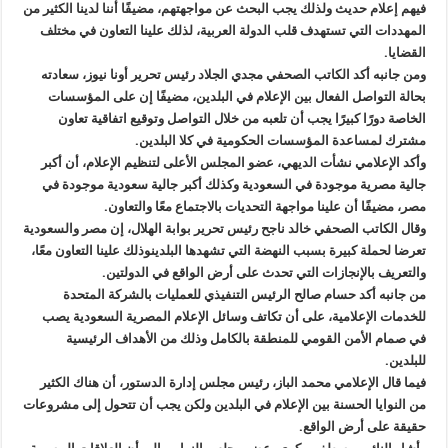
فيهم إعلام حديث ولذلك يجب البحث عن مواجهتهم، مضيفًا أننا لدينا الكثير من
المهددات التي تستهدف قلب الدولة العربية، لذلك علينا التعاون في مختلف
القضايا.
ومن جانبه أكد الكاتب الصحفي مجدي الجلاد رئيس تحرير أونا نيوز، سعادته
بحالة التواصل الفعال بين الإعلام في البلدين، مضيفًا إن على المؤسسات
الخاصة دورًا كبيرًا يجب أن تلعبه من خلال التواصل وتوقيع اتفاقية تعاون
مشترك لمساعدة المؤسسات الحكومية في كلا البلدين.
وأكد الإعلامي نشأت الديهي، عضو المجلس الأعلى لتنظيم الإعلام، أن أكبر
جالية مصرية موجودة في السعودية وكذلك أكبر جالية سعودية موجودة في
مصر، مضيفًا أن علينا مواجهة التحديات بالاجتماع معًا والتعاون.
وقال الكاتب الصحفي خالد ناجح رئيس تحرير بوابة الهلال، إن مصر والسعودية
تعرضا لحملة كبيرة بسبب النهضة التي تشهدها البلدينوذلك علينا التعاون معًا،
والتعريف بالإنجازات التي تحدث على أرض الواقع في الدولتين.
من جانبه أكد حسام صالح الرئيس التنفيذي للعمليات بالشركة المتحدة
للخدمات الإعلامية، على أن تكاتف وسائل الإعلام المصرية السعودية يصب
في صمام الأمن القومي للمنطقة بالكامل وذلك من الأهداف الرئيسية
للبلدين.
فيما قال الإعلامي محمد الباز، رئيس مجلس إدارة الدستور، أن هناك الكثير
من النوايا الحسنة بين الإعلام في البلدين ولكن يجب أن تتحول إلى مشروعات
حقيقة على أرض الواقع.