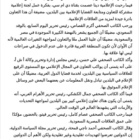
فيما رحبت الإعلامية دينا عصمت بقناة دي ام سي، بفكرة عمل لجنة إعلامية
مشتركة للتعاون ومتابعة القضايا الإعلامية بين البلدين، مضيفة أن هذا التعاون
بادرة جيدة لمزيد من العلاقات الإعلامية.
ورحب الكاتب الصحفي أكرم القصاص، رئيس تحرير اليوم السابع، بالوفد
السعودي، مضيفًا أن الجميع يشعر بالنهضة الكبيرة الموجودة في مصر
والسعودية، مضيفًا أن علينا العمل معًا والتعاون لمواجهة التغيرات العالمية لأنه
آن الأوان لأن تكون المنطقة العربية قادرة على عدم الدخول في صراعات
ليس لها علاقة بها.
وأكد الكاتب الصحفي علي حسن، رئيس مجلس إدارة وتحرير وكالة أ ش أ،
على أنه يتمنى أن يواكب التعاون في المجال الإعلامي مع المستوى الرفيع
للعلاقات السياسية بين البلدين، لخدمة قضايا الدول العربية، مضيفًا أن على
الإعلام في البلدين تبادل ونقل المعلومات عن بعضهما البعض عبر وسائل
الإعلام الموثوق بها.
فيما أكد الكاتب الصحفي جمال الكشكي، رئيس تحرير الأهرام العربي، أنه
يتمنى أن يكون هناك تعاون إعلامي كبير بين البلدين لمواجهة التحديات
والأزمات التي يشهدها العالم في الوقت الحالي.
فيما رحب الكاتب الصحفي عصام كامل، رئيس تحرير فيتو، بالحضور، مؤكدًا
على عمق العلاقات المصرية السعودية.
وقال الكاتب الصحفي أحمد ناجي قمحة، رئيس تحرير مجلة السياسة الدولية،
إن الدولتين تعرضوا لتهديدات تقليدية وغير تقليدية ولكن الأهم أن الدولتين