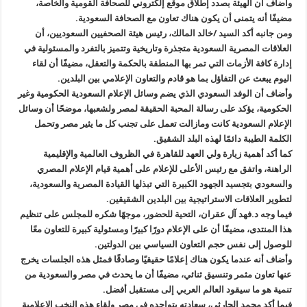
وأضاف أن الهيئة بصدد إطلاق موقع إلكتروني للصحافة القومية والخاصة،
مضيفًا أنه يتمنى أن يكون هناك تعاون مع الصحافة السعودية.
ومن جانبه أكد السيد /خالد المالك، رئيس هيئة الصحفيين السعوديين، أن
العلاقات المصرية السعودية متجذرة وتاريخية وتتميز بالتفرد والمسئولية في
إدارة كافة الأزمات التي تمر بها المنطقة بالحكمة والتعقل، مضيفًا أن لقاء
اليوم يبعث عن التفاؤل بما هو قادم والتعاون الإعلامي بين البلدين.
وأضاف أن الوفد السعودي الذي يضم وسائل الإعلام السعودية الحكومية وغير
الحكومية، يؤكد على رسالة المحبة الحقيقة لمصر ولشعبها، موضحًا أن وسائل
الإعلام السعودية كانت ومازالت تعمل على تجنب كل ما يثير مصر وتحمل
الكلمة الطيبة دائمًا لهذه البلد الشقيق.
كما أكد أهمية زيارة ولي العهد للقاهرة في الظروف العالمية والإقليمية
الراهنة، واتفق مع رئيس الأعلى للإعلام على أهمية قيام الإعلام المصري
والسعودي بتجسيد الجهود الكبيرة التي تبذلها القيادة المصرية والسعودية،
لتطوير العلاقات الاستراتيجية بين البلدين الشقيقين.
فيما وجه د.فهد آل عقران، التحية للحضور، موجهًا شكره للمجلس على تنظيم
هذا المنتدى، مضيفًا أن على الإعلام دورًا كبيرًا ومسئولية كبيرة للتعاون معًا
للوصول إلى نفس حجم التعاون السياسي بين الدولتين.
وأضاف أنه عندما يكون هناك إعلامًا حقيقيًا وصادقًا فمثل هذه الجلسات يخرج
عنها تعاون مثمر وتنسيق ثنائي، مضيفًا أن ما يحدث في مصر والسعودية من
تنمية هو ما سيقود العالم العربي إلى مستقبل أفضل.
فيما أكد محمد الحارثي، سعادته بتواجده في مصر ولقاء هذه النخب الإعلامية