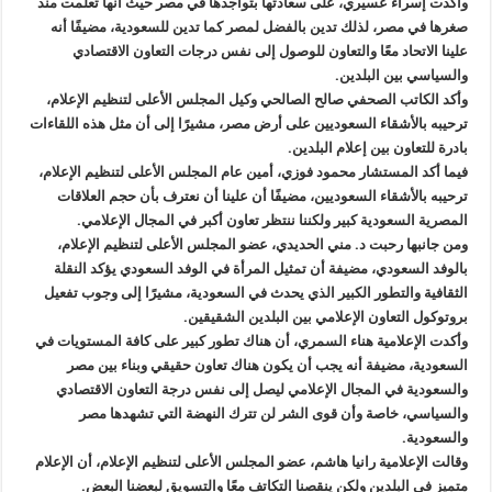
وأكدت إسراء عسيري، على سعادتها بتواجدها في مصر حيث أنها تعلمت منذ
صغرها في مصر، لذلك تدين بالفضل لمصر كما تدين للسعودية، مضيفًا أنه
علينا الاتحاد معًا والتعاون للوصول إلى نفس درجات التعاون الاقتصادي
والسياسي بين البلدين.
وأكد الكاتب الصحفي صالح الصالحي وكيل المجلس الأعلى لتنظيم الإعلام،
ترحيبه بالأشقاء السعوديين على أرض مصر، مشيرًا إلى أن مثل هذه اللقاءات
بادرة للتعاون بين إعلام البلدين.
فيما أكد المستشار محمود فوزي، أمين عام المجلس الأعلى لتنظيم الإعلام،
ترحيبه بالأشقاء السعوديين، مضيفًا أن علينا أن نعترف بأن حجم العلاقات
المصرية السعودية كبير ولكننا ننتظر تعاون أكبر في المجال الإعلامي.
ومن جانبها رحبت د. مني الحديدي، عضو المجلس الأعلى لتنظيم الإعلام،
بالوفد السعودي، مضيفة أن تمثيل المرأة في الوفد السعودي يؤكد النقلة
الثقافية والتطور الكبير الذي يحدث في السعودية، مشيرًا إلى وجوب تفعيل
بروتوكول التعاون الإعلامي بين البلدين الشقيقين.
وأكدت الإعلامية هناء السمري، أن هناك تطور كبير على كافة المستويات في
السعودية، مضيفة أنه يجب أن يكون هناك تعاون حقيقي وبناء بين مصر
والسعودية في المجال الإعلامي ليصل إلى نفس درجة التعاون الاقتصادي
والسياسي، خاصة وأن قوى الشر لن تترك النهضة التي تشهدها مصر
والسعودية.
وقالت الإعلامية رانيا هاشم، عضو المجلس الأعلى لتنظيم الإعلام، أن الإعلام
متميز في البلدين ولكن ينقصنا التكاتف معًا والتسويق لبعضنا البعض.