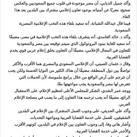
وأكد جميل الذيابي، أن مصر موجودة في قلوب جميع السعوديين والعكس
صحيح، معربًا عن أمنياته بوجود تعاون إعلامي مشترك بين البلدين بعد هذا
القاء.
فيما قال عبدالله الشبانة، أنه سعيد بلقاء هذه النخب الإعلامية المصرية
السعودية.
وأكد د. خالد الغامدي، أنه يتشرف بلقاء هذه النخب الإعلامية في مصر، مضيفًا
أنه سعيد للغاية ببنود البروتوكول الذي سيتم توقيعه بين مصر والسعودية
للتعاون في المجال الإعلامي، مضيفًا أن التعاون يخلق إعلام عربي قوي يخدم
القضايا العربية.
وقال د.عثمان الصيني، أن الإعلامي السعودي والمصري هما الأقرب والأكثر
تواصلًا بين دول المنطقة، مضيفًا أن هناك الكثير من النوايا الحسنة ولكن يجب
أن تترجم على أرض الواقع من خلال برامج ملموسة، لأن الحملات التي
تتعرض لها مصر والسعودية يجب مواجهتها معًا.
ووجه عمر الشدي، الشكر للمجلس الأعلى لتنظيم الإعلام، على الاستقبال
الرائع، مضيفًا أنه يجب ترجمه هذا التعاون إلى ما يصب في مصلحة الإعلام
العربي.
وأكد علي الحديثي، على وجوب العمل المشترك بين الإعلام في البلدين
الشقيقين، للعمل على خدمة القضايا العربية ومواجهة التحديات.
وأشار هاني وفا، إلى وجوب التعاون بين الإعلام في البلدين، كونهم الأقرب
والأجدر على خدمة القضايا العربية.