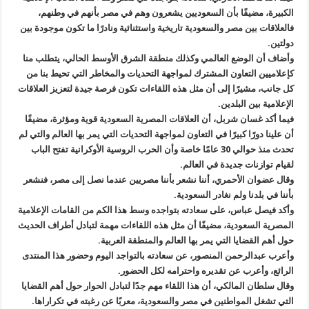
الكبيرة، مضيفًا بأن السعوديين يشعرون وهم في مصر بأنهم في وطنهم،
فالعلاقات بين مصر والسعودية تاريخية واستثنائية ونادرًا ما تكون موجودة بين
دولتين.
وأضاف أن الوضع العالمي وكذلك منطقة الشرق الأوسط الحالي، يتطلب منا
كإعلاميين التعاون المشترك لمواجهة التحديات والمخاطر التي تحيط بنا من
كل جانب، مشيرًا إلى أن مثل هذه اللقاءات تكون فرصة جيدة لتعزيز العلاقات
الإعلامية بين البلدين.
فيما أكد غسان شربل، أن العلاقات المصرية السعودية قوية ومؤثرة، مضيفًا
أن علينا دورًا كبيرًا في التعاون لمواجهة التحديات التي يمر بها العالم والتي لم
تحدث منذ حوالي 30 عامًا خاصة وأن الحرب الروسية الأوكرانية تفتح الباب
لقيام توازنات جديدة في العالم.
وقال عضوان الأحمري، أننا نشعر بأننا مصريين عندما نصل إلى مصر، فنشعر
بأننا في بلدنا ولم نغادر السعودية.
وأكد فيصل عباس، على سعادته بتواجده وسط هذا الكم من القامات الإعلامية
المصرية السعودية، مضيفًا أن مثل هذه اللقاءات مهمة لتبادل أطراف الحديث
حول أهم القضايا التي يمر بها العالم والمنطقة العربية.
وأعرب عبدالرحمن المنصور، عن سعادته بالتواجد اليوم وحضور هذا المنتدى
الرائع، وأعرب عن تقديره واحترامه لكل الحضور.
وقال سلطان المالكي، أن هذا اللقاء مهم جدًا لتبادل الحوار حول أهم القضايا
التي تشغل المواطنين في مصر والسعودية، معربًا عن رغبته في تكراراها.