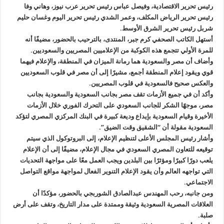
رئيس تحرير الاقتصادية، وفيصل عباس رئيس تحرير عرب نيوز، وهاني وفا
رئيس تحرير الرياض المكلف، وعمر الشدي رئيس تحرير اليوم وغسان حليم
شربل رئيس تحرير الشرق الأوسط.
أستهل الكاتب الصحفي كرم جبر، المنتدى، بالترحيب بالحضور، مضيفًا أنه
للمرة الأولي تتجمع هذه الكوكبة من الإعلاميين المصريين والسعوديين.
وأضاف أن مصر والسعودية هما رمانة الميزان في المنطقة، والإعلام فيهما
قوي ويقود إعلام المنطقة أجمع، مشيرًا إلى أن مصر في قلوب السعوديين
والعكس صحيح فالسعودية في قلوب المصريين.
وأكد أن في جميع الأزمات تقف مصر بجانب السعودية والسعودية بجانب
مصر، موجهًا الشكر للجانب السعودي على التحرك الفوري خلال الأزمات
الأخيرة وقيام السعودية بإيداع وديعة كبيرة في البنك المركزي المصري لتؤكد
السعودية مقولة أن “الشقيق وقت الضيق”.
وأشار رئيس المجلس الأعلى لتنظيم الإعلام، إلى البروتوكول الذي سيتم
توقيعه للتعاون المصري السعودي في مجال الإعلام، مضيفًا إلى أن الإعلام
يلعب دورًا كبيرًا ومؤثرًا بين البلدين ويجب العمل معًا على مواجهة التحديات
التي تواجهه العالم وأن يقود الإعلام التنوير الفعال لمواجهة مواقع التواصل
الاجتماعي.
ومن جانبه، رحب المهندس عبدالصادق الشوربجي بالحضور، مؤكدًا أن
العلاقات المصرية السعودية وثيقة وممتدة على مدار التاريخ، وتقف على أرض
صلبة.