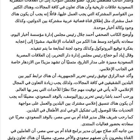
وأشار النائب مصطفي بكري، عضو مجلس النواب، إلى أن العلاقات المصرية
السعودية علاقات تاريخية وأن هناك تعاون في كافة المجالات، وهناك الكثير
من القواسم المشتركة التي يجب العمل عليها، قائلًا إنه يجب أن يكون هناك
عمل مشترك مثل إطلاق قناة فضائية عربية مشتركة بين الدولتين، وكذلك
وجود وكالة أخبار موحدة.
وأوضح الكاتب الصحفي أحمد جلال رئيس مجلس إدارة مؤسسة أخبار اليوم،
سعادته بالتواجد وسط هذا الكم من القامات الإعلامية، مشيرًا إلى إعجابه
بفكرة توقيع البروتوكول وكذلك وجود لجنة لمتابعة ما يتم تنفيذه.
وقال إياد أبو حجاج رئيس مجلس إدارة دار التحرير، إن العلاقات المصرية
السعودية مميزة على مدار التاريخ، متمنيًا أن تشهد مزيدًا من الازدهار خاصة
في الجانب الإعلامي.
وأكد عبدالرازق توفيق رئيس تحرير الجمهورية، أن هناك ترابط كبير بين
البلدين الشقيقين في كافة المجالات، ولذلك يجب زيادة التعاون في المجال
الإعلامي، لأنه يأتي في توقيت مهم جدًا نظرًا للأحداث التي يمر بها العالم.
ورحب أحمد باشا رئيس تحرير روزاليوسف، بالوفد السعودي، مضيفًا أنه يجب
أن يكون هناك تنسيق إعلامي مشترك بين البلدين والعمل على مواجهة
التحديات معًا للوصول إلى تشكيل الوعي لدى الأطفال في البلدين.
كما رحب شريف هلال مدير قناة أم بي سي مصر، بالوفد السعودي، معربًا عن
سعادته بحضور فعاليات المنتدى.
من جانبه أكد صلاح مهران مدير برامج قناة أم بي سي مصر، أن العاملين في
القناة يشعرون بأن نصفهم سعودي والأخر مصري، مضيفًا أن هناك تعاون وثيق