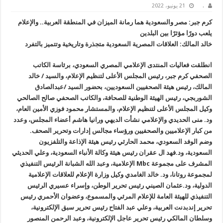
.
21 يونيو، 2022
كرم جبر: مصر والسعودية هما رمانة الميزان في المنطقة العربية.. والإعلام
يلعب دورًا مؤثرًا بين البلدين
خالد المالك: العلاقات المصرية السعودية متجذرة وتاريخية وتتميز بالتفرد
انطلقت فعاليات المنتدى الإعلامي المصري السعودي، برئاسة الكاتب
الصحفي كرم جبر، رئيس المجلس الأعلى لتنظيم الإعلام، والسيد / خالد
المالك، رئيس هيئة الصحفيين السعوديين، بحضور السيد /عبدالصادق
الشوربجي، رئيس الهيئة الوطنية للصحافة، والكاتب الصحفي صالح الصالحي
وكيل المجلس الأعلى لتنظيم الإعلام، والمستشار محمود فوزي الأمين العام،
ود. منى الحديدي والإعلامي نشأت الديهي ورانيا هاشم أعضاء المجلس، وعدد
من كبار الإعلاميين والصحفيين ورؤساء مجالس إدارات وتحرير الصحف.
وضم الوفد السعودي، محمد الحارثي رئيس هيئة الإذاعة والتلفزيون
السعودية، ود.فهد ال عقران رئيس هيئة وكالة الأنباء السعودية، وعلي الحديثي
المشرف على مجموعة Mbc الإعلامية، وعبد الله الشبانة الرئيس التنفيذي
لمجموعة روتانا، ود. خالد الغامدي وكيل وزارة الإعلام للعلاقات الإعلامية
الدولية، ود.عثمان الصيني رئيس تحرير الوطن، وإسراء عسيري الرئيس
التنفيذي للهيئة العامة للإعلام المرئي والمسموع، وعضوان الأحمري رئيس
تحرير إندبدنت العربية، وعلي عبد الفتاح رئيس تحرير سبق الإلكترونية،
وسلطان المالكي رئيس تحرير عاجل الإلكترونية، وعبد الرحمن المنصور