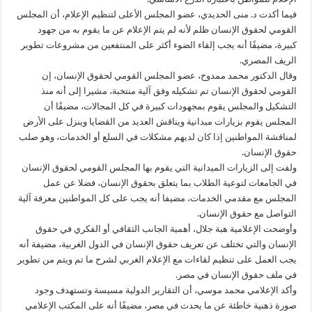
فيما أكدت د. منى الحديدي، عضو المجلس الأعلى لتنظيم الإعلام، أن المجلس
القومي لحقوق الإنسان ظلم لأنه لم يتم الإعلام عن ما يقوم به من جهود
كبيرة، مضيفًا أنه يجب إلقاء الضوء أكثر على المنتفعين من مشروعات تطوير
الريف المصري.
وقال الدكتور محمد ممدوح، عضو المجلس القومي لحقوق الإنسان، إن
القومي لحقوق الإنسان تم تشكيله وفق آلية منتخبة، مشيرا إلى أنه منذ
التشكيل والمجلس يقوم بمجهودات كبيرة في كل المجالات، مضيفًا أن
المجلس يقوم بزيارات ميدانية ويناقش العديد من القضايا وينزل على الأرض
لمناقشة المواطنين إذا كان لديهم مشكلات في السلع أو الخدمات، وهو صلب
حقوق الإنسان.
ولفت إلى الزيارات الميدانية التي يقوم بها المجلس القومي لحقوق الإنسان
في الجامعات لتوعية الطلاب بما يتعلق بحقوق الإنسان، فضلا عن عمل
المجلس مع مقدمي الخدمات، مضيفا أنه يجب على كل المواطنين معرفة آلية
التواصل مع حقوق الإنسان.
وأوضحت الإعلامية هبة جلال، أهمية الجانب الثقافي أو الفكري في حقوق
الإنسان والتي تختلف عن تعريف حقوق الإنسان في الدول الغربية، مضيفة أنه
يجب العمل على تنظيم لقاءات مع الإعلام الغربي لشرح ما تم ويتم من تطوير
في ملف حقوق الإنسان في مصر.
وأكد الإعلامي محمد موسي، أن التقارير الدولية مسيسة وتستهدف وجود
صورة ذهنية خاطئة عن ما يحدث في مصر، مضيفًا أنه على المكتب الإعلامي