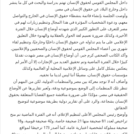
داخل المجلس القومي لحقوق الإنسان تهتم بدراسة والبحث في كل ما ينشر
داخل وخارج البلاد عن حقوق الإنسان في مصر.
وأوصت الجلسة بإنشاء قائمة بنشطاء حقوق الإنسان في الخارج والتواصل
معهم، ودعوة الشخصيات المؤثرة في هذا المجال وتنظيم زيارات لهم في
مصر للتعرف على التطور الكبير الذي شهدته أوضاع الإنسان خلال الفترة
الأخيرة، وكذلك ضرورة تعميم لغة الحوار بالعقلانية والهدوء خلال التعليق
الإعلامي على ما يتم تداوله عن حقوق الإنسان داخليًا وخارجيًا، وتنظيم لقاء
شهري بين أعضاء المجلس القومي لحقوق الإنسان والصحفيين والإعلاميين.
وأكد الكاتب الصحفي كرم جبر، أن أوضاع الإنسان في مصر شهدت تقدمًا
كبيرًا خلال الفترة الماضية وتم تحقيق العديد من الإنجازات إلا أن الأمر لم
ينعكس بشكل كامل على وسائل الإعلامية المحلية أو العالمية وكذلك
مؤسسات حقوق الإنسان، مضيفًا أننا ليس لدينا ما نخفيه.
وأضاف أنه لا توجد معركة بين مصر والمنظمات الدولية، لكن من المهم أن
تنظر تلك المنظمات إلى الوضع بموضوعية ودقة، وتُعبر تقاريرها عن الأوضاع
الحقيقية في مصر، مؤكدًا على ضرورة مناقشة جميع القضايا المتعلقة بحقوق
الإنسان بشجاعة، والرد على أي تقارير دولية بطريقة موضوعية لتوضيح
الحقائق.
وأوضح رئيس المجلس الأعلى لتنظيم الإعلام، أنه في الفترة الماضية تم منح
تراخيص لعدد 81 صحيفة منها 21 صحيفة خاصة، و42 صحيفة قومية، و18
صحيفة مملوكة لشخصية اعتبارية عامة، كما أصدر 173 ترخيصًا لمواقع