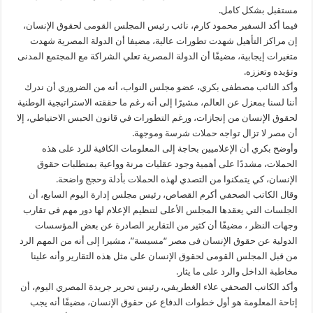
مستقبل بشكل كامل.
فيما أكد السفير محمود كارم، نائب رئيس المجلس القومى لحقوق الإنسان،
إن مراكز التأهيل شهدت تطورات عالية، مضيفا أن الدولة المصرية شهدت
متغيرات إيجابية، مضيفًا أن الدولة المصرية تعلي الشراكة مع المجتمع المدنى
وتؤيده وتعززه.
وأكد النائب مصطفى بكري، عضو مجلس النواب، أنه من الضروري أن ندرك
أننا لسنا بمعزل عن العالم، مشيرًا إلى أنه رغم ما حققته الاستراتيجية الوطنية
لحقوق الإنسان من إنجازات، ورغم التطورات في قانون الحبس الاحتياطي، إلا
أن مصر لا تزال تواجه حملات شرسة وموجهة.
وأوضح بكري أن الإعلاميين بحاجة إلى المعلومات الكافية للرد على هذه
الحملات، مشددًا على أهمية وجود عقليات مرنة وواعية بمتطلبات حقوق
الإنسان، كي يتمكنوا من التصدي لهذه الحملات بأدلة وحجج واضحة.
وقال الكاتب الصحفي أكرم القصاص، رئيس مجلس إدارة اليوم السابع، أن
الجلسات التي يعقدها المجلس الأعلى لتنظيم الإعلام لها دور مهم فى تقارب
وجهات النظر ، مضيفًا أن كثير من التقارير الصادرة عن بعض المؤسسات
الدولية عن حقوق الإنسان فى مصر “مسيسة”، مشيرا إلى أنه من المهم الرد
من قبل المجلس القومى لحقوق الإنسان على مثل هذه التقارير وأنه علينا
مخاطبة الداخل والرد على ما يثار.
وأكد الكاتب الصحفي علاء الغطريفي، رئيس تحرير جريدة المصري اليوم، أن
إتاحة المعلومة هو أول خطوات الدفاع عن حقوق الإنسان، مضيفًا أنه يجب