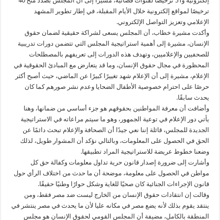
إلكترونية و51 ترخيصًا لقنوات فضائية، مشيرًا إلى أن المجلس بصدد منح 40
ترخيصًا لمواقع إلكترونية خلال الأيام المقبلة، في إطار تطوير المشهد
الإعلامي وتعزيز التواصل الإلكتروني.
وأكدت مشيرة خطاب، أن المجلس يسعى لشراكة حقيقية لضمان حقوق
الإنسان، مشيرة إلى أهمية استراتيجية المجلس التي تتضمن دورات تدريبية
للصحفيين والإعلاميين، وتهدف هذه الدورات إلى تعريفهم بالمصطلحات
المحظورة في مجال حقوق الإنسان، وما قد يتعارض مع المبادئ الحقوقية في
الإعلام، مشيرة إلى أن الإعلام شهد تغييرًا كبيرًا عن الماضي، حيث أصبح أكثر
حرصًا على احترام خصوصية الأطفال الضحايا وعدم نشر صورهم كما كان
يحدث سابقًا.
وأضافت أن معرفة المواطنين بحقوقهم هو جزء أساسي من ضمانها، وهنا
يأتي دور الإعلام في توعية الجمهور، وهو ما سيتم مراعاته في الاستراتيجية
الجديدة للمجلس، قائلة إننا نعي جيدًا أن الصحافة والإعلام تبحث دائمًا عن
الحق في الحصول على المعلومات، وبالتالي نؤكد أن المشوار طويل، لذلك
وضعنا خطوط عريضة للاستراتيجية المراد تطبيقها.
وأشارت إلى ضرورة إصدار قانون حرية تداول معلومات وكفالة حق كل
مواطن في الحصول على معلومة، موضحة أن ما حدث من اختلاف الرأي حول
قانون الإجراءات الجنائية كان صحيًا للغاية وشكل حوارًا وطنيًا حقيقًا.
وقالت إن انتقادات حقوق الإنسان من الخارج ليست ضد مصر فقط، ومن
ينتقد يقوم بذلك لأنه يضع مصر في مكانه عليا لأن ما يحدث في مصر ينتشر في
المنطقة بالكامل، مضيفة أن المجلس القومي لحقوق الإنسان هو مجلس