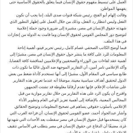
العمل على تبسيط مفهوم حقوق الإنسان فيما يتعلق بالحقوق الأساسية حتى
يفهمها المواطن.
وقالت إلهام أبو الفتح، رئيس شبكة قنوات صدى البلد، إننا يجب أن نكون
الفعل وليس انتظار رد الفعل، وذلك من خلال العمل على إظهار التطور الذي
شهدته حقوق الإنسان في مصر، مشيرة إلى ضرورة وجود حملة إعلامية
لتوضيح دور المجلس القومي لحقوق الإنسان وما قامت به الدولة من إنجازات
في هذا الملف.
فيما أوضح الكاتب الصحفي عصام كامل، رئيس تحرير فيتو، أهمية إتاحة
المعلومات للرد على كافة ما ينشر حول حقوق الإنسان في مصر، مشيرًا إلى
أهمية عقد لقاءات بين الوزراء والصحفيين والإعلاميين لمناقشة كافة القضايا.
وأكد الإعلامي تامر أمين، أن التقارير الموجهة ضد الدول غالبًا ما تكون ذات
طابع سياسي في المقام الأول، مشيرًا إلى أنها تستخدم كأداة ضغط من بعض
الدول لتحقيق أهداف سياسية معينة، موضحًا أنه عندما تعرض هذه التقارير
على شاشات الإعلام، فإنها تقدم أرقامًا مغلوطة قد تشتت الجمهور.
واقترح أن يكون الرد على هذه التقارير من خلال تقارير موازية من قبل
المجالس المعنية، بالإضافة إلى أهمية تعزيز الوعي العام وتطوير الأداء
الإعلامي بأسلوب حقوقي يساهم في تصحيح المعلومات وتوضيح الحقائق.
وأشار عبدالجواد أحمد، عضو القومى لحقوق الإنسان، أن فزاعة الغرب التي
كان يستخدمها قبل حقوق الإنسان في مصر سقطت بعد الأحداث التي شهدتها
غزة، مضيفًا أن الدفاع عن حقوق الإنسان في مصر يتطلب في الأساس تثقيف
الإعلام للمواطن باعتباره الدرع الأساسي.