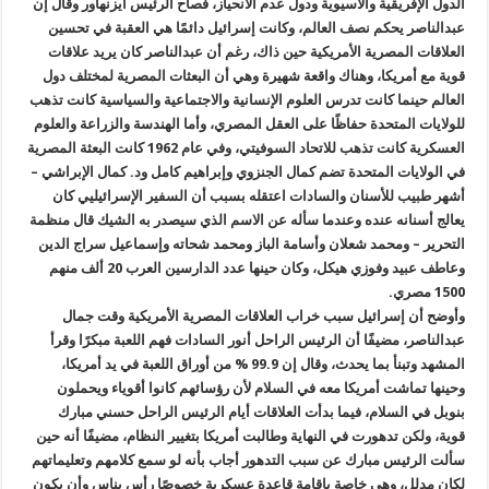
الدول الإفريقية والأسيوية ودول عدم الانحياز، فصاح الرئيس أيزنهاور وقال إن
عبدالناصر يحكم نصف العالم، وكانت إسرائيل دائمًا هي العقبة في تحسين
العلاقات المصرية الأمريكية حين ذاك، رغم أن عبدالناصر كان يريد علاقات
قوية مع أمريكا، وهناك واقعة شهيرة وهي أن البعثات المصرية لمختلف دول
العالم حينما كانت تدرس العلوم الإنسانية والاجتماعية والسياسية كانت تذهب
للولايات المتحدة حفاظًا على العقل المصري، وأما الهندسة والزراعة والعلوم
العسكرية كانت تذهب للاتحاد السوفيتي، وفي عام 1962 كانت البعثة المصرية
في الولايات المتحدة تضم كمال الجنزوي وإبراهيم كامل ود. كمال الإبراشي –
أشهر طبيب للأسنان والسادات اعتقله بسبب أن السفير الإسرائيليي كان
يعالج أسنانه عنده وعندما سأله عن الاسم الذي سيصدر به الشيك قال منظمة
التحرير – ومحمد شعلان وأسامة الباز ومحمد شحاته وإسماعيل سراج الدين
وعاطف عبيد وفوزي هيكل، وكان حينها عدد الدارسين العرب 20 ألف منهم
1500 مصري.
وأوضح أن إسرائيل سبب خراب العلاقات المصرية الأمريكية وقت جمال
عبدالناصر، مضيفًا أن الرئيس الراحل أنور السادات فهم اللعبة مبكرًا وقرأ
المشهد وتبنأ بما يحدث، وقال إن 99.9 % من أوراق اللعبة في يد أمريكا،
وحينها تماشت أمريكا معه في السلام لأن رؤسائهم كانوا أقوياء ويحملون
بنوبل في السلام، فيما بدأت العلاقات أيام الرئيس الراحل حسني مبارك
قوية، ولكن تدهورت في النهاية وطالبت أمريكا بتغيير النظام، مضيفًا أنه حين
سألت الرئيس مبارك عن سبب التدهور أجاب بأنه لو سمع كلامهم وتعليماتهم
لكان مدلل، وهي خاصة بإقامة قاعدة عسكرية خصوصًا رأس بناس وأن يكون