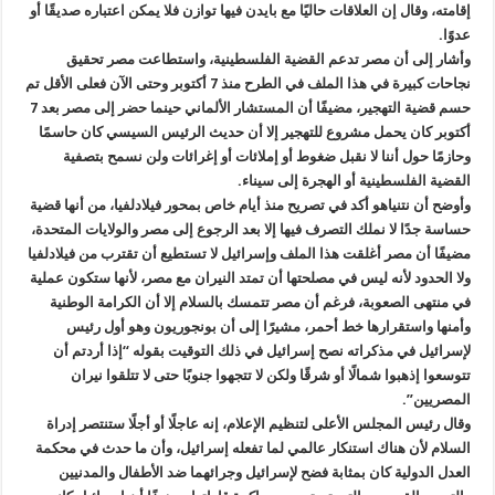
إقامته، وقال إن العلاقات حاليًا مع بايدن فيها توازن فلا يمكن اعتباره صديقًا أو
عدوًا.
وأشار إلى أن مصر تدعم القضية الفلسطينية، واستطاعت مصر تحقيق
نجاحات كبيرة في هذا الملف في الطرح منذ 7 أكتوبر وحتى الآن فعلى الأقل تم
حسم قضية التهجير، مضيفًا أن المستشار الألماني حينما حضر إلى مصر بعد 7
أكتوبر كان يحمل مشروع للتهجير إلا أن حديث الرئيس السيسي كان حاسمًا
وحازمًا حول أننا لا نقبل ضغوط أو إملائات أو إغرائات ولن نسمح بتصفية
القضية الفلسطينية أو الهجرة إلى سيناء.
وأوضح أن نتنياهو أكد في تصريح منذ أيام خاص بمحور فيلادلفيا، من أنها قضية
حساسة جدًا لا نملك التصرف فيها إلا بعد الرجوع إلى مصر والولايات المتحدة،
مضيفًا أن مصر أغلقت هذا الملف وإسرائيل لا تستطيع أن تقترب من فيلادلفيا
ولا الحدود لأنه ليس في مصلحتها أن تمتد النيران مع مصر، لأنها ستكون عملية
في منتهى الصعوبة، فرغم أن مصر تتمسك بالسلام إلا أن الكرامة الوطنية
وأمنها واستقرارها خط أحمر، مشيرًا إلى أن بونجوريون وهو أول رئيس
لإسرائيل في مذكراته نصح إسرائيل في ذلك التوقيت بقوله “إذا أردتم أن
تتوسعوا إذهبوا شمالًا أو شرقًا ولكن لا تتجهوا جنوبًا حتى لا تتلقوا نيران
المصريين”.
وقال رئيس المجلس الأعلى لتنظيم الإعلام، إنه عاجلًا أو أجلًا ستنتصر إدراة
السلام لأن هناك استنكار عالمي لما تفعله إسرائيل، وأن ما حدث في محكمة
العدل الدولية كان بمثابة فضح لإسرائيل وجرائهما ضد الأطفال والمدنيين