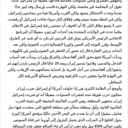
والتهجير القسري والتي تستوجب محاكمة قاداتها، مضيفًا أن إسرائيل كانت
تقول أن المحكمة غير مختصة، ولكن النهاردة قامت بإرسال وفد كبير جدًا
بعدما وجدت الاستنكار يتسع، ولكن الغرب وأمريكا هما من يساندون إسرائيل،
ولكن في لحظة معينة سيتم وقف إطلاق النار سواء شاءت إسرائيل أو رفضت،
حتى لا يتسع نطاق النار، إلا أن الخوف أن تستمر رغبة إسرائيل في الانتقام
مثلما حدث في الولايات المتحدة بعد أحداث البرجين، مضيفًا أن البرنامج
الانتخابي للرئيس الأمريكي بوش قبل البرجين لم يكن به أي شئ عن الشرق
الأوسط، وقرر التوجه إلى الصين وكوريا الشمالية (حرب النجوم) ولكن بعد
أحداث برجي التجارة قال إنه تصور أن الخطر في النجوم وليس في الكهوف،
وبدأت أمريكا تضع محور الشر أفغانستان والعراق وإيران، وبدأت تجد أسباب
التدخل والتدمير، وقاموا بتدمير إيران وبعد 20 عامًا قال الرئيس بايدن إنهم لم
يذهبوا إلى أفغانستان من أجل الحرية بل لحماية مصالحهم ضد الإرهاب، ولكن
في النهاية قاموا بتفجير حرب الكراهية وتعريض المصالح الأمريكية لكل
المخاطر.
وأوضح أن الطامة الكبرى هي إذا حاولت أمريكا أو إسرائيل ضرب إيران
ستكون حرب طويلة تمتد لعشرات السنوات، مضيفًا أنه لو ضربت إسرائيل
إيران ستنتهي المنطقة، وهي الحرب العالمية المخيفة التي تشبة الحرب
العالمية الثانية، وأول منطقة ستتأثر هي منطقة الخليج التي ستحدث فيها دمار
شامل، مشيرًا إلى أن ما يحدث في البحر الأحمر حاليًا سيلحق أضرارًا كبيرة
بدول الخليح لأن المركب الذي يحمل البترول إلى أوروبا عبر قناة السويس
يكون حوالي 6500 ميل ولو ذهب لرأس الرجاء الصالح ضعف هذه المسافة.