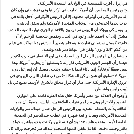
في إيران أقرب للمسيحية في الولايات المتحدة الأمريكية.
وتابع رئيس المجلس، أن أمريكا تحارب في أوكرانيا وفي غزة، حتى وإن كان
الدعم الأمريكي في أوكرانيا محدود، إلا أن الرئيس الأوكراني أدخل بلاده في
حرب بعدما أخذ وعود من الولايات المتحدة الأمريكية ولم يحقق أي شئ،
واليوم يبكي ويؤكد أن الروس سيقومون بالاقتحام الجرئ نهاية الصيف القادم،
مشيرًا إلى أنه اعتمد على وعود في الخيال وتقمص شخصية الزعيم إلا أن
خلفيته كممثل سينمائي تغلبت عليه، فلم يتصور أنه رئيس دولة ولكن في فيلم
من أفلام “الكاو بوي” ولكن في النهاية دمر بلده وشعبه.
واستطرد أن الرئيس الراحل أنور السادات في أوج الانتصار في حرب أكتوبر
حينما رأى الجسر الجوي الأمريكي قال إنه لا يستطيع أن يحارب أمريكا، وهذا
ليس ضعفًا أو تخاذلًا إنما ذكاء لحماية جيشه وشعبه، مضيفًا أن إسرائيل دون
أمريكا لا تساوي أي شئ، ولكن المشكلة تكمن في تغلغل اللوبي اليهودي في
عروق الإدارة الأمريكية حتى صار أي قرار متعلق بالشرق الأوسط يصنع في تل
أبيب وليس واشنطن.
وأوضح أن العلاقة بين مصر وأمريكا خلال هذه الفترة قائمة على التوازن
الشديد والاحترام وهي من أهم فترات العلاقة بين البلدين، مضيفًا أن هذه
العلاقة بدأت بالصدام الشديد بين الرئيس الراحل جمال عبدالناصر والولايات
المتحدة الأمريكية، وهناك واقعة شهيرة في خطاب عبدالناصر في الجمعية
العامة للأمم المتحدة عام 1960 بشأن فلسطين، وكانت بعده مباشرة جولدا
مائير وحينما دخلت القاعة لتلقي كلمتها انسحب عبدالناصر فخرجت ورائه كل