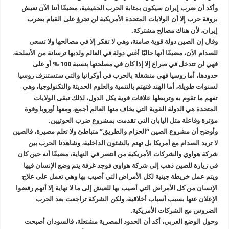
وأكد أن ضرب إيران سيكون بمثابة الحرب الحقيقية، مضيفًا أننا الآن نعيش
بروفة حرب إلا أن الولايات المتحدة الأمريكية لن تجرؤ على القيام بضرب
إيران، لأن هناك مصالح مشتركة.
وقال إن الصين دولة قوية صامتة، وهي لا تفكر إلا في مصالحها ولا تسعى
للصدام الآن، مضيفًا أنها حاليًا أغني دولة في العالم ولديها ترسانة من الأسلحة،
فهي لن تتدخل في صراع إلا إذا كان في مصلحتها بنسبة 100 % أو على
حدودها، أما روسيا فهي منشغلة بالحرب في أوكرانيا والتي ستستنزف روسيا
لسنوات طويلة، أما الهند فتهتم بالتنمية والعلوم الحديثة والتكنولوجيا، وهي
تفهم ما تقوم به وتربطها علاقات قوية بكل الدول، لذلك تبقى الولايات
المتحدة هي الدولة القوية التي يخاف منها العالم أجمع، ومعها أوروبا وقوة
مؤثرة وفاعلة مثل اليابان التي تقدمت بمشروع ضرب الحوثيين.
وأوضح أن مشروع الصين “الحزام والطريق” متباطئ ولا تعلم مصيرة، فالصين
لا تريد الصدام مع أمريكا بل تهتم بالشئون الداخلية، وشاهدنا الحرب بين
شركة هواوي والشركات الأمريكية من انتصر في النهاية، مضيفًا أنه حين كان
في زيارة للصين ذهب إلى شركة هواوي فوجد غرفة يتم وضع الإنسان فيها
ويتم عمل خريطة جينية لكل الأمراض التي أصيب بها وهي تعمل على علاج
الإنسان من كل الأمراض التي أصيب بها للعيش إلى ما لا نهاية إلا أنهم رفضوا
الإعلان عنها بسبب أسباب أخلاقية، ولكن الشركة تراجعت بعد الحرب
الضروس مع الشركات الأمريكية.
وحول الوضع العربي، أكد أن الحدود المصرية مشتعلة، فالسودان أصبحت