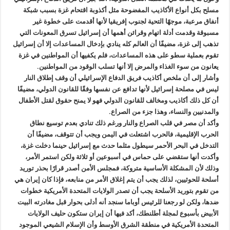
مسلح بكل أنواع الأكاذيب المفضوحة مثل أكذوبة اقتحام غزة بسبب شبكة
أنفاق مرعبة، موجهًا التحية لجنوب إفريقيا لأنها أقدمت على خطوة غير
مسبوقة وقدمت أدلة اتهام وقرائن أهمها أن إسرائيل تسرق المعونات التي
تذهب إلى غزة، مضيفًا أن العالم كله ينادي بإدخال المساعدات إلا أن إسرائيل
تقوم بعملية سطو على هذه المساعدات، فلم يكفيها أن المواطنين في غزة
يعانون من سوء الغذاء والمرض إلا أنها تسلب الوقود من المواطنين.
وأشار إلى أن ملخص أكاذيب فريق الدفاع الإسرائيلي أن وقف إطلاق النار
ليس في مصلحة إسرائيل لأنها تدافع عن نفسها وفقًا للقانون الدولي، مضيفًا
أن كل ذلك أكاذيب ومخالف للقانون الدولي فهو لا يمنح حقوق لقتل الأطفال
والمدنيين والنساء، وهذا جزء من الصراع.
وأكد أن مصر في قلب الصراع والنار ورغم ذلك تنادي بعدم توسيع نطاق
الحرب الإقليمية، فالحرب اشتعلت في اليمن ويجب أن تتوقف، مضيفًا أن
التدخل في البحر الأحمر سيطول مثلما حدث مع إسرائيل حينما دخلت غزة،
وأكدت أنها ستقضي على حماس في أسبوعين أو ثلاثة ولكن استمر الأمر،
وذلك لأن المشكلة الأساسية متروكة، فمجلس الأمن أصدر قرارًا بحذر توريد
أسلحة للحوثيين، لذلك يجب أن يتم إغلاق الأمر من منابعه، فإذا كان إيران هي
من تقوم بتوريد الأسلحة يجب أن تصدر الولايات المتحدة الأمريكية خطوات
ضدها، ولكن لو رجعنا للرئيس أوباما سنجد أنه أدلى بحوار قبل مغادرته البيت
الأبيض بأسبوع لمجلة أطلنطك، أكد فيها أن إيران ستكون حليف الولايات
المتحدة الأمريكية في منطقة الشرق الأوسط وأن الإسلام الشيعي الموجود