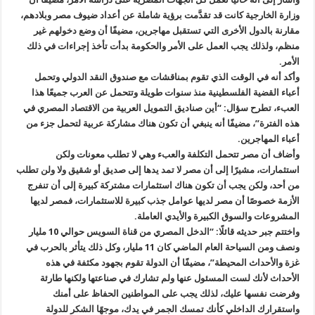
وزارة الخارجية كانت قد تقدَّمت برؤية شاملة عن أعداد ضيوف مصر وبلادهم،
مقارنة بالدول الأخرى التي تستقبل مهاجرين، مضيفًا أن وضع دخولهم غير
منظم، ولذلك يجب العمل على الأمر والحكومة بدأت تأخذ إجراءات في ذلك
الأمر.
وأكد أنه في الوقت الذي تقوم بمناقشات مع صندوق النقد الدولي وتحمل
أعباء القضية الفلسطينية منذ سنوات طويلة وتتحمل عن العرب جميعًا هذا
العبء، تطرح سؤال: “أين صناديق التمويل العربية من الاقتصاد المصري في
هذه الفترة”، مضيفًا أنه ينبغي أن تكون هناك مشاركة عربية لتحمل جزء من
أعباء المهاجرين.
وأضاف أن مصر تتحمل التكلفة والعبء وهي لا تطلب معونات ولكن
استثمارات، مشيرًا إلى أن مصر لا تمد يدها إلى صديق أو شقيق ولا ولن تطلب
من أحد، ولكن يجب أن تكون هناك استثمارات مشتركة كبيرة إلى أن تنفرج
الأزمة خصوصًا أن مصر لديها عوامل جذب كبيرة للاستثمارات، فمصر لديها
المشروعات والسوق الكبيرة والأيدي العاملة.
واختتم جبر حديثه قائلًا: “الدخل المصري من قناة السويس حوالي 10 مليار
ونصف ومن السياحة العام الماضي كان 11 مليار، وكل ذلك يتأثر بالحرب في
غزة والأحداث المحيطة”، مضيفًا أن الدولة تقوم بجهود مكثفة في هذه
الأحداث لأنك لست المسئول عنها ولم تشارك في صناعتها ولكنها طارئة
وفرضت نفسها عليك، لذلك يجب على المواطنين الحفاظ على أمنك
واستقرارك الداخلي كأنك تمسك الجمر في يدك، موجهًا الشكر للدولة