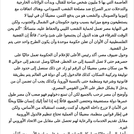
العاصمة التي بها 5 مليون شخص ساحة للقتال، وبدأت الولائات الخارجية
والتدخلات تدير الصراع ضد مصلحة الشعب السوداني، وهناك اتفاقات مع
إثيوبيا والصومال، والشعب هو من يدفع الثمن، مضيفًا أن في ليبيا لا
يستطيعون وضع ميزانية بسبب وجود حكومتان في الشمال والجنوب، ولكن
في النهاية مصر تعمل لحماية الشعب الليبي والحفاظ عليه، متسائلًا: “ألم يحن
الوقت للفرقاء في هذه الدول أن يجتمعوا على شئ واحد”، قائلًا إن القضية
الفلسطينية آن الأوان أن تعلن حكومة موحدة وأن يكون الطرح واحد حتى يتم
حل القضية.
وحول ضيوف مصر، أكد رئيس الأعلى للإعلام أن الحكومة تعمل حاليًا على
حصرهم حتى لا تصل النسبة إلى حد الخطر، فحاليًا وصل عددهم إلى حوالي 8
% من سكان مصر، مضيفًا أن الرقم لو زاد عن ذلك سنصل إلى حدود على
توليفة وتركيبة السكان، كذلك فالدخول إلى أي دولة في العالم يتم بطريقة
قانونية وشرعية ومنظمة حتى بالنسبة لأوروبا، وكذلك يجب أن تضمن أن من
يدخل لا يشكل خطر على الأمن القومي المصري.
وأوضح أن مصر ترحب بالجميع لكن أن تمنع دخولهم فهو صعب لأن مصر طول
عمرها دولة مستضيفة وتحتضن الجميع، قائلًا إنه إذا لجأ إليك إنسان طلبًا وبحثًا
عن الأمان لا تزرع داخله الخوف أو كنت رفضت استقباله من الأساس، ولكن
في إطار قوانين منظمة، مضيفًا أن العملية تحتاج تنظيم فالدول الأوروبية
مقابل تقديم الخدمات والرعاية لهم تحصل على مقابل من الاتحاد الأوروبي أو
غيره.
وأشار إلى أنه حاليًا تعمل كل الجهات المصرية على دراسة الأمر، مضيفًا أن