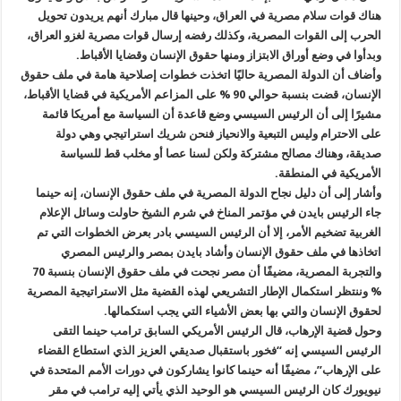
هناك قوات سلام مصرية في العراق، وحينها قال مبارك أنهم يريدون تحويل
الحرب إلى القوات المصرية، وكذلك رفضه إرسال قوات مصرية لغزو العراق،
وبدأوا في وضع أوراق الابتزاز ومنها حقوق الإنسان وقضايا الأقباط.
وأضاف أن الدولة المصرية حاليًا اتخذت خطوات إصلاحية هامة في ملف حقوق
الإنسان، قضت بنسبة حوالي 90 % على المزاعم الأمريكية في قضايا الأقباط،
مشيرًا إلى أن الرئيس السيسي وضع قاعدة أن السياسة مع أمريكا قائمة
على الاحترام وليس التبعية والانحياز فنحن شريك استراتيجي وهي دولة
صديقة، وهناك مصالح مشتركة ولكن لسنا عصا أو مخلب قط للسياسة
الأمريكية في المنطقة.
وأشار إلى أن دليل نجاح الدولة المصرية في ملف حقوق الإنسان، إنه حينما
جاء الرئيس بايدن في مؤتمر المناخ في شرم الشيخ حاولت وسائل الإعلام
الغربية تضخيم الأمر، إلا أن الرئيس السيسي بادر بعرض الخطوات التي تم
اتخاذها في ملف حقوق الإنسان وأشاد بايدن بمصر والرئيس المصري
والتجربة المصرية، مضيفًا أن مصر نجحت في ملف حقوق الإنسان بنسبة 70
% وننتظر استكمال الإطار التشريعي لهذه القضية مثل الاستراتيجية المصرية
لحقوق الإنسان والتي بها بعض الأشياء التي يجب استكمالها.
وحول قضية الإرهاب، قال الرئيس الأمريكي السابق ترامب حينما التقى
الرئيس السيسي إنه “فخور باستقبال صديقي العزيز الذي استطاع القضاء
على الإرهاب”، مضيفًا أنه حينما كانوا يشاركون في دورات الأمم المتحدة في
نيويورك كان الرئيس السيسي هو الوحيد الذي يأتي إليه ترامب في مقر