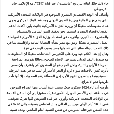
جاء ذلك خلال لقائه ببرنامج “مانشيت”، عبر قناة “CBC”، مع الإعلامي جابر
القرموطي.
وأضاف أن الوفد الاقتصادي المصري الموجود في الولايات المتحدة الأمريكية
الذي يضم وزير المالية ووزيرة التعاون الدولي ومحافظ البنك المركزي يجري
هناك مفاوضات، مضيفًا أن وزيرة الخزانة الأمريكية جانيت يلين، أكدت الدعم
القوي للاقتصاد المصري ليستمر نحو تحقيق النمو الشامل والمستدام
والمشروعات الكبرى، وأعربت عن استعداد وزارة الخزانة الأمريكية لمواصلة
العمل المشترك بشكل وثيق مع مصر بشأن القضايا الثنائية والإقليمية بما في
ذلك التحديات والخسائر التي تتحملها مصر بسبب الوضع في غزة.
وقال إن هذا الكلام جيد ويرد على الكثير من الشائعات، مضيفًا أن المفاوضات
مع صندوق النقد الدولي تسير في الاتجاه الصحيح، وحاليًا يقومون بمراجعة
المرحلة الأولى والثانية، ولكن المهم هو أن الصندوق أقر واعترف بأن مصر
تأثرت كثيرًا بالأحداث سواء غزة أو البحر الأحمر أو السياحة في هذه المرحلة
الصعبة وهما مستعدون لتفهم الأمر، إذن المسألة رغم الصعوبات إلا أنها تأخذ
طريقها نحو الانفراج.
وأوضح أن عام 2024 سيكون صعبًا بسبب عدة أسباب منها الصراع الموجود
في منطقة البحر الأحمر الذي زاد الأمور تعقيدًا، مشيرًا إلى أن السفن القادمة
من الولايات المتحدة الأمريكية وأوروبا عبر قناة السويس كلها تقريبًا بتتوقف،
ففي الـ 10 أيام الأولى من يناير الحالي هناك انخفاض بنسبة حوالي 40 % في
عدد السفن عبر قناة السويس عن نفس النسبة العام الماضي، وهذه نسبة