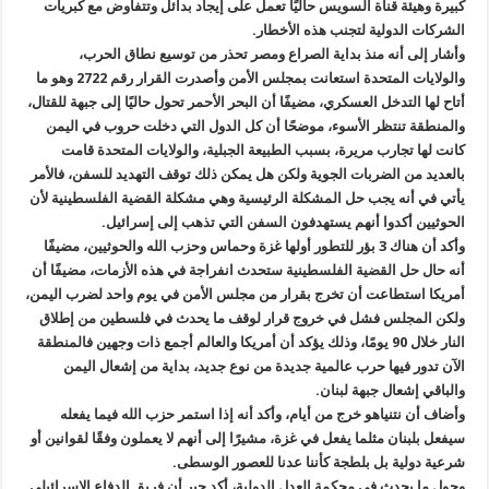
كبيرة وهيئة قناة السويس حاليًا تعمل على إيجاد بدائل وتتفاوض مع كبريات
الشركات الدولية لتجنب هذه الأخطار.
وأشار إلى أنه منذ بداية الصراع ومصر تحذر من توسيع نطاق الحرب،
والولايات المتحدة استعانت بمجلس الأمن وأصدرت القرار رقم 2722 وهو ما
أتاح لها التدخل العسكري، مضيفًا أن البحر الأحمر تحول حاليًا إلى جبهة للقتال،
والمنطقة تنتظر الأسوء، موضحًا أن كل الدول التي دخلت حروب في اليمن
كانت لها تجارب مريرة، بسبب الطبيعة الجبلية، والولايات المتحدة قامت
بالعديد من الضربات الجوية ولكن هل يمكن ذلك توقف التهديد للسفن، فالأمر
يأتي في أنه يجب حل المشكلة الرئيسية وهي مشكلة القضية الفلسطينية لأن
الحوثيين أكدوا أنهم يستهدفون السفن التي تذهب إلى إسرائيل.
وأكد أن هناك 3 بؤر للتطور أولها غزة وحماس وحزب الله والحوثيين، مضيفًا
أنه حال حل القضية الفلسطينية ستحدث انفراجة في هذه الأزمات، مضيفًا أن
أمريكا استطاعت أن تخرج بقرار من مجلس الأمن في يوم واحد لضرب اليمن،
ولكن المجلس فشل في خروج قرار لوقف ما يحدث في فلسطين من إطلاق
النار خلال 90 يومًا، وذلك يؤكد أن أمريكا والعالم أجمع ذات وجهين فالمنطقة
الآن تدور فيها حرب عالمية جديدة من نوع جديد، بداية من إشعال اليمن
والباقي إشعال جبهة لبنان.
وأضاف أن نتنياهو خرج من أيام، وأكد أنه إذا استمر حزب الله فيما يفعله
سيفعل بلبنان مثلما يفعل في غزة، مشيرًا إلى أنهم لا يعملون وفقًا لقوانين أو
شرعية دولية بل بلطجة كأننا عدنا للعصور الوسطى.
وحول ما يحدث في محكمة العدل الدولية، أكد جبر أن فريق الدفاع الإسرائيلي