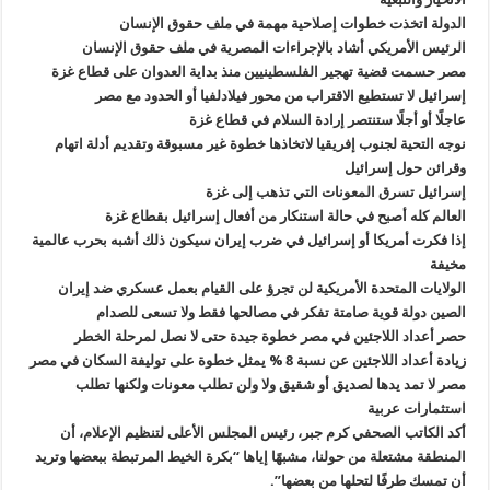
الدولة اتخذت خطوات إصلاحية مهمة في ملف حقوق الإنسان
الرئيس الأمريكي أشاد بالإجراءات المصرية في ملف حقوق الإنسان
مصر حسمت قضية تهجير الفلسطينيين منذ بداية العدوان على قطاع غزة
إسرائيل لا تستطيع الاقتراب من محور فيلادلفيا أو الحدود مع مصر
عاجلًا أو أجلًا ستنتصر إرادة السلام في قطاع غزة
نوجه التحية لجنوب إفريقيا لاتخاذها خطوة غير مسبوقة وتقديم أدلة اتهام
وقرائن حول إسرائيل
إسرائيل تسرق المعونات التي تذهب إلى غزة
العالم كله أصبح في حالة استنكار من أفعال إسرائيل بقطاع غزة
إذا فكرت أمريكا أو إسرائيل في ضرب إيران سيكون ذلك أشبه بحرب عالمية
مخيفة
الولايات المتحدة الأمريكية لن تجرؤ على القيام بعمل عسكري ضد إيران
الصين دولة قوية صامتة تفكر في مصالحها فقط ولا تسعى للصدام
حصر أعداد اللاجئين في مصر خطوة جيدة حتى لا نصل لمرحلة الخطر
زيادة أعداد اللاجئين عن نسبة 8 % يمثل خطوة على توليفة السكان في مصر
مصر لا تمد يدها لصديق أو شقيق ولا ولن تطلب معونات ولكنها تطلب
استثمارات عربية
أكد الكاتب الصحفي كرم جبر، رئيس المجلس الأعلى لتنظيم الإعلام، أن
المنطقة مشتعلة من حولنا، مشبهًا إياها “بكرة الخيط المرتبطة ببعضها وتريد
أن تمسك طرفًا لتحلها من بعضها”.