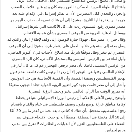
وأضاف أن ملامح الرئيس عبدالفتاح السيسي خلال الاحتفال بـ 25 أبريل
وافتتاح البطولة العربية العسكرية للفروسية، كان يبدو عليها علامات الغضب
والحزن والتحدي ككل المصريين، لأن ما تفكر إسرائيل في الإقدام عليه يعد
جريمة لن يغفرها لها التاريخ، مشيرًا إلى أن هناك تصريحات صدرت اليوم من
مصدر مصري رفيع المستوى ردت على كل الأكاذيب التي تثيرها إسرائيل
ووسائل الدعاية الغربية من الموقف المصري بشأن عملية الاقتحام.
وقال جبر، إن مصر تبذل جهودًا جبارة للوصول إلى وقف لإطلاق النار، والذي قد
يصل مدته إلى سنة يتم خلالها العمل على إعمار غزة، مشيرًا إلى أن الموقف
المصري لم يتغير وظل موقفًا شريفًا منذ اندلاع الأحداث في 7 أكتوبر الماضي،
وأول لقاء تم بين الرئيس السيسي والمستشار الألماني، كان الرد المصري
من الرئيس السيسى قاطعًا بأن مصر ترفض التهجير رغم كل ما كان يُثار في
الإعلام العالمي وقتها عن التهجير إلا أن ردود الرئيس كانت قاطعة بعدم قبول
تهجير الفلسطينيين وتصفية القضية، وأن القضية الأساسية هي حل الدولتين.
وأشار إلى أن مصر قامت بجهد كبير لتغيير الرؤية الدولية تجاه التهجير، مضيفًا
أنه بمرور الوقت بدأ الرأي العالمي يتغير ويحمل الرؤية المصرية.
وأوضح رئيس الأعلى للإعلام، أن رئيس الوزراء الإسرائيلي نتنياهو يخطط
لإقامة مناطق عازلة لوضع مليون ونصف فلسطيني في خيام والقيام باقتحام
رفح الفلسطينية متحججًا بأن هناك 4 كتائب تابعة لحماس تُقدر ما بين 30 ألفًا
إلى 50 ألفًا مختبئة في المنطقة، مضيفًا أنه لو حدث الاقتحام فسوف يتم
القضاء على الفلسطينيين العزل لأن الدبابات والطائرات لا تفرق بين مدني
وتابع لحماس.