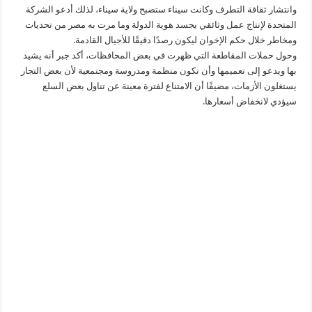
وانتشار ثقافة التطرف وكانت سيناء ستصبح ولاية سيناء، لذلك أدعو الشركة
المتحدة لإنتاج عمل وثائقي يجسد هوية الدولة وما مرت به مصر من تحديات
ومخاطر خلال حكم الإخوان ليكون رصدًا دقيقًا للأجيال القادمة.
وحول حملات المقاطعة التي ظهرت في بعض المحافظات، أكد جبر أنه يشيد
بها ويدعو إلى تعميمها وأن تكون منظمة ومدروسة ومجتمعية لأن بعض التجار
يستغلون الأزمات، مضيفًا أن الامتناع لفترة معينة عن تناول بعض السلع
سيؤدي لانخفاض أسعارها.