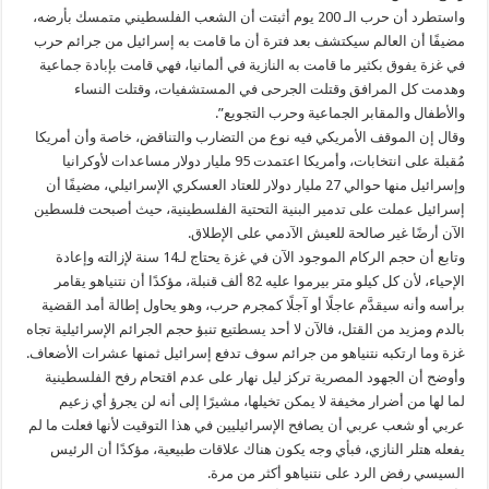
واستطرد أن حرب الـ 200 يوم أثبتت أن الشعب الفلسطيني متمسك بأرضه،
مضيفًا أن العالم سيكتشف بعد فترة أن ما قامت به إسرائيل من جرائم حرب
في غزة يفوق بكثير ما قامت به النازية في ألمانيا، فهي قامت بإبادة جماعية
وهدمت كل المرافق وقتلت الجرحى في المستشفيات، وقتلت النساء
والأطفال والمقابر الجماعية وحرب التجويع”.
وقال إن الموقف الأمريكي فيه نوع من التضارب والتناقض، خاصة وأن أمريكا
مُقبلة على انتخابات، وأمريكا اعتمدت 95 مليار دولار مساعدات لأوكرانيا
وإسرائيل منها حوالي 27 مليار دولار للعتاد العسكري الإسرائيلي، مضيفًا أن
إسرائيل عملت على تدمير البنية التحتية الفلسطينية، حيث أصبحت فلسطين
الآن أرضًا غير صالحة للعيش الآدمي على الإطلاق.
وتابع أن حجم الركام الموجود الآن في غزة يحتاج لـ14 سنة لإزالته وإعادة
الإحياء، لأن كل كيلو متر بيرموا عليه 82 ألف قنبلة، مؤكدًا أن نتنياهو يقامر
برأسه وأنه سيقدَّم عاجلًا أو آجلًا كمجرم حرب، وهو يحاول إطالة أمد القضية
بالدم ومزيد من القتل، فالآن لا أحد يسطتيع تنبؤ حجم الجرائم الإسرائيلية تجاه
غزة وما ارتكبه نتنياهو من جرائم سوف تدفع إسرائيل ثمنها عشرات الأضعاف.
وأوضح أن الجهود المصرية تركز ليل نهار على عدم اقتحام رفح الفلسطينية
لما لها من أضرار مخيفة لا يمكن تخيلها، مشيرًا إلى أنه لن يجرؤ أي زعيم
عربي أو شعب عربي أن يصافح الإسرائيليين في هذا التوقيت لأنها فعلت ما لم
يفعله هتلر النازي، فبأي وجه يكون هناك علاقات طبيعية، مؤكدًا أن الرئيس
السيسي رفض الرد على نتنياهو أكثر من مرة.