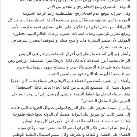
الموقف المصري ومنع اقتحام رفح والتحذير من الأمر.
وقال جبر إنه يتوقع عدم اقتحام رفح الفلسطينية رغم الرغبة الجنونية
الموجودة لدى نتنياهو، مضيفًا أن مصر مستعدة لكافة السيناريوهات وتأخذ كل
الإجراءات من خلال لجان تم تشكيلها على أعلى مستوى تقوم بدارسة الأمر
وترفع تقارير للرئيس، وهناك اتصالات مصرية بزعماء العالم للتنبيه بخطورة
الموقف لأن ضمير البشرية مات وأصبح متبلد، والموقف المصري شريف في
زمن عز فيه الشرف.
وأشار جبر إلى أنه عندما ينظر إلى أحوال المنطقة يترحم على الرئيس
الراحل محمد أنور السادات لأنه كان قائدًا تاريخيًا يقرأ المستقبل، ورفض رهن
قضية بلاده على حالة ألا سلم وألا حرب واستطاع بجهود دبلوماسية تحرير
سيناء، مضيفًا أن سيناء الآن تشهد مرحلة من التنمية.
وأضاف أن مصر تمكنت من القضاء على الإرهاب في سيناء بعدما كان مقدرًا
تحويل سيناء إلى مستنقع للإرهاب من كافة أنحاء العالم، قائلًا: “استطعنا أن
نؤمِّن سيناء لتدخل بها خطط التنمية، ونتمنى أن نصل إلى أن يوجد الساحل
الغربي مثل الساحل الشمالي”.
وقال إن سيناء تتعرض على مدار التاريخ لمؤامرات وكل الغزوات التي جاءت
إلى مصر كانت عن طريق تلك البوابة، مضيفًا أن الدولة لديها خطة طموحة
لإعادة تنمية سيناء بعدما استطاعت إحلال الأمن في كل ربوع الوطن.
وأوضح أنه لو استمر حكم الإخوان لمصر لكانت مصر انتهت، وكان سيتم
القضاء على القضاء والثقافة والشرطة وكان سيتم استبدال النشيد الوطني