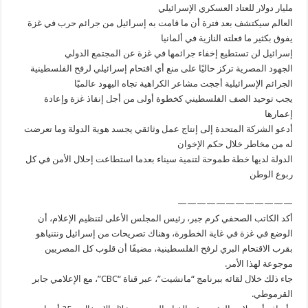
مليار دولار للعتاد العسكري الإسرائيلي
العالم سيكتشف بعد فترة أن ما قامت به إسرائيل من جرائم حرب في غزة
يفوق بكثير ما فعلته النازية في ألمانيا
إسرائيل لن تستطيع إخفاء جرائمها في غزة عن المجتمع الدولي
الجهود المصرية تركز حاليًا على منع أي اقتحام إسرائيلي لرفح الفلسطينية
الجرائم الإسرائيلية أججت مشاعر الكراهية تجاه اليهود عالميًا
يجب توحيد الصف الفلسطيني كخطوة أولى من أجل إنقاذ غزة وإعادة
إعمارها
أدعو الشركة المتحدة إلى إنتاج عمل وثائقي يجسد هوية الدولة وما تعرضت
له من مخاطر خلال حكم الإخوان
الدولة لديها خطة طموحة لتنمية سيناء بعدما استطاعت إحلال الأمن في كل
ربوع الوطن
————————————
أكد الكاتب الصحفي كرم جبر، رئيس المجلس الأعلى لتنظيم الإعلام، أن
الوضع في غزة في غاية الخطورة، وهناك تصريحات من إسرائيل ونتنياهو
بقرب الاقتحام البري لرفح الفلسطينية، مضيفًا أن قلوب كل المصريين
موجوعة لهذا الأمر.
جاء ذلك خلال لقائه ببرنامج “مانشيت”، عبر قناة “CBC”، مع الإعلامي جابر
القرموطي.