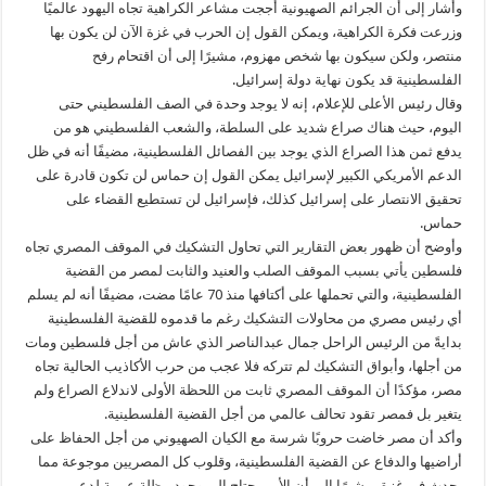
وأشار إلى أن الجرائم الصهيونية أججت مشاعر الكراهية تجاه اليهود عالميًا
وزرعت فكرة الكراهية، ويمكن القول إن الحرب في غزة الآن لن يكون بها
منتصر، ولكن سيكون بها شخص مهزوم، مشيرًا إلى أن اقتحام رفح
الفلسطينية قد يكون نهاية دولة إسرائيل.
وقال رئيس الأعلى للإعلام، إنه لا يوجد وحدة في الصف الفلسطيني حتى
اليوم، حيث هناك صراع شديد على السلطة، والشعب الفلسطيني هو من
يدفع ثمن هذا الصراع الذي يوجد بين الفصائل الفلسطينية، مضيفًا أنه في ظل
الدعم الأمريكي الكبير لإسرائيل يمكن القول إن حماس لن تكون قادرة على
تحقيق الانتصار على إسرائيل كذلك، فإسرائيل لن تستطيع القضاء على
حماس.
وأوضح أن ظهور بعض التقارير التي تحاول التشكيك في الموقف المصري تجاه
فلسطين يأتي بسبب الموقف الصلب والعنيد والثابت لمصر من القضية
الفلسطينية، والتي تحملها على أكتافها منذ 70 عامًا مضت، مضيفًا أنه لم يسلم
أي رئيس مصري من محاولات التشكيك رغم ما قدموه للقضية الفلسطينية
بدايةً من الرئيس الراحل جمال عبدالناصر الذي عاش من أجل فلسطين ومات
من أجلها، وأبواق التشكيك لم تتركه فلا عجب من حرب الأكاذيب الحالية تجاه
مصر، مؤكدًا أن الموقف المصري ثابت من اللحظة الأولى لاندلاع الصراع ولم
يتغير بل فمصر تقود تحالف عالمي من أجل القضية الفلسطينية.
وأكد أن مصر خاضت حروبًا شرسة مع الكيان الصهيوني من أجل الحفاظ على
أراضيها والدفاع عن القضية الفلسطينية، وقلوب كل المصريين موجوعة مما
يحدث في غزة، مشيرًا إلى أن الأمر يحتاج إلى وجود مظلة عربية لدعم