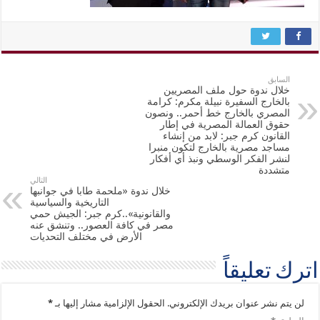
السابق
خلال ندوة حول ملف المصريين
بالخارج السفيرة نبيلة مكرم: كرامة
المصري بالخارج خط أحمر.. ونصون
حقوق العمالة المصرية في إطار
القانون كرم جبر: لابد من إنشاء
مساجد مصرية بالخارج لتكون منبرا
لنشر الفكر الوسطي ونبذ أي أفكار
متشددة
التالي
خلال ندوة «ملحمة طابا في جوانبها
التاريخية والسياسية
والقانونية»..كرم جبر: الجيش حمي
مصر في كافة العصور.. وتنشق عنه
الأرض في مختلف التحديات
اترك تعليقاً
لن يتم نشر عنوان بريدك الإلكتروني.
الحقول الإلزامية مشار إليها بـ
*