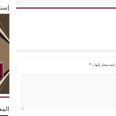
إستم
امية مشار إليها بـ
*
المع