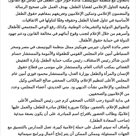
بالتعاون مع منظمة اليونيسف، مائدة حوار حول الطفل في تماس مع القانون
وكيفية التناول الإعلامي لقضايا الطفل، بهدف العمل على تصحيح الرسالة
والمضمون الإعلامي وتمكين الإعلاميين وتعريفهم بمفاهيم حقوق الطفل
الأساسية في تناول قضايا الطفل وحقوقه وفقًا لتناولها في الاتفاقيات
والمواثيق الدولية والتشريعات الوطنية، وكذلك رفع الوعي المجتمعي للأطفال
وأسرهم من خلال الإعلام لتجنب وقوع أبنائهم في مخالفة القانون ودعم جهود
الدولة في حماية حقوق الأطفال.
حضر مائدة الحوار، جيرمي هوبكينز ممثل منظمة اليونيسف في مصر وسحر
السنباطي أمين عام المجلس القومي للطفولة والأمومة والمستشار حسام
الدين شاكر رئيس الاستئناف، رئيس مكتب حماية الطفل بإدارة التفتيش
القضائي بمكتب النائب العام، والمستشار علي موسى من قطاع حقوق
الإنسان والمرأة والطفل بوزارة العدل، والمستشار محمود فوزي أمين عام
المجلس الأعلى لتنظيم الإعلام، والكاتب الصحفي صالح الصالحي وكيل
المجلس، والإعلامي نشأت الديهي ود. مني الحديدي، أعضاء المجلس، وعدد
من الإعلاميين والصحفيين.
في بداية الندوة رحب الكاتب الصحفي كرم جبر، رئيس المجلس الأعلى
لتنظيم الإعلام، بالحضور، مؤكدًا ضرورة إطلاق مبادرة للطفل، والعمل عليها
إعلاميًا، وطالب الحضور باقتراح اسم للمبادرة، على أن يكون بصفة مبدئية
(صاحب السعادة الطفل).
وأضاف أنه سيتم العمل على حملة إعلامية كبيرة، تصل للمدارس بالتنسيق مع
الجهات المسئولة، وممكن الممكن أن يتم إنتاج أعمال وبرامج سينمائية