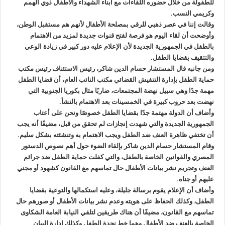
للطفولة من خلال حضوره اللقاءات مع أبناء الشهداء والأطفال ذوي الهمم
وكريمي النسب.
وقالت إننا في عصر ذهبي للرقي بمصلحة الأطفال لأنهم هم مستقبل الوطن،
وأوضحت أن لقاء اليوم هو فرصة لفتح قنوات جديدة لمزيد من الاهتمام
بالطفل في الجمهورية الجديدة لأن الإعلام عليه دور كبير في زيادة الوعي
والتثقيف بقضايا الطفل.
ومن جانبه قال المستشار حسام الدين شاكر، رئيس الاستئناف رئيس مكتب
حماية الطفل بإدارة التنفيش القضائي مكتب النائب العام، أن قضايا الطفل
مهمة جدًا وهي سبيل نهضة المجتمعات، ضاربًا مثال بكوريا الجنوبية التي
نهضت بعد حروب كبيرة في الخمسينات بعد الاهتمام بالنشأ.
وأضاف أن الدولة مهتمة جدًا بقضايا الطفل خصوصًا ونحن على أعتاب
الجمهورية الجديدة والتي شهدت إنجازات لم تحقق من قبل، مضيفًا أنه يجب
أن تختفي ظاهرة العنف ضد الطفل ويجب الاهتمام به وتنشئته بشكل سليم.
وقام المستشار حسام الدين شاكر بإلقاء الضوء حول أهم نصوص الدستور
المصري والقوانين الخاصة بالطفل، والتي كفلت حماية الطفل ضد جرائم
العنف وتجريم نشر بيانات الأطفال حال تماسهم مع القانون كشهود أو مجني
عليهم أو جناه.
وأضاف أن الإعلام يقوم برسالة جليلة، وعليه استكمالها والتوعية بقضايا
الطفل، وكذلك الحفاظ على هويته وعدم نشر بيانات الأطفال أو صورهم حال
تماسهم مع القانون، مضيفًا أن هناك طريقين لتلقي النيابة العامة الشكاوى
الخاصة بالعنف ضد الأطفال وهما خط نجدة الطفل وكذلك إدارة البيان