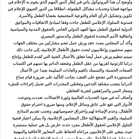
وأوضح أن هذا البروتوكول يأتي في إطار الدور المهم الذي يقوم به الإعلام في
مواجهة قضايا وتحديات مشاكل الطفولة، انطلاقا من الدور الحيوي للإعلام في
تكوين وتشكيل الرأي العام والتوعية المجتمعية بقضايا الطفل والأسرة،
فمدونة السلوك الإعلامي للطفل جاءت وفقا لمبادئ الاتفاقيات والمواثيق
الدولية لحقوق الطفل منها العهد الدولي الخاص بالحقوق المدنية والسياسية
واتفاقية الأمم المتحدة لحقوق الطفل والدستور المصري.
وأكد أن المجلس بصدد عقد ورش عمل تضم مشاركين من مختلف الجهات
منهم صحفيون وإعلاميون لبحث حقوق الأطفال الإعلامية، إلى جانب ذلك
سيتم تنظيم ورش عمل أيضا تتعلق بالأعمال الفنية التي تُقدم للطفل وإنتاج
دراما كارتونية لقربها من عقل الطفل وشغفه الدائم بها تسهم في اكتساب
الصفات الحسنة، والتمسك بالقيم والعادات السليمة بعيدا عن الأعمال
المستوردة التي تشجع على العنف، بجانب التأكيد على ضرورة قيام صناع
الدراما بتجنب مشاهد التدخين وتعاطي المخدرات التي تحمل إغراءات للنشء
وصغار السن والمراهقين لتجربة التعاطي
وأضاف أنه في ضوء التحديات العالمية وثورة الاتصالات، تعددت وتنوعت
الأدوار التي تقع على عاتق وسائل الإعلام، ومنها ضرورة احترام حقوق
الأطفال، وعدم الإساءة لهم واختراق خصوصياتهم، وتجنب تقديم النماذج
السلبية، والقيم الاستهلاكية خلال المضامين الإعلامية، ولا يمكن اعتبار قضية
التناول الإعلامي لحقوق الأطفال مجرد حدث عارض بل هي عملية مستمرة
حيث ينبغي على الإعلاميين مراعاة الحفاظ على المعايير الأخلاقية والمهنية
عند تناول قضايا الأطفال والترويج المستمر لمبادئ الاتفاقية الدولية لحقوق