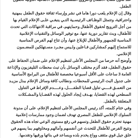
الطفل.
وقال إن الإعلام يلعب دورا هاما في نشر وإرساء ثقافة حقوق الطفل بمهنية
واحترافية، وتتمثل الوظـائف الرئيسـية التـي ينبغـي علـى الإعلام القيام بها
من أجل الترويج لحقوق الأطفال وحمايتهم، في مراقبة الانتهاكات التي تحدث
للأطفال، وبث تقارير دورية عنها، مع توفير الوسائل والتقنيات الإعلامية
المناسبة للجمهور والأطفال للإبلاغ عنها، وأن تتاح لهم الفرص المناسبة
للاستماع إليهم كمشاركين فـاعلين ولـيس مجـرد مسـتهلكين للمضـمون
الإعلامي.
وأوضح أنه حرصا من المجلس الأعلى لتنظيم الإعلام على ضمان الحفاظ على
حقوق الطفل، فقد ألزم مختلف الوسائل بأن تبث محطات التليفزيون والإذاعة
العامة 3 ساعات على الأقل أسبوعيا مخصصة للأطفال من البرامج الأساسية
على جدول البث الرئيسي للمحطات، ونطالب كافة وسائل الإعلام ببذل مزيـد
من التعمـق فــــي تناول قضايا الطفــــل، وعــــدم الإفراط في التناول
السطحي لهذه القضايا، بهـدف إيجاد الحلول لهذه القضـايا والمشـكلات
المتعلقة بالطفل.
وفي ختام كلمته، أكد رئيس المجلس الأعلى لتنظيم الإعلام، على أن مدونة
السلوك الإعلامي للطفل المصري تهدف لضمان وجود ممارسات إعلامية
مهنية تحترم حقوق الطفل وتسهم في رفع مستوى الوعي تجاه هذه الحقوق
وتتيح الفرص للأطفال للتحدث عن أنفسهم وأمالهم ومخاوفهم بما يسهم في
خلق جيل قوي مثقف وواع يخدم بلده ويساعد في بنائها ورقيها وتقدمها.