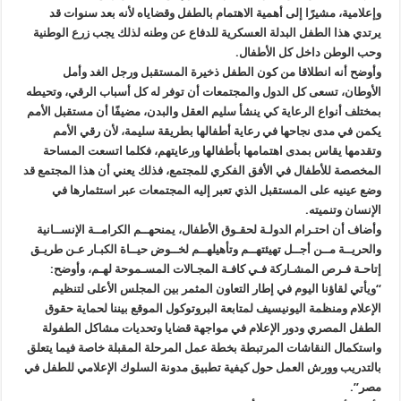
وإعلامية، مشيرًا إلى أهمية الاهتمام بالطفل وقضاياه لأنه بعد سنوات قد
يرتدي هذا الطفل البدلة العسكرية للدفاع عن وطنه لذلك يجب زرع الوطنية
وحب الوطن داخل كل الأطفال.
وأوضح أنه انطلاقا من كون الطفل ذخيرة المستقبل ورجل الغد وأمل
الأوطان، تسعى كل الدول والمجتمعات أن توفر له كل أسباب الرقي، وتحيطه
بمختلف أنواع الرعاية كي ينشأ سليم العقل والبدن، مضيفًا أن مستقبل الأمم
يكمن في مدى نجاحها في رعاية أطفالها بطريقة سليمة، لأن رقي الأمم
وتقدمها يقاس بمدى اهتمامها بأطفالها ورعايتهم، فكلما اتسعت المساحة
المخصصة للأطفال في الأفق الفكري للمجتمع، فذلك يعني أن هذا المجتمع قد
وضع عينيه على المستقبل الذي تعبر إليه المجتمعات عبر استثمارها في
الإنسان وتنميته.
وأضاف أن احتـرام الدولـة لحقـوق الأطفال، يمنحهــم الكرامــة الإنســانية
والحريــة مــن أجــل تهيئتهــم وتأهيلهــم لخــوض حيــاة الكبـار عـن طريـق
إتاحـة فـرص المشـاركة فـي كافـة المجـالات المسـموحة لهـم، وأوضح:
“ويأتي لقاؤنا اليوم في إطار التعاون المثمر بين المجلس الأعلى لتنظيم
الإعلام ومنظمة اليونيسيف لمتابعة البروتوكول الموقع بيننا لحماية حقوق
الطفل المصري ودور الإعلام في مواجهة قضايا وتحديات مشاكل الطفولة
واستكمال النقاشات المرتبطة بخطة عمل المرحلة المقبلة خاصة فيما يتعلق
بالتدريب وورش العمل حول كيفية تطبيق مدونة السلوك الإعلامي للطفل في
مصر”.