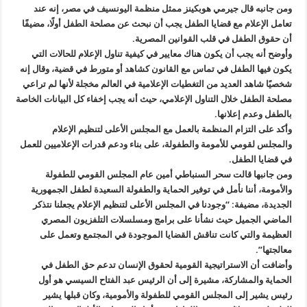
ومن جانبه قال جيرمي هوبكينز ممثل منظمة اليونسيف في مصر، إنه عند
تعامل الإعلام مع قضايا الطفل يجب أن نبحث عن مصلحة الطفل أولًا، مضيفًا
أن حقوق الطفل في قلب القوانين المصرية.
وأوضح أنه يجب أن يكون هناك معايير في كيفية تناول الإعلام للحالات التي
يكون فيها الطفل في تماس مع القانون كشاهد أو متورط في قضية، وقال إنه
شخصيًا شاهد العديد من التغطيات الإعلامية في العالم مخجلة لأنها لم تراعي
مصلحة الطفل خلال التناول الإعلامي، حيث أنه يجب إخفاء كل البيانات الخاصة
بالطفل وعدم إعلانها.
وأكد على التزام المنظمة بالعمل مع المجلس الأعلى لتنظيم الإعلام
والمجلس لقومي للأمومة والطفولة، على بناء ودعم قدرات الإعلاميين للعمل
في قضايا الطفل.
ومن جانبها قالت سحر السنباطي أمين عام المجلس القومي للطفولة
والأمومة، أننا نأمل في توفير الحماية والطفولة السعيدة لطفل الجمهورية
الجديدة، مضيفة: “وجودنا في المجلس الأعلى لتنظيم الإعلام يجعلنا نتذكر
الماضي الجميل حيث نشأنا على برامج ومسلسلات التلفزيون المصري
العظيمة والتي كانت تناقش القضايا الموجودة في المجتمع وتعمل على
معالجتها”.
وأضافت أن الاستراتيجية القومية لحقوق الإنسان تدعم حق الطفل في
الحماية والمشاركة، مشيرة إلى أن الرئيس عبد الفتاح السيسي هو أول
رئيس يشير إلى المجلس القومي للطفولة والأمومية، وكان قبلها يشير