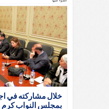
الضوء عليها
خلال مشاركته في اج
بمجلس النواب كرم ج