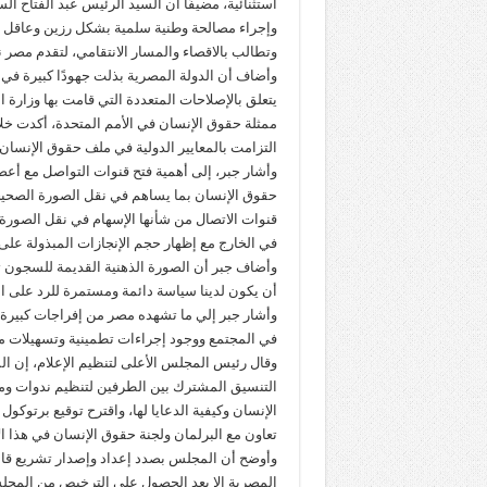
استثنائية، مضيفًا أن السيد الرئيس عبد الفتاح
وإجراء مصالحة وطنية سلمية بشكل رزين وعاقل د
وتطالب بالاقصاء والمسار الانتقامي، لتقدم مصر 
وأضاف أن الدولة المصرية بذلت جهودًا كبيرة في 
يتعلق بالإصلاحات المتعددة التي قامت بها وزارة ا
ممثلة حقوق الإنسان في الأمم المتحدة، أكدت خلا
التزامت بالمعايير الدولية في ملف حقوق الإنسان 
وأشار جبر، إلى أهمية فتح قنوات التواصل مع أع
حقوق الإنسان بما يساهم في نقل الصورة الصحيحة
قنوات الاتصال من شأنها الإسهام في نقل الصورة
في الخارج مع إظهار حجم الإنجازات المبذولة على
وأضاف جبر أن الصورة الذهنية القديمة للسجون تغ
أن يكون لدينا سياسة دائمة ومستمرة للرد على ال
وأشار جبر إلي ما تشهده مصر من إفراجات كبيرة ع
في المجتمع ووجود إجراءات تطمينية وتسهيلات مث
وقال رئيس المجلس الأعلى لتنظيم الإعلام، إن ال
التنسيق المشترك بين الطرفين لتنظيم ندوات ومؤ
الإنسان وكيفية الدعايا لها، واقترح توقيع برتو
تعاون مع البرلمان ولجنة حقوق الإنسان في هذا ال
وأوضح أن المجلس بصدد إعداد وإصدار تشريع قان
المصرية إلا بعد الحصول على الترخيص من المجل