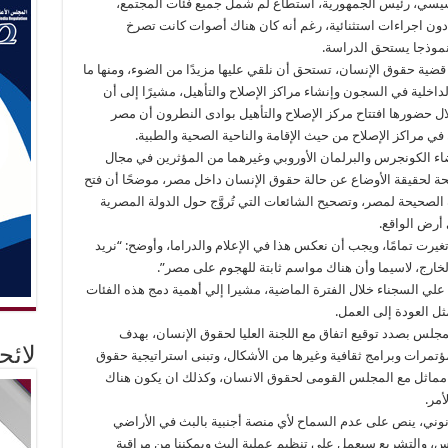
 السيسي، رئيس الجمهورية، استطاع لم شمل جميع فئات المجتمع،
ون اجراءات استثنائية، رغم أنه كان هناك أصوات كانت تصرخ
نموذجا يستحق الدراسة.
قضية حقوق الإنسان، تستحق أن نلقي عليها مزيدًا من الضوء، ومنها ما
لداخلية في السجون وإنشاء مراكز الإصلاح والتأهيل، مشيرًا إلى أن
ل حضورها افتتاح مركز الإصلاح والتأهيل بوادى النطرون أن مصر
في مراكز الإصلاح من حيث الإقامة والناحية الصحية والطبية.
ضاء الكونجرس والبرلمان الأوروبي وغيرهما من المؤثرين في مجال
 لحقيقة الأوضاع عن حالة حقوق الإنسان داخل مصر، موضحًا أن فتح
 الصحيحة لمصر، وتصحيح الشائعات التي تُروَّج حول الدولة المصرية
 أرض الواقع.
يرت تمامًا، ويجب أن نعكس هذا في الإعلام والدراما، وأوضح: “نريد
خارج، لاسيما وأن هناك مواسم ثابتة للهجوم على مصر”.
لي السجناء خلال الفترة الماضية، مشيرا إلي أهمية دمج هذه الفئات
ل العودة إلى العمل.
مجلس بصدد توقيع اتفاق مع اللجنة العليا لحقوق الإنسان، بهدف
لائ
تمرات وبرامج ثقافية وغيرها من الأشكال، وتبنى استراتيجية حقوق
كول مماثل مع المجلس القومى لحقوق الانسان، وكذلك ان يكون هناك
أمر.
وني، ينص على عدم السماح لأي منصة أجنبية بالبث في الأراضي
س، والتشريع سيعمل على تنظيم عملية البث ويمكننا من مراقبة