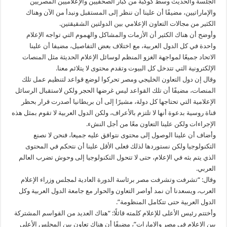
الجلسة والحديث وسط كوكبة من كبار الصحفيين والإعلاميين المصريين
والإماراتيين، مضيفًا أن علينا أن ننظر إلى المستقبل ونبدأ من الآن وهناك
الكثير من مجالات التعاون الإعلامي بين الدولتين الشقيقتين.
وأوضح أن هناك الكثير أن الأزمات والمشاكل والهموم التي تواجه الإعلام
واحدة في كل الدول العربية، مع اختلاف بعض التفاصيل، مضيفا أن علينا
الاتحاد جميعًا لمواجهة الغزو المنظم لوسائل الإعلام الحديثة مثل المنصات
الإلكترونية التي تتدخل كل البيوت وتقدم محتوى لا يتلائم معنا.
وقال إن دول التعاون الخليجي ومصر تحركوا لوضع قواعد لتنظيم عمل تلك
المنصات، مضيفًا أن تلك القواعد ليس غرضها الحجر ولكن لاستقبال الرسائل
الإعلامية التي تحتاجها كل دولة، مشيرًا إلى أن بريطانيا أصدرت قرار بحظر
قناة روسية بدعوة أنها لا تلتزم بالأعراف، ولكن الدول العربية لا تقوم بمثل هذه
الإجراءات ولكن علينا التعاون معًا من أجل النشء.
وأضاف أن علينا الوصول إلى محتوى نتوافق عليه جميعا، فنحن لا نصنع
التكنولوجيا ولكن نستوردها لذلك فعلى الأقل علينا أن نتحكم في المحتوى
الذي يتم بثه في الإعلام، حتى لا تتحول التكنولوجيا إلى وحوش تضرب العالم
العربي.
وقال: “تشرفت وتشرفت مصر برئاسة الدورة العادية لمجلس وزراء الإعلام
العرب، ويسعدنا أن نمد أواصر التعاون والحوار مع جامعة الدول العربية وكل
الدول العربية حتى تتكامل المنظومة”.
وأختتم رئيس الأعلى للإعلام كلمته قائلًا: “هناك العديد من القواسم المشتركة
بين الإعلام في مصر والإمارات”، مضيفًا أن هناك تعاون بين المجلس الأعلى