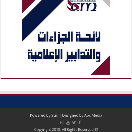
Powered by
Scm
| Designed by
Abc Media
© Copyright 2018, All Rights Reserved